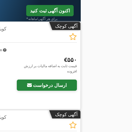
اکنون آگهی ثبت کنید
*برای هر آگهی/ماهانه
آگهی کوچک
کوی
km
‎€۵۵۰
قیمت ثابت به اضافه مالیات بر ارزش
افزوده
ارسال درخواست
آگهی کوچک
کوی