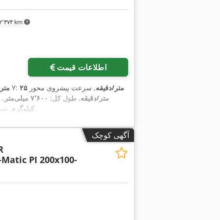
۲٬۳۷۴ km
اطلاعات قیمت
۲۵ متر/دقیقه
, سرعت پیشروی محور
, نرخ تغذیه محور Y:
۲۵ مت
۲۵ متر/دقیقه
, طول کل:
۷٬۶۰۰ میلی‌متر
, 
,
کیلوگرم
, سر
آگهی کوچک
R
Matic PI 200x100-