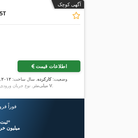
آگهی کوچک
5T
اطلاعات قیمت
وضعیت:
کارکرده
, سال ساخت:
۲۰۱۲
,
,
۴۰۰ V
میلی‌متر
, نوع جریان ورودی
فوراً فر
*
اکنون از 
۱۱ میلیون خر