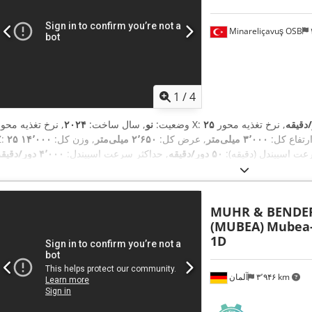
Minareliçavuş OSB
1
/
4
ر/دقیقه
, نرخ تغذیه محور X:
وضعیت:
نو
, سال ساخت:
۲۰۲۴
ارتفاع کل:
۳٬۰۰۰ میلی‌متر
, عرض کل:
۲٬۶۵۰ میلی‌متر
, وزن کل:
۱۴٬۰۰۰
Z:
عت اسپیندل (دقیقه):
۵۰ دور/دقیقه
, حداکثر سرعت اسپیندل:
۴٬۰۰۰ دور/دقیقه
MUHR & BENDE
(MUBEA)
Mubea-
1D
۳٬۹۴۶ km
آلمان