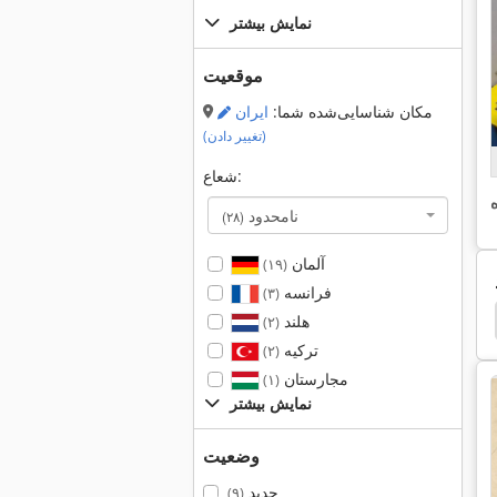
نمایش بیشتر
موقعیت
مکان شناسایی‌شده شما:
ایران
(تغییر دادن)
شعاع:
نامحدود
(۲۸)
آلمان
(۱۹)
فرانسه
(۳)
پلت فرم نوع مگابایت
Elektromat نوع پنجره
مراکز 
هلند
(۲)
ترکیه
(۲)
مجارستان
(۱)
نمایش بیشتر
وضعیت
جدید
(۹)