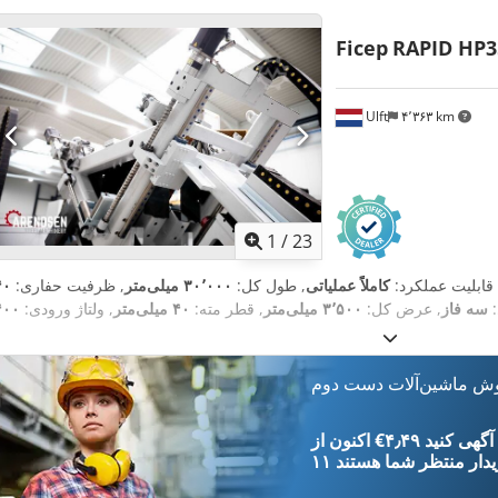
Ficep
RAPID HP3
Ulft
۴٬۳۶۳ km
1
/
23
 قابلیت عملکرد:
کاملاً عملیاتی
, طول کل:
۳۰٬۰۰۰ میلی‌متر
, ظرفیت حفاری:
۴۰
:
سه فاز
, عرض کل:
۳٬۵۰۰ میلی‌متر
, قطر مته:
۴۰ میلی‌متر
, ولتاژ ورودی:
وش ماشین‌آلات دست دوم
‎€۴٫۴۹ ثبت آگهی کنید
یدار
منتظر شما هستند