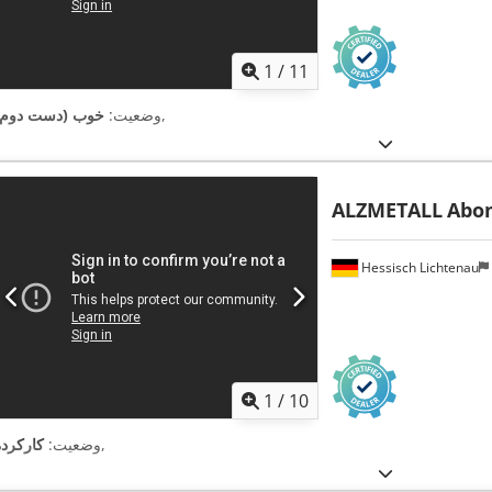
1
/
11
,
وضعیت:
خوب (دست دوم)
ALZMETALL
Abo
Hessisch Lichtenau
1
/
10
,
وضعیت:
کارکرده