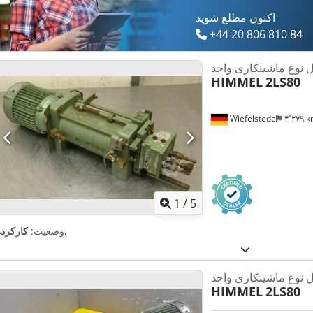
اکنون مطلع شوید
+44 20 806 810 84
ل نوع ماشینکاری واحد
HIMMEL
2LS80
Wiefelstede
۴٬۲۷۹ 
1
/
5
,
وضعیت:
کارکرده
ل نوع ماشینکاری واحد
HIMMEL
2LS80