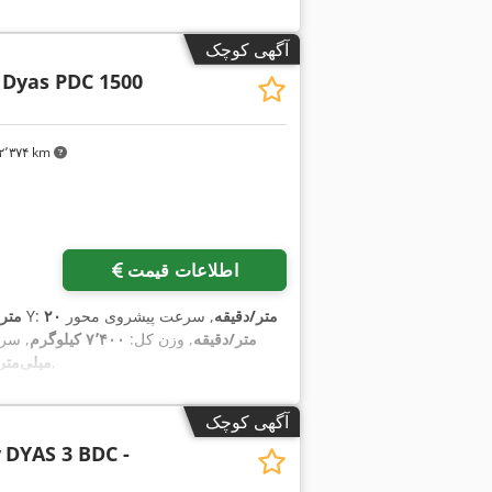
آگهی کوچک
Dyas PDC 1500
۲٬۳۷۴ km
اطلاعات قیمت
۲۰ متر/دقیقه
, سرعت پیشروی محور
, نرخ تغذیه محور Y:
۲۰ مت
۱۵ متر/دقیقه
, وزن کل:
۷٬۴۰۰ کیلوگرم
, سرع
,
۱٬۵۰۰ میلی‌متر
آگهی کوچک
y
DYAS 3 BDC -