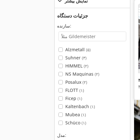
نمایش بیشتر
جزئیات دستگاه
سازنده:
Alzmetall
(۵)
Suhner
(۳)
HIMMEL
(۲)
NS Maquinas
(۲)
Posalux
(۲)
FLOTT
(۱)
Ficep
(۱)
Kaltenbach
(۱)
Mubea
(۱)
Schüco
(۱)
مدل: