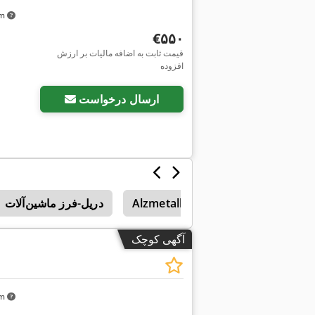
km
‎€۵۵۰
قیمت ثابت به اضافه مالیات بر ارزش
افزوده
ارسال درخواست
Suhne
Suhner
Alzmetall
دریل-فرز ماشین‌آلات
آگهی کوچک
km