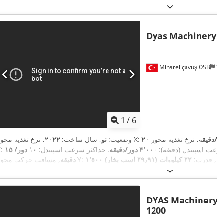
Dyas Machinery
Minareliçavuş OSB
1
/
6
ر/دقیقه
, نرخ تغذیه محور X:
وضعیت:
نو
, سال ساخت:
۲۰۲۲
ت اسپیندل (دقیقه):
۴٬۰۰۰ دور/دقیقه
, حداکثر سرعت اسپیندل:
۱۰ دور/
Z:
, قدرت:
۲۲ کیلووات (۲۹٫۹۱ اسب بخار)
, مسافت حرکت محور Y:
دقیقه
DYAS Machiner
1200