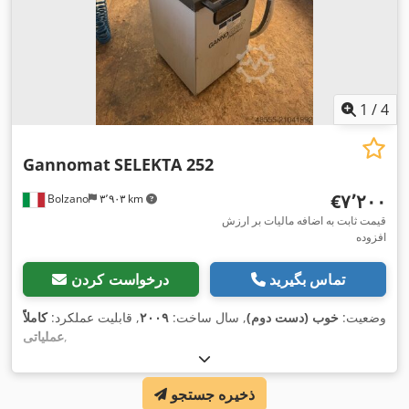
1
/
4
Gannomat
SELEKTA 252
‎€۷٬۲۰۰
Bolzano
۳٬۹۰۳ km
قیمت ثابت به اضافه مالیات بر ارزش
افزوده
تماس بگیرید
درخواست کردن
وضعیت:
خوب (دست دوم)
, سال ساخت:
۲۰۰۹
, قابلیت عملکرد:
کاملاً
,
عملیاتی
ذخیره جستجو