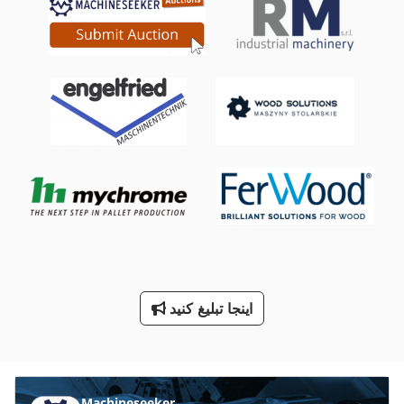
Tur 560
خط با مته سوراخ کردن
صفحه جعبه
طرف لودر
ماشین معاون 200 Mm
ماشین های مرتب کننده
معاون 200 Mm
نصب شده
اینجا تبلیغ کنید
ورق های سوراخ دار
کار خودرو
Machineseeker