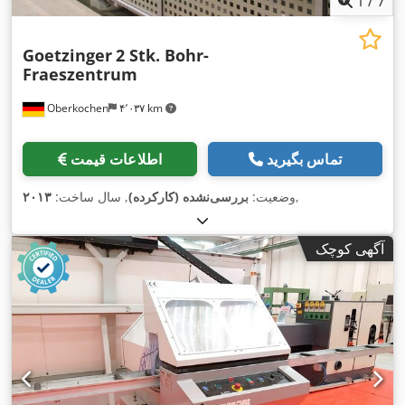
1
/
7
Goetzinger
2 Stk. Bohr-
Fraeszentrum
Oberkochen
۴٬۰۳۷ km
تماس بگیرید
اطلاعات قیمت
,
وضعیت:
بررسی‌نشده (کارکرده)
, سال ساخت:
۲۰۱۳
آگهی کوچک