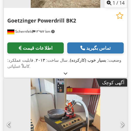
1
/
14
Goetzinger
Powerdrill BK2
Schernfeld
۳٬۹۷۲ km
تماس بگیرید
اطلاعات قیمت
وضعیت:
بسیار خوب (کارکرده)
, سال ساخت:
۲۰۱۳
, قابلیت عملکرد:
,
کاملاً عملیاتی
آگهی کوچک