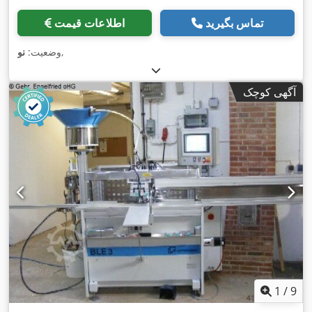
تماس بگیرید
اطلاعات قیمت
,
وضعیت:
نو
آگهی کوچک
1
/
9