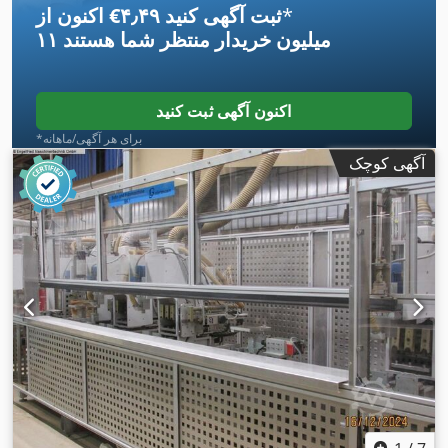
*
اکنون از ‎€۴٫۴۹ ثبت آگهی کنید
۱۱ میلیون خریدار
منتظر شما هستند
اکنون آگهی ثبت کنید
*برای هر آگهی/ماهانه
آگهی کوچک