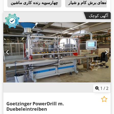
تگاه‌های برش کام و شیار
چهارسویه رنده کاری ماشین
a
آگهی کوچک
1
/
2
Goetzinger
PowerDrill m.
Duebeleintreiben