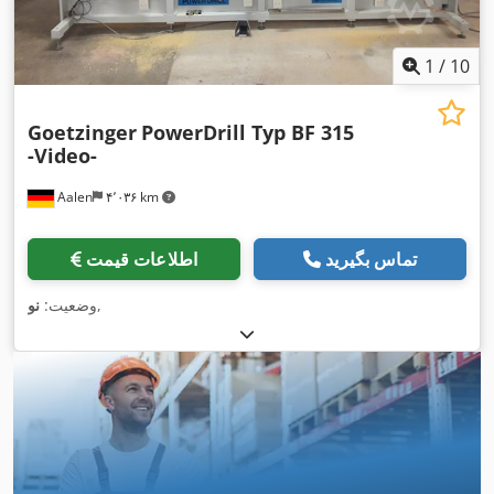
1
/
10
Goetzinger
PowerDrill Typ BF 315
-Video-
Aalen
۴٬۰۳۶ km
تماس بگیرید
اطلاعات قیمت
,
وضعیت:
نو