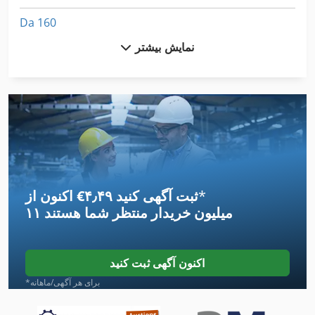
Da 160
نمایش بیشتر
Dil 0 M
Dsd 201
Dws 200
Hsc 20 Linear
International 434
*
اکنون از ‎€۴٫۴۹ ثبت آگهی کنید
Ls 703
۱۱ میلیون خریدار
منتظر شما هستند
Sbs 8 70
Sbz 130
اکنون آگهی ثبت کنید
Slt 100
*برای هر آگهی/ماهانه
Sxe P