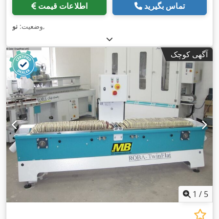
تماس بگیرید
اطلاعات قیمت
,
وضعیت:
نو
آگهی کوچک
1
/
5