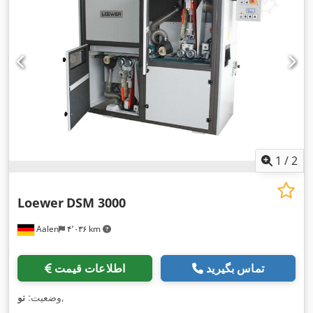
۲٬۰۷۰ میلی‌متر
, عرض کل:
۱٬۰۲۰ میلی‌متر
, وزن کل:
۱٬۵۰۰
,
مستندات / راهنما, نشان CE
کیلوگرم
, تجهیزات:
1
/
2
Loewer
DSM 3000
Aalen
۴٬۰۳۶ km
تماس بگیرید
اطلاعات قیمت
,
وضعیت:
نو