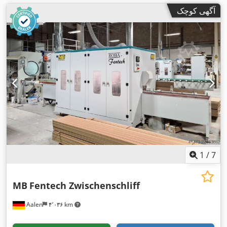
آگهی کوچک
1
/
7
MB
Fentech Zwischenschliff
Aalen
۴٬۰۳۶ km