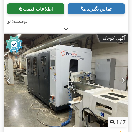
تماس بگیرید
اطلاعات قیمت
,
وضعیت:
نو
آگهی کوچک
1
/
7