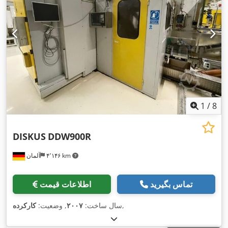
1
/
8
DISKUS
DDW900R
۴٬۱۴۶ km
آلمان
تماس بگیرید
اطلاعات قیمت
,
سال ساخت:
۲۰۰۷
, وضعیت:
کارکرده