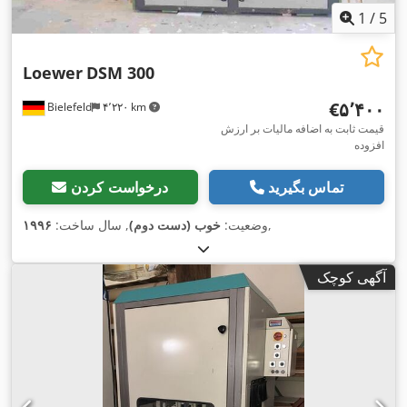
1
/
5
Loewer
DSM 300
‎€۵٬۴۰۰
Bielefeld
۴٬۲۲۰ km
قیمت ثابت به اضافه مالیات بر ارزش
افزوده
تماس بگیرید
درخواست کردن
,
وضعیت:
خوب (دست دوم)
, سال ساخت:
۱۹۹۶
آگهی کوچک