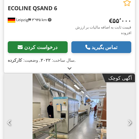
ECOLINE
QSAND 6
‎€۵۵٬۰۰۰
Leipzig
۳٬۹۴۵ km
قیمت ثابت به اضافه مالیات بر ارزش
افزوده
تماس بگیرید
درخواست کردن
,
سال ساخت:
۲۰۲۲
, وضعیت:
کارکرده
آگهی کوچک