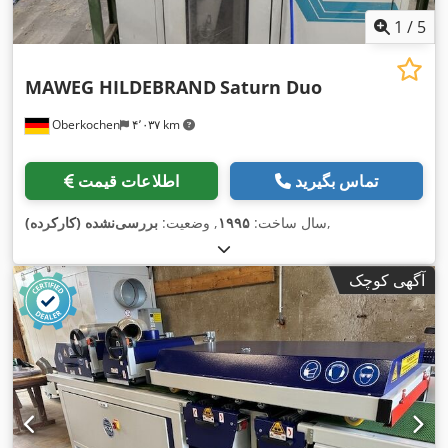
1
/
5
MAWEG HILDEBRAND
Saturn Duo
Oberkochen
۴٬۰۳۷ km
تماس بگیرید
اطلاعات قیمت
,
سال ساخت:
۱۹۹۵
, وضعیت:
بررسی‌نشده (کارکرده)
آگهی کوچک