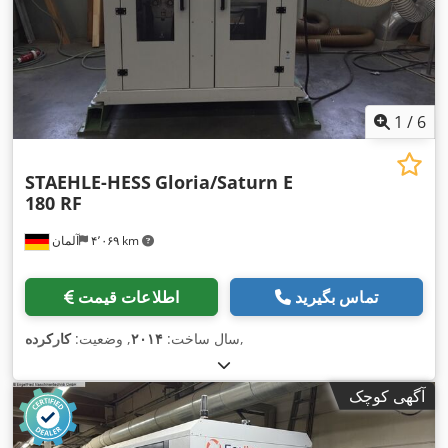
1
/
6
STAEHLE-HESS
Gloria/Saturn E
180 RF
۴٬۰۶۹ km
آلمان
تماس بگیرید
اطلاعات قیمت
,
سال ساخت:
۲۰۱۴
, وضعیت:
کارکرده
آگهی کوچک