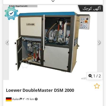
آگهی کوچک
1
/
2
Loewer
DoubleMaster DSM 2000
Aalen
۴٬۰۳۶ km