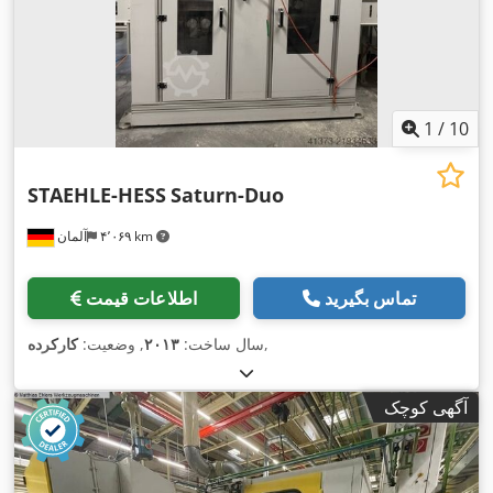
1
/
10
STAEHLE-HESS
Saturn-Duo
۴٬۰۶۹ km
آلمان
تماس بگیرید
اطلاعات قیمت
,
سال ساخت:
۲۰۱۳
, وضعیت:
کارکرده
آگهی کوچک