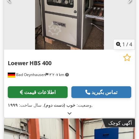
1
/
4
Loewer
HBS 400
Bad Oeynhausen
۴٬۲۰۷ km
تماس بگیرید
اطلاعات قیمت
,
وضعیت:
خوب (دست دوم)
, سال ساخت:
۱۹۹۹
آگهی کوچک