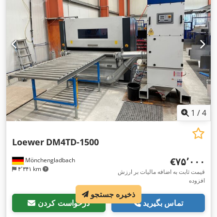
1
/
4
Loewer
DM4TD-1500
‎€۷۵٬۰۰۰
Mönchengladbach
۴٬۳۴۱ km
قیمت ثابت به اضافه مالیات بر ارزش
افزوده
ذخیره جستجو
تماس بگیرید
درخواست کردن