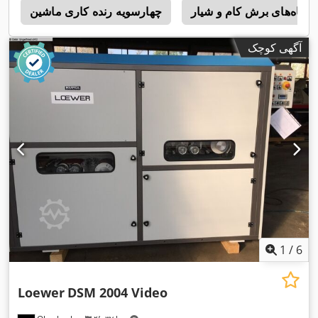
تگاه‌های برش کام و شیار
چهارسویه رنده کاری ماشین
0
آگهی کوچک
1
/
6
Loewer
DSM 2004 Video