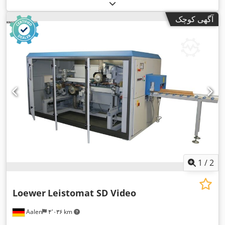
آگهی کوچک
1
/
2
Loewer
Leistomat SD Video
Aalen
۴٬۰۳۶ km