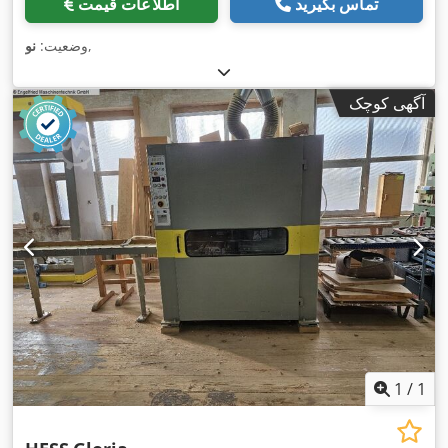
تماس بگیرید
اطلاعات قیمت
,
وضعیت:
نو
آگهی کوچک
1
/
1