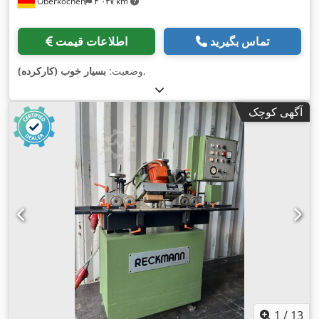
Oberkochen
۴٬۰۳۷ km
تماس بگیرید
اطلاعات قیمت
,
وضعیت:
بسیار خوب (کارکرده)
آگهی کوچک
1
/
13