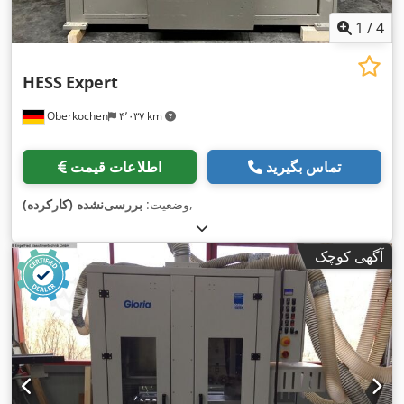
1
/
4
HESS
Expert
Oberkochen
۴٬۰۳۷ km
تماس بگیرید
اطلاعات قیمت
,
وضعیت:
بررسی‌نشده (کارکرده)
آگهی کوچک