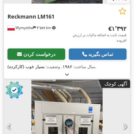
Reckmann
LM161
‎€۱٬۳۹۲
Wymysłów
۳٬۵۸۷ km
قیمت ثابت به اضافه مالیات بر ارزش
افزوده
تماس بگیرید
درخواست کردن
,
سال ساخت:
۱۹۸۶
, وضعیت:
بسیار خوب (کارکرده)
آگهی کوچک