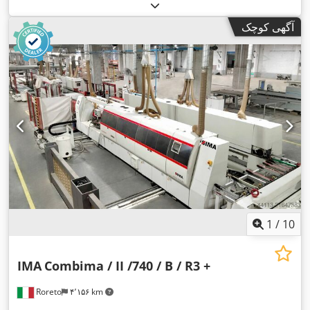
آگهی کوچک
1
/
10
IMA
Combima / II /740 / B / R3 +
Roreto
۴٬۱۵۶ km