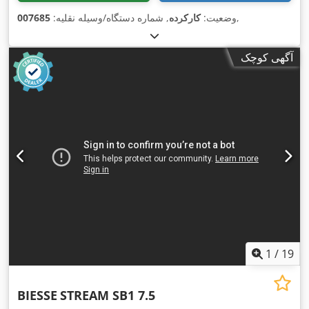
,
وضعیت:
کارکرده
, شماره دستگاه/وسیله نقلیه:
007685
آگهی کوچک
1
/
19
BIESSE
STREAM SB1 7.5