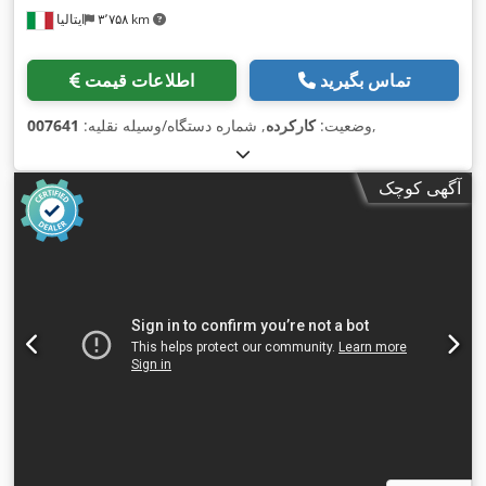
۳٬۷۵۸ km
ایتالیا
تماس بگیرید
اطلاعات قیمت
,
وضعیت:
کارکرده
, شماره دستگاه/وسیله نقلیه:
007641
آگهی کوچک