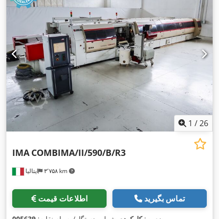
1
/
26
IMA
COMBIMA/II/590/B/R3
۳٬۷۵۸ km
ایتالیا
تماس بگیرید
اطلاعات قیمت
,
وضعیت:
کارکرده
, شماره دستگاه/وسیله نقلیه:
005639