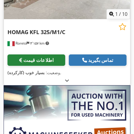
1
/
10
HOMAG
KFL 325/M1/C
Roreto
۴٬۱۵۷ km
تماس بگیرید
اطلاعات قیمت
,
وضعیت:
بسیار خوب (کارکرده)