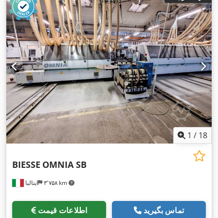
1
/
18
BIESSE
OMNIA SB
۳٬۷۵۸ km
ایتالیا
تماس بگیرید
اطلاعات قیمت