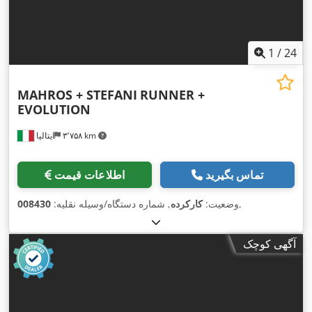
1
/
24
MAHROS + STEFANI
RUNNER +
EVOLUTION
۳٬۷۵۸ km
ایتالیا
تماس بگیرید
اطلاعات قیمت
,
وضعیت:
کارکرده
, شماره دستگاه/وسیله نقلیه:
008430
آگهی کوچک