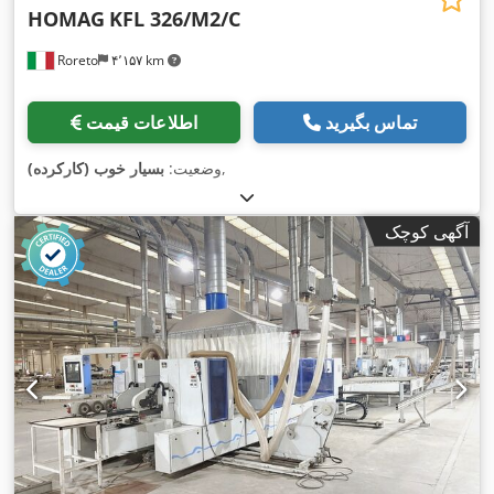
HOMAG
KFL 326/M2/C
Roreto
۴٬۱۵۷ km
تماس بگیرید
اطلاعات قیمت
,
وضعیت:
بسیار خوب (کارکرده)
آگهی کوچک