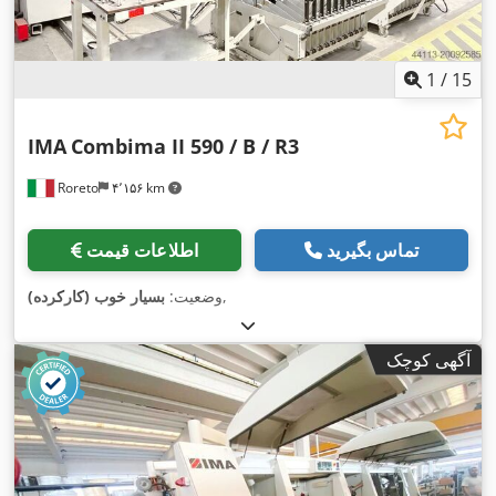
1
/
15
IMA
Combima II 590 / B / R3
Roreto
۴٬۱۵۶ km
تماس بگیرید
اطلاعات قیمت
,
وضعیت:
بسیار خوب (کارکرده)
آگهی کوچک