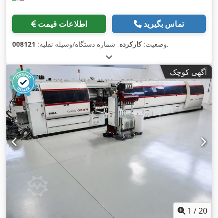
تماس بگیرید
اطلاعات قیمت
,
وضعیت:
کارکرده
, شماره دستگاه/وسیله نقلیه:
008121
آگهی کوچک
1
/
20