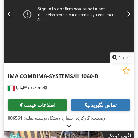
1
/
21
IMA
COMBIMA-SYSTEMS/II 1060-B
۳٬۷۵۸ km
ایتالیا
تماس بگیرید
اطلاعات قیمت
,
وضعیت:
کارکرده
, شماره دستگاه/وسیله نقلیه:
006561
آگهی کوچک