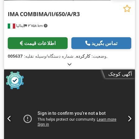
IMA
COMBIMA/II/650/A/R3
۳٬۷۵۸ km
ایتالیا
تماس بگیرید
اطلاعات قیمت
,
وضعیت:
کارکرده
, شماره دستگاه/وسیله نقلیه:
005637
آگهی کوچک