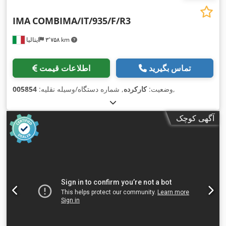
IMA
COMBIMA/IT/935/F/R3
۳٬۷۵۸ km
ایتالیا
تماس بگیرید
اطلاعات قیمت
,
وضعیت:
کارکرده
, شماره دستگاه/وسیله نقلیه:
005854
آگهی کوچک