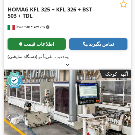
HOMAG
KFL 325 + KFL 326 + BST
503 + TDL
Roreto
۴٬۱۵۷ km
تماس بگیرید
اطلاعات قیمت
,
وضعیت:
تقریباً نو (دستگاه نمایشی)
آگهی کوچک