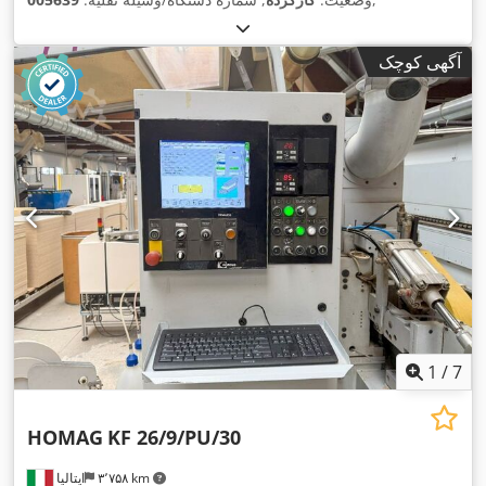
آگهی کوچک
1
/
7
HOMAG
KF 26/9/PU/30
۳٬۷۵۸ km
ایتالیا