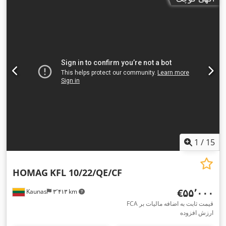
1
/
15
HOMAG
KFL 10/22/QE/CF
‎€۵۵٬۰۰۰
Kaunas
۳٬۴۱۳ km
FCA قیمت ثابت به اضافه مالیات بر
ارزش افزوده