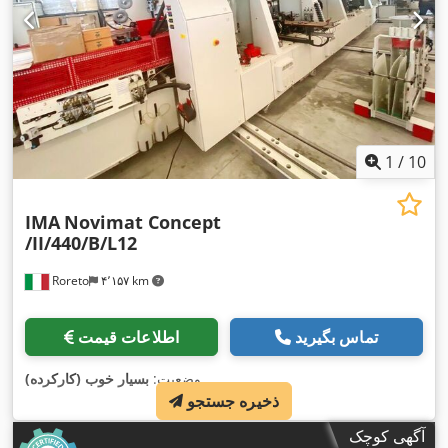
1
/
10
IMA
Novimat Concept
/II/440/B/L12
Roreto
۴٬۱۵۷ km
تماس بگیرید
اطلاعات قیمت
,
وضعیت:
بسیار خوب (کارکرده)
ذخیره جستجو
آگهی کوچک