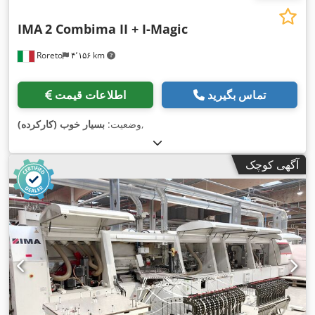
IMA
2 Combima II + I-Magic
Roreto
۴٬۱۵۶ km
تماس بگیرید
اطلاعات قیمت
,
وضعیت:
بسیار خوب (کارکرده)
آگهی کوچک