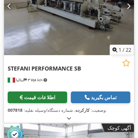
1
/
22
STEFANI
PERFORMANCE SB
۳٬۷۵۸ km
ایتالیا
تماس بگیرید
اطلاعات قیمت
,
وضعیت:
کارکرده
, شماره دستگاه/وسیله نقلیه:
007818
آگهی کوچک