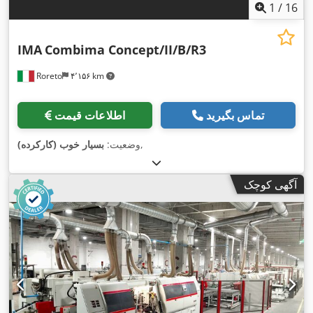
1
/
16
IMA
Combima Concept/II/B/R3
Roreto
۴٬۱۵۶ km
تماس بگیرید
اطلاعات قیمت
,
وضعیت:
بسیار خوب (کارکرده)
آگهی کوچک