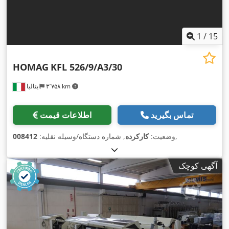
1
/
15
HOMAG
KFL 526/9/A3/30
۳٬۷۵۸ km
ایتالیا
تماس بگیرید
اطلاعات قیمت
,
وضعیت:
کارکرده
, شماره دستگاه/وسیله نقلیه:
008412
آگهی کوچک