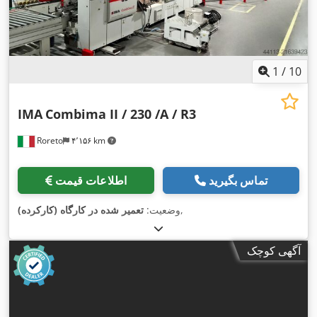
1
/
10
IMA
Combima II / 230 /A / R3
Roreto
۴٬۱۵۶ km
تماس بگیرید
اطلاعات قیمت
,
وضعیت:
تعمیر شده در کارگاه (کارکرده)
آگهی کوچک