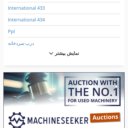
International 433
International 434
Ppl
درب سردخانه
نمایش بیشتر
دستگاه پرس
زباله پرس
فیلتر پرس
قاب پرس
قاب پرس های هیدرولیک
محدوده پرس
میز پرس