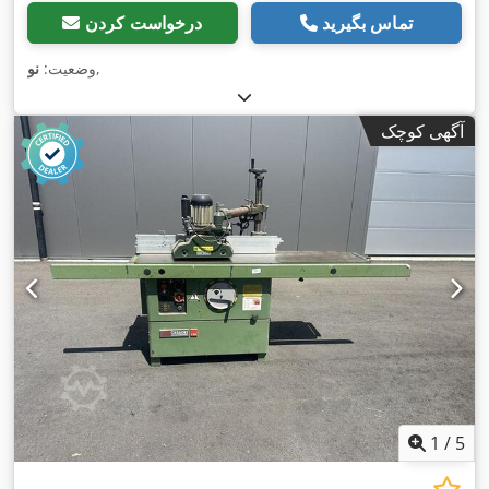
تماس بگیرید
درخواست کردن
,
وضعیت:
نو
آگهی کوچک
1
/
5