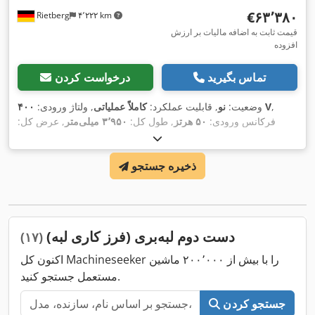
‎€۶۳٬۳۸۰
Rietberg
۴٬۲۲۲ km
قیمت ثابت به اضافه مالیات بر ارزش
افزوده
تماس بگیرید
درخواست کردن
,
۴۰۰ V
وضعیت:
نو
, قابلیت عملکرد:
کاملاً عملیاتی
, ولتاژ ورودی:
فرکانس ورودی:
۵۰ هرتز
, طول کل:
۳٬۹۵۰ میلی‌متر
, عرض کل:
۱٬۲۲۰ میلی‌متر
, ارتفاع کل:
۱٬۶۱۰ میلی‌متر
, وزن کل:
۱٬۹۰۰
,
کیلوگرم
ذخیره جستجو
دست دوم لبه‌بری (فرز کاری لبه)
(۱۷)
اکنون کل Machineseeker را با بیش از ۲۰۰٬۰۰۰ ماشین
مستعمل جستجو کنید.
جستجو کردن