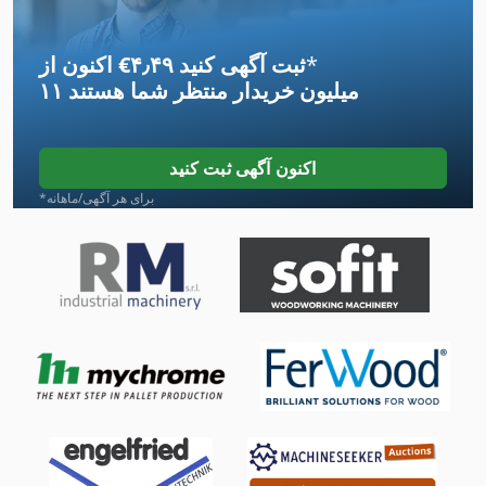
Kgs 1670
*
اکنون از ‎€۴٫۴۹ ثبت آگهی کنید
Lbx 200
۱۱ میلیون خریدار
منتظر شما هستند
Lcf 1
Lf 532
اکنون آگهی ثبت کنید
Lh 54
*برای هر آگهی/ماهانه
Lm
Ls 703
Meh 5 2 1 8 B
Mvh 5 1 4 B
Ng 200
Tak 18