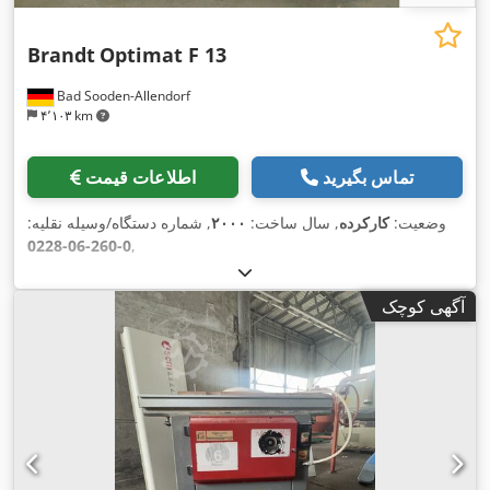
Brandt
Optimat F 13
Bad Sooden-Allendorf
۴٬۱۰۳ km
تماس بگیرید
اطلاعات قیمت
وضعیت:
کارکرده
, سال ساخت:
۲۰۰۰
, شماره دستگاه/وسیله نقلیه:
0-260-06-0228
,
آگهی کوچک