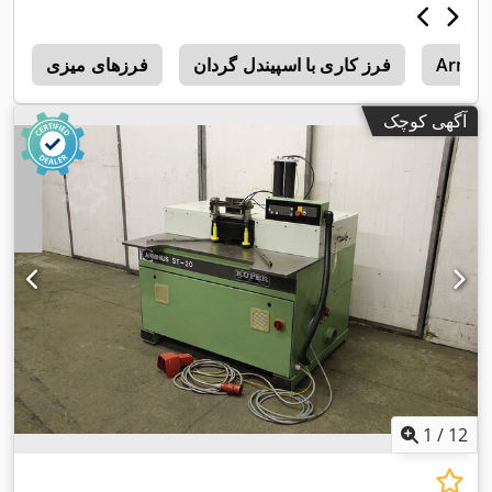
Armin
فرز کاری با اسپیندل گردان
فرزهای میزی
t
آگهی کوچک
1
/
12