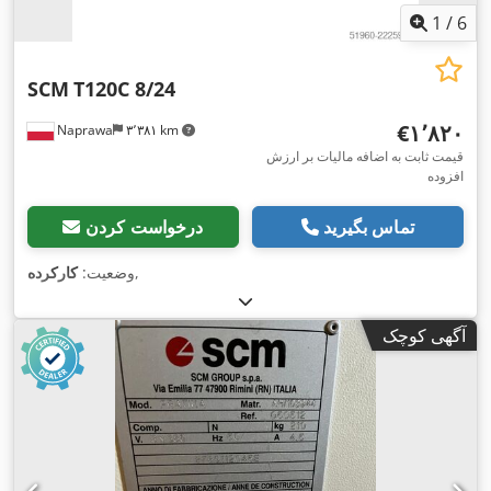
1
/
6
SCM
T120C 8/24
‎€۱٬۸۲۰
Naprawa
۳٬۳۸۱ km
قیمت ثابت به اضافه مالیات بر ارزش
افزوده
تماس بگیرید
درخواست کردن
,
وضعیت:
کارکرده
آگهی کوچک