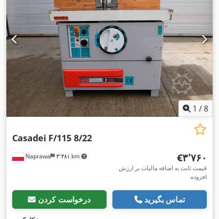
1
/
8
Casadei
F/115 8/22
‎€۳٬۷۶۰
Naprawa
۳٬۳۸۱ km
قیمت ثابت به اضافه مالیات بر ارزش
افزوده
تماس بگیرید
درخواست کردن