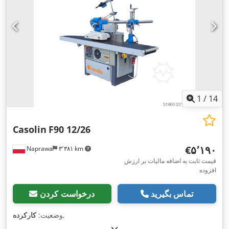
1
/
14
Casolin
F90 12/26
‎€۵٬۱۹۰
Naprawa
۳٬۳۸۱ km
قیمت ثابت به اضافه مالیات بر ارزش
افزوده
تماس بگیرید
درخواست کردن
,
وضعیت:
کارکرده