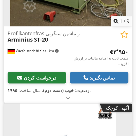
1
/
9
Profilkantenfräs و ماشین سنگزنی
Arminius
ST-20
‎€۳٬۹۵۰
Wiefelstede
۴٬۲۸۰ km
قیمت ثابت به اضافه مالیات بر ارزش
افزوده
تماس بگیرید
درخواست کردن
,
وضعیت:
خوب (دست دوم)
, سال ساخت:
۱۹۹۵
آگهی کوچک