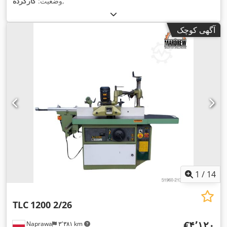
,
وضعیت:
کارکرده
آگهی کوچک
1
/
14
TLC
1200 2/26
‎€۴٬۱۲۰
Naprawa
۳٬۳۸۱ km