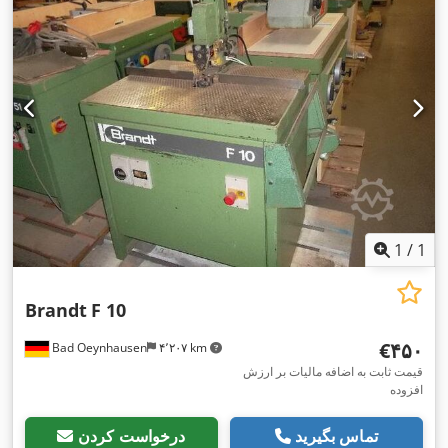
1
/
1
Brandt
F 10
‎€۴۵۰
Bad Oeynhausen
۴٬۲۰۷ km
قیمت ثابت به اضافه مالیات بر ارزش
افزوده
تماس بگیرید
درخواست کردن