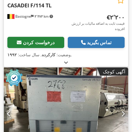
CASADEI
F/114 TL
‎€۲٬۲۰۰
Bastogne
۴٬۳۷۳ km
قیمت ثابت به اضافه مالیات بر ارزش
افزوده
تماس بگیرید
درخواست کردن
,
وضعیت:
کارکرده
, سال ساخت:
۱۹۹۲
آگهی کوچک