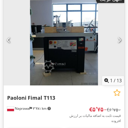
1
/
13
Paoloni
Fimal T113
‎€۵٬۷۵۰
Naprawa
۳٬۳۸۱ km
‎€۶٬۷۵۰
قیمت ثابت به اضافه مالیات بر ارزش
افزوده