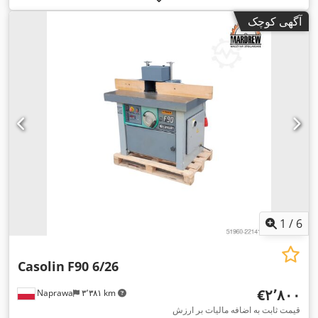
آگهی کوچک
1
/
6
Casolin
F90 6/26
‎€۲٬۸۰۰
Naprawa
۳٬۳۸۱ km
قیمت ثابت به اضافه مالیات بر ارزش