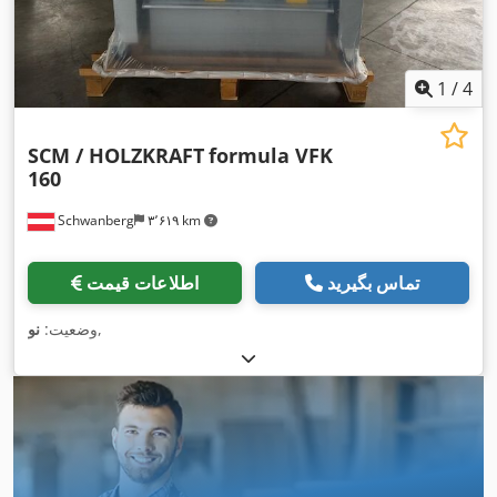
1
/
4
SCM / HOLZKRAFT
formula VFK
160
Schwanberg
۳٬۶۱۹ km
تماس بگیرید
اطلاعات قیمت
,
وضعیت:
نو