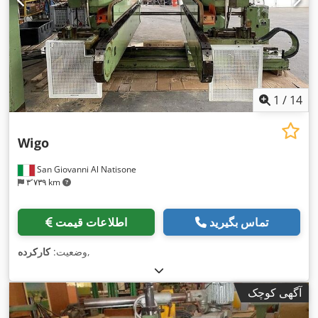
1
/
14
Wigo
San Giovanni Al Natisone
۳٬۷۳۹ km
تماس بگیرید
اطلاعات قیمت
,
وضعیت:
کارکرده
آگهی کوچک