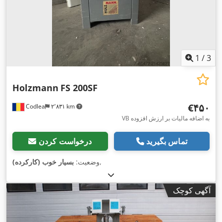
1
/
3
Holzmann
FS 200SF
‎€۴۵۰
Codlea
۲٬۸۳۱ km
VB به اضافه مالیات بر ارزش افزوده
تماس بگیرید
درخواست کردن
,
وضعیت:
بسیار خوب (کارکرده)
آگهی کوچک