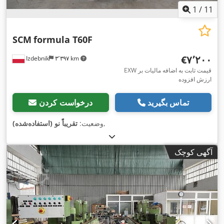
1
/
11
SCM
formula T60F
‎€۷٬۲۰۰
Izdebnik
۳٬۳۹۷ km
EXW قیمت ثابت به اضافه مالیات بر
ارزش افزوده
تماس بگیرید
درخواست کردن
,
وضعیت:
تقریباً نو (استفاده‌شده)
آگهی کوچک