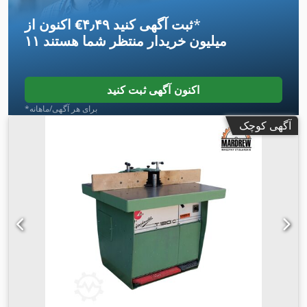
*
اکنون از ‎€۴٫۴۹ ثبت آگهی کنید
۱۱ میلیون خریدار
منتظر شما هستند
اکنون آگهی ثبت کنید
*برای هر آگهی/ماهانه
آگهی کوچک