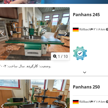
Panhans
245
Röllbach
۴٬۱۱۹ km
1
/
10
,
وضعیت:
کارکرده
, سال ساخت:
۲۰۰۲
Panhans
250
Röllbach
۴٬۱۱۹ km