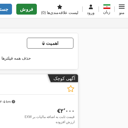
فروش
جستج
زبان
منو
ورود
لیست علاقه‌مندی‌ها
(0)
اهمیت
حذف همه فیلترها
آگهی کوچک
۳٬۲۰۵ km
‎€۲٬۰۰۰
EXW قیمت ثابت به اضافه مالیات بر
ارزش افزوده