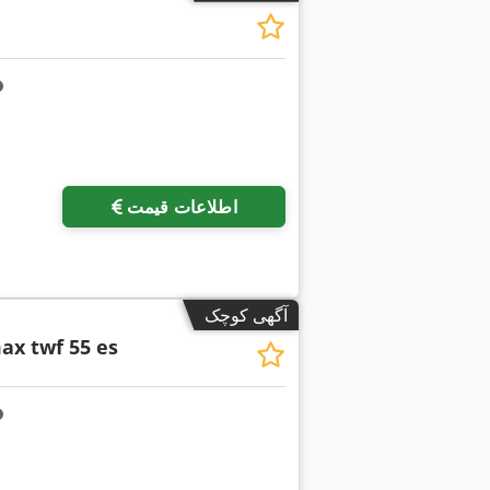
اطلاعات قیمت
آگهی کوچک
ax twf 55 es
درخواست تصاویر بیشتر