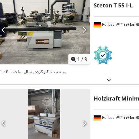
Steton
T 55 I-L
Röllbach
۴٬۱۱۹ km
1
/
9
,
وضعیت:
کارکرده
, سال ساخت:
۲۰۰۳
Holzkraft
Minim
Röllbach
۴٬۱۱۹ km