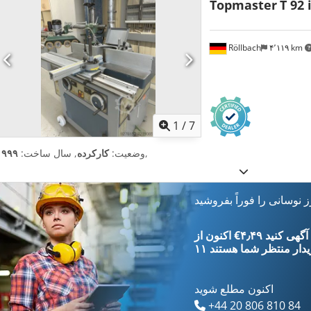
Topmaster
T 92 
Röllbach
۴٬۱۱۹ km
1
/
7
,
وضعیت:
کارکرده
, سال ساخت:
۱۹۹۹
 نوسانی را فوراً بفروشید
‎€۴٫۴۹ ثبت آگهی کنید
یدار
منتظر شما هستند
اکنون مطلع شوید
+44 20 806 810 84