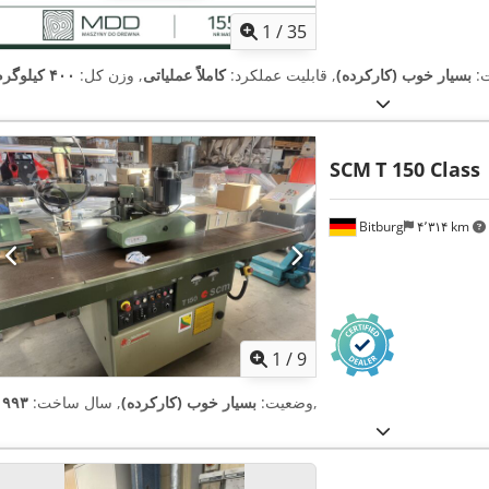
1
/
35
:
بسیار خوب (کارکرده)
, قابلیت عملکرد:
کاملاً عملیاتی
, وزن کل:
۴۰۰ کیلوگرم
SCM
T 150 Class
Bitburg
۴٬۳۱۴ km
1
/
9
,
وضعیت:
بسیار خوب (کارکرده)
, سال ساخت:
۱۹۹۳