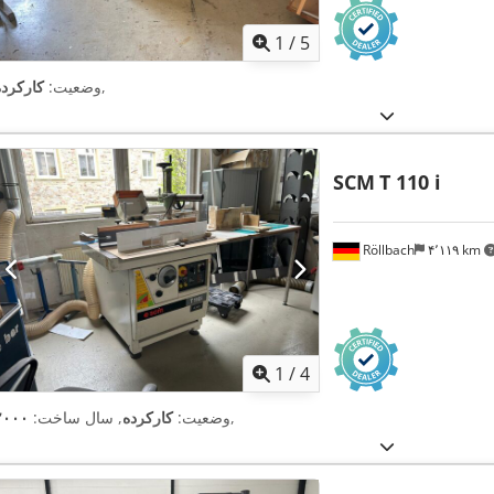
1
/
5
,
وضعیت:
کارکرده
SCM
T 110 i
Röllbach
۴٬۱۱۹ km
1
/
4
,
وضعیت:
کارکرده
, سال ساخت:
۲۰۰۰