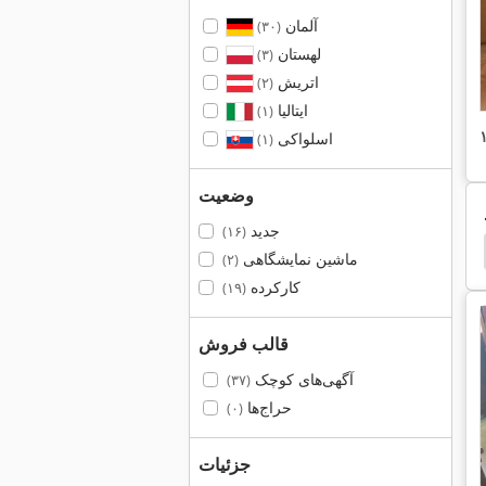
آلمان
(۳۰)
لهستان
(۳)
اتریش
(۲)
ایتالیا
(۱)
اسلواکی
(۱)
وضعیت
جدید
(۱۶)
Panhans 245
Holzkraft Kgz 3050
Holzkraft
ماشین نمایشگاهی
(۲)
کارکرده
(۱۹)
قالب فروش
آگهی‌های کوچک
(۳۷)
حراج‌ها
(۰)
جزئیات