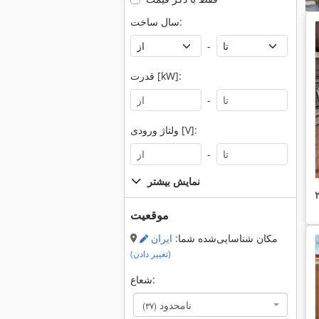
سال ساخت:
-
قدرت [kW]:
-
ولتاژ ورودی [V]:
-
نمایش بیشتر
موقعیت
مکان شناسایی‌شده شما:
ایران
(تغییر دادن)
شعاع:
نامحدود
(۳۷)