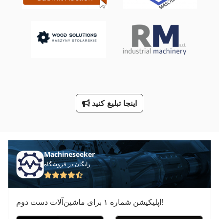
International 733
International 986
Ppl
Ra 630
دو دندانه دار کردن مطبوعات
اینجا تبلیغ کنید
راهنمای Lm
ردیابی خودرو
Machineseeker
رایگان در فروشگاه
اپلیکیشن شماره ۱ برای ماشین‌آلات دست دوم!