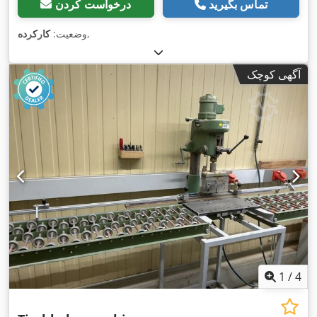
تماس بگیرید
درخواست کردن
,
وضعیت:
کارکرده
آگهی کوچک
1
/
4