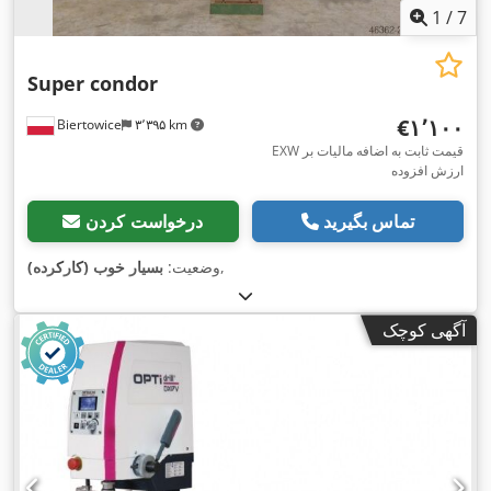
1
/
7
Super condor
‎€۱٬۱۰۰
Biertowice
۳٬۳۹۵ km
EXW قیمت ثابت به اضافه مالیات بر
ارزش افزوده
تماس بگیرید
درخواست کردن
,
وضعیت:
بسیار خوب (کارکرده)
آگهی کوچک