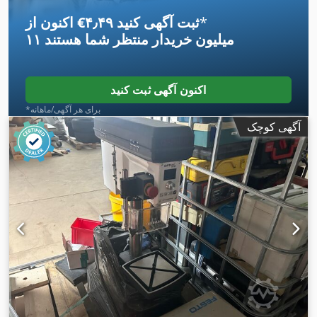
*
اکنون از ‎€۴٫۴۹ ثبت آگهی کنید
۱۱ میلیون خریدار
منتظر شما هستند
اکنون آگهی ثبت کنید
*برای هر آگهی/ماهانه
آگهی کوچک