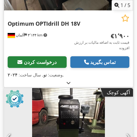
1
/
5
Optimum
OPTIdrill DH 18V
‎€۱٬۹۰۰
۴٬۱۴۴ km
آلمان
قیمت ثابت به اضافه مالیات بر ارزش
افزوده
تماس بگیرید
درخواست کردن
,
وضعیت:
نو
, سال ساخت:
۲۰۲۴
آگهی کوچک