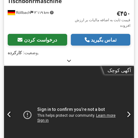
Tischbohrmaschine
‎€۴۵۰
Röllbach
۴٬۱۱۹ km
قیمت ثابت به اضافه مالیات بر ارزش
افزوده
تماس بگیرید
درخواست کردن
,
وضعیت:
کارکرده
آگهی کوچک