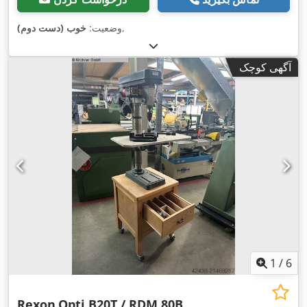
,
وضعیت:
خوب (دست دوم)
آگهی کوچک
1
/
6
Rexon
Opti B20T / RDM 80B