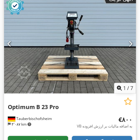
1
/
7
Optimum
B 23 Pro
‎€۸۰۰
Tauberbischofsheim
۴٬۰۸۷ km
VB به اضافه مالیات بر ارزش افزوده