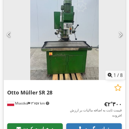
1
/
8
Otto Müller
SR 28
‎€۲٬۳۰۰
Miastko
۳٬۷۵۷ km
قیمت ثابت به اضافه مالیات بر ارزش
افزوده
تماس بگیرید
درخواست کردن