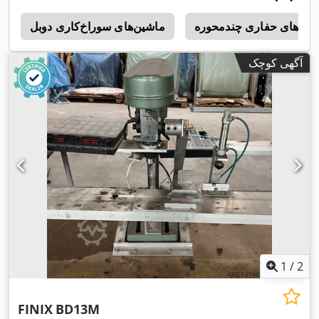
ین‌های حفاری چندمحوره
ماشین‌های سوراخ‌کاری دوبل
t
آگهی کوچک
1
/
2
FINIX
BD13M