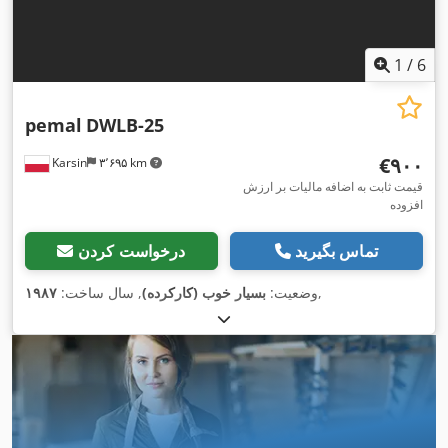
1
/
6
pemal
DWLB-25
‎€۹۰۰
Karsin
۳٬۶۹۵ km
قیمت ثابت به اضافه مالیات بر ارزش
افزوده
تماس بگیرید
درخواست کردن
,
وضعیت:
بسیار خوب (کارکرده)
, سال ساخت:
۱۹۸۷