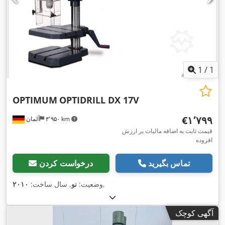
1
/
1
OPTIMUM
OPTIDRILL DX 17V
‎€۱٬۷۹۹
۳٬۹۵۰ km
آلمان
قیمت ثابت به اضافه مالیات بر ارزش
افزوده
تماس بگیرید
درخواست کردن
,
وضعیت:
نو
, سال ساخت:
۲۰۱۰
آگهی کوچک