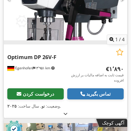
1
/
4
Optimum
DP 26V-F
‎€۱٬۸۹۰
Egenhofen
۳٬۹۵۱ km
قیمت ثابت به اضافه مالیات بر ارزش
افزوده
تماس بگیرید
درخواست کردن
,
وضعیت:
نو
, سال ساخت:
۲۰۲۵
آگهی کوچک