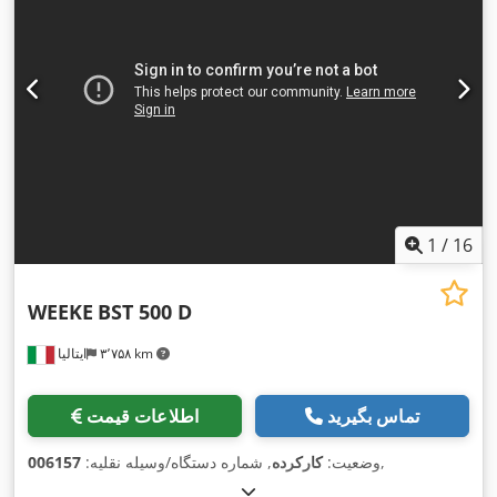
1
/
16
WEEKE
BST 500 D
۳٬۷۵۸ km
ایتالیا
تماس بگیرید
اطلاعات قیمت
,
وضعیت:
کارکرده
, شماره دستگاه/وسیله نقلیه:
006157