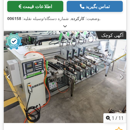
تماس بگیرید
اطلاعات قیمت
,
وضعیت:
کارکرده
, شماره دستگاه/وسیله نقلیه:
006158
آگهی کوچک
1
/
11