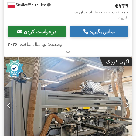
‎€۷۴۹
Siedlce
۳٬۳۴۶ km
قیمت ثابت به اضافه مالیات بر ارزش
افزوده
تماس بگیرید
درخواست کردن
,
وضعیت:
نو
, سال ساخت:
۲۰۲۶
آگهی کوچک