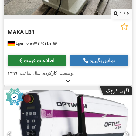
1
/
6
MAKA
LB1
Egenhofen
۳٬۹۵۱ km
تماس بگیرید
اطلاعات قیمت
,
وضعیت:
کارکرده
, سال ساخت:
۱۹۹۹
آگهی کوچک