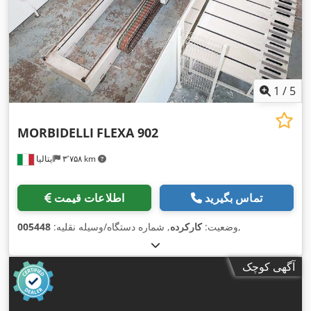
1
/
5
MORBIDELLI
FLEXA 902
۳٬۷۵۸ km
ایتالیا
تماس بگیرید
اطلاعات قیمت
,
وضعیت:
کارکرده
, شماره دستگاه/وسیله نقلیه:
005448
آگهی کوچک