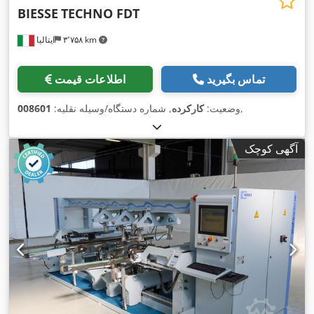
BIESSE
TECHNO FDT
۳٬۷۵۸ km
ایتالیا
تماس بگیرید
اطلاعات قیمت
,
وضعیت:
کارکرده
, شماره دستگاه/وسیله نقلیه:
008601
آگهی کوچک