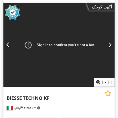
آگهی کوچک
1
/
11
BIESSE
TECHNO KF
۳٬۷۵۸ km
ایتالیا