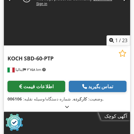
1
/
23
KOCH
SBD-60-PTP
۳٬۷۵۸ km
ایتالیا
تماس بگیرید
اطلاعات قیمت
,
وضعیت:
کارکرده
, شماره دستگاه/وسیله نقلیه:
006106
آگهی کوچک