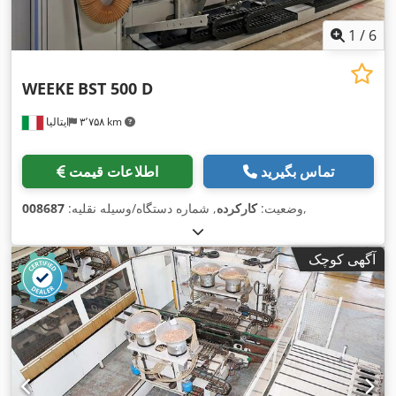
1
/
6
WEEKE
BST 500 D
۳٬۷۵۸ km
ایتالیا
تماس بگیرید
اطلاعات قیمت
,
وضعیت:
کارکرده
, شماره دستگاه/وسیله نقلیه:
008687
آگهی کوچک