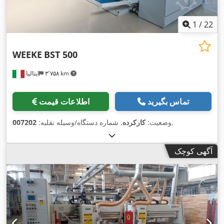
1
/
22
WEEKE
BST 500
۳٬۷۵۸ km
ایتالیا
تماس بگیرید
اطلاعات قیمت
,
وضعیت:
کارکرده
, شماره دستگاه/وسیله نقلیه:
007202
آگهی کوچک