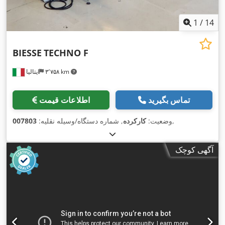
1
/
14
BIESSE
TECHNO F
۳٬۷۵۸ km
ایتالیا
تماس بگیرید
اطلاعات قیمت
,
وضعیت:
کارکرده
, شماره دستگاه/وسیله نقلیه:
007803
آگهی کوچک