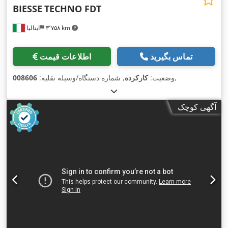
BIESSE
TECHNO FDT
۳٬۷۵۸ km
ایتالیا
تماس بگیرید
اطلاعات قیمت
,
وضعیت:
کارکرده
, شماره دستگاه/وسیله نقلیه:
008606
آگهی کوچک