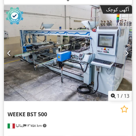
آگهی کوچک
1
/
13
WEEKE
BST 500
۳٬۷۵۸ km
ایتالیا