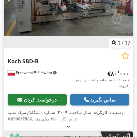
1
/
17
Koch
SBD-B
‎€۸۰٬۰۰۰
Przeworsk
۳٬۲۲۸ km
قیمت ثابت به اضافه مالیات بر ارزش
افزوده
تماس بگیرید
درخواست کردن
, شماره دستگاه/وسیله نقلیه:
وضعیت:
کارکرده
, سال ساخت:
۲۰۰۹
,
, عرض کار:
۲۵۰ میلی‌متر
A0908/7866
آگهی کوچک