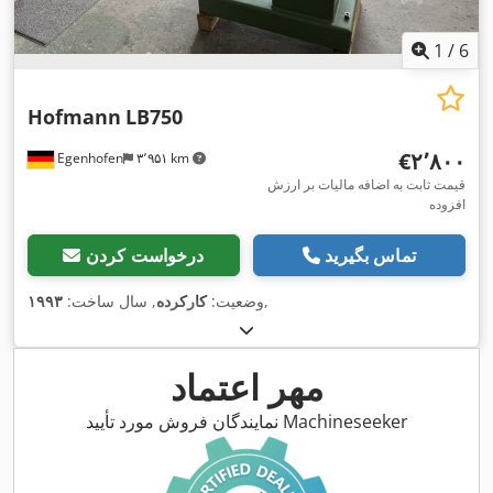
1
/
6
Hofmann
LB750
‎€۲٬۸۰۰
Egenhofen
۳٬۹۵۱ km
قیمت ثابت به اضافه مالیات بر ارزش
افزوده
تماس بگیرید
درخواست کردن
,
وضعیت:
کارکرده
, سال ساخت:
۱۹۹۳
مهر اعتماد
نمایندگان فروش مورد تأیید Machineseeker