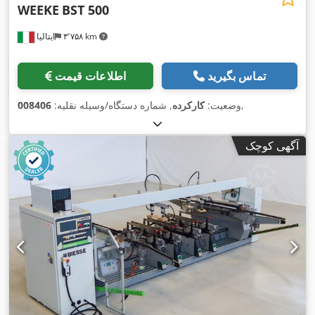
WEEKE
BST 500
۳٬۷۵۸ km
ایتالیا
تماس بگیرید
اطلاعات قیمت
,
وضعیت:
کارکرده
, شماره دستگاه/وسیله نقلیه:
008406
آگهی کوچک