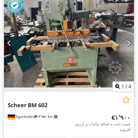
1
/
4
Scheer
BM 602
‎€۱٬۹۰۰
Egenhofen
۳٬۹۵۱ km
قیمت ثابت به اضافه مالیات بر ارزش
افزوده