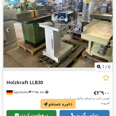
1
/
6
Holzkraft
LLB30
‎€۲٬۹۰۰
Egenhofen
۳٬۹۵۱ km
قیمت ثابت به اضافه مالیات بر ارزش
افزوده
ذخیره جستجو
تماس بگیرید
درخواست کردن