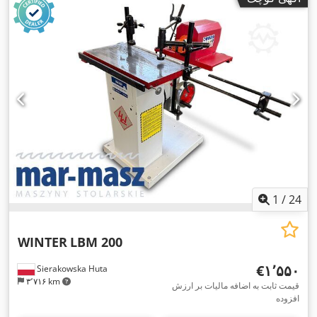
1
/
24
WINTER
LBM 200
‎€۱٬۵۵۰
Sierakowska Huta
۳٬۷۱۶ km
قیمت ثابت به اضافه مالیات بر ارزش
افزوده