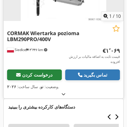
1
/
10
CORMAK
Wiertarka pozioma
LBM290PRO/400V
‎€۱٬۰۶۹
Siedlce
۳٬۳۴۶ km
قیمت ثابت به اضافه مالیات بر ارزش
افزوده
تماس بگیرید
درخواست کردن
,
وضعیت:
نو
, سال ساخت:
۲۰۲۶
دستگاه‌های کارکرده بیشتری را ببینید