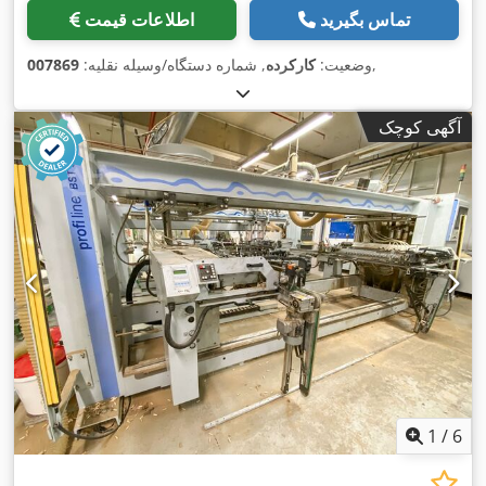
تماس بگیرید
اطلاعات قیمت
,
وضعیت:
کارکرده
, شماره دستگاه/وسیله نقلیه:
007869
آگهی کوچک
1
/
6