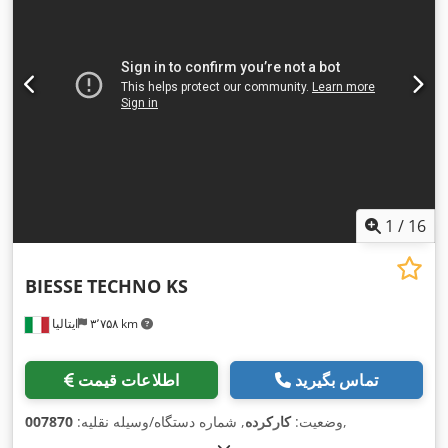
1
/
16
BIESSE
TECHNO KS
۳٬۷۵۸ km
ایتالیا
تماس بگیرید
اطلاعات قیمت
,
وضعیت:
کارکرده
, شماره دستگاه/وسیله نقلیه:
007870