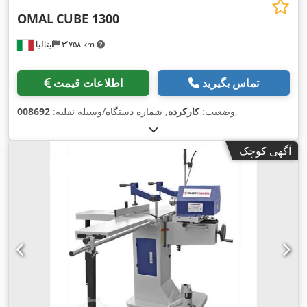
OMAL
CUBE 1300
۳٬۷۵۸ km
ایتالیا
تماس بگیرید
اطلاعات قیمت
,
وضعیت:
کارکرده
, شماره دستگاه/وسیله نقلیه:
008692
آگهی کوچک