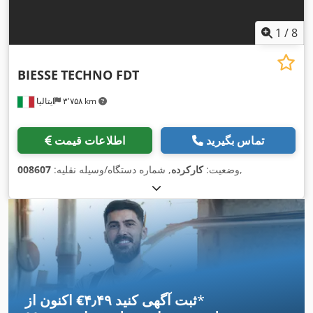
1
/
8
BIESSE
TECHNO FDT
۳٬۷۵۸ km
ایتالیا
تماس بگیرید
اطلاعات قیمت
,
وضعیت:
کارکرده
, شماره دستگاه/وسیله نقلیه:
008607
*
اکنون از ‎€۴٫۴۹ ثبت آگهی کنید