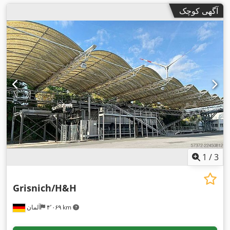
آگهی کوچک
1
/
3
Grisnich/H&H
۴٬۰۶۹ km
آلمان