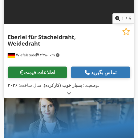
1
/
6
Eberlei
für Stacheldraht,
Weidedraht
Wiefelstede
۴٬۲۸۰ km
تماس بگیرید
اطلاعات قیمت
,
وضعیت:
بسیار خوب (کارکرده)
, سال ساخت:
۲۰۲۶