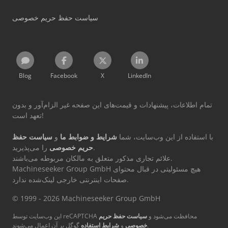
سیاست حفظ حریم خصوصی
Blog
Facebook
X
LinkedIn
تمام اطلاعات، پیشنهادات و قیمت‌های این صفحه غیر الزام‌آور و بدون
تعهد است!
با استفاده از این وب‌سایت، شما
شرایط و ضوابط ما
و
سیاست حفظ
را می‌پذیرید.
حریم خصوصی
علائم تجاری مذکور متعلق به مالکان مربوطه می‌باشند.
Machineseeker Group GmbH هیچ مسئولیتی در قبال محتوای
صفحات اینترنتی خارجی لینک‌شده ندارد.
© 1999 - 2026 Machineseeker Group GmbH
این وب‌سایت توسط reCAPTCHA محافظت می‌شود و
سیاست حفظ حریم
گوگل بر آن اعمال می‌شوند.
خصوصی
و
شرایط استفاده