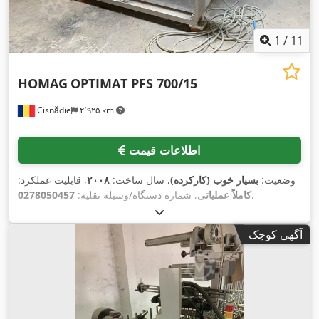
1
/
11
HOMAG
OPTIMAT PFS 700/15
Cisnădie
۲٬۹۲۵ km
اطلاعات قیمت
وضعیت:
بسیار خوب (کارکرده)
, سال ساخت:
۲۰۰۸
, قابلیت عملکرد:
,
کاملاً عملیاتی
, شماره دستگاه/وسیله نقلیه:
0278050457
آگهی کوچک