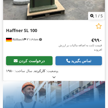
1
/
5
Haffner
SL 100
‎€۹۹۰
Röllbach
۴٬۱۱۹ km
قیمت ثابت به اضافه مالیات بر ارزش
افزوده
تماس بگیرید
درخواست کردن
,
وضعیت:
کارکرده
, سال ساخت:
۱۹۸۰