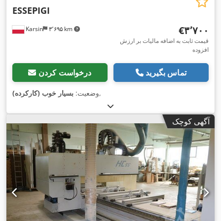
ESSEPIGI
‎€۳٬۷۰۰
Karsin
۳٬۶۹۵ km
قیمت ثابت به اضافه مالیات بر ارزش
افزوده
تماس بگیرید
درخواست کردن
,
وضعیت:
بسیار خوب (کارکرده)
آگهی کوچک