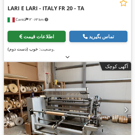
LARI E LARI - ITALY
FR 20 - TA
Cantù
۴٬۰۶۳ km
تماس بگیرید
اطلاعات قیمت
,
وضعیت:
خوب (دست دوم)
آگهی کوچک