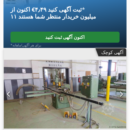
*
اکنون از ‎€۴٫۴۹ ثبت آگهی کنید
۱۱ میلیون خریدار
منتظر شما هستند
اکنون آگهی ثبت کنید
*برای هر آگهی/ماهانه
آگهی کوچک