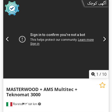
آگهی کوچک
1
/
10
MASTERWOOD + AMS
Multitec +
Teknomat 3000
Roreto
۴٬۱۵۶ km