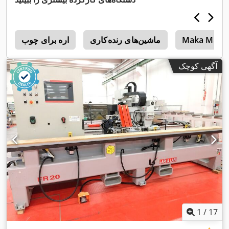
Maka Mast
ماشین‌های رنده‌کاری
اره برای چوب
i
آگهی کوچک
1
/
17