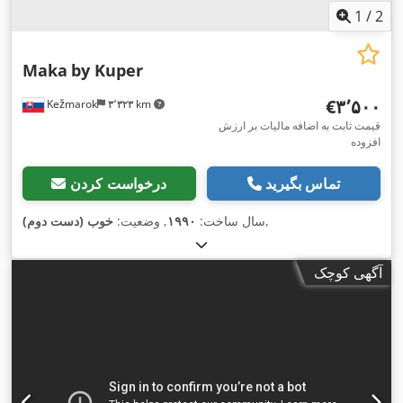
1
/
2
Maka
by Kuper
‎€۳٬۵۰۰
Kežmarok
۳٬۳۲۳ km
قیمت ثابت به اضافه مالیات بر ارزش
افزوده
تماس بگیرید
درخواست کردن
,
سال ساخت:
۱۹۹۰
, وضعیت:
خوب (دست دوم)
آگهی کوچک