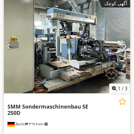
آگهی کوچک
1
/
3
SMM Sondermaschinenbau
SE
250D
Berlin
۳٬۹۱۹ km