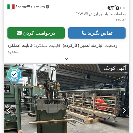
‎€۳٬۵۰۰
Scerne
۳٬۶۴۳ km
EXW VB به اضافه مالیات بر ارزش
افزوده
تماس بگیرید
درخواست کردن
وضعیت:
نیازمند تعمیر (کارکرده)
, قابلیت عملکرد:
قابلیت عملکرد
,
محدود
آگهی کوچک