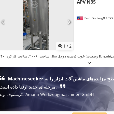
APV
N35
Pasir Gudang
۶٬۲۷
1
/
2
‌نشده
۲۴۰ h
وضعیت:
خوب (دست دوم)
, سال ساخت:
۲۰۰۶
, ساعت کارکرد:
Machineseeker سطح مزایده‌های ماشین‌آلات ابزار را به
مرحله‌ای جدید ارتقا داده است.
کریستوف بوبه، Amann Werkzeugmaschinen GmbH