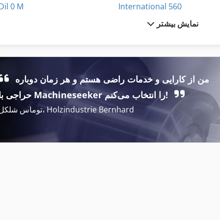
Dil 0 M
International 560
نمایش بیشتر
Fngj 20
Kgs 1670
Fz 0
Meh 5 2 1 8 B
German
Na 3000
من از کارایی و خدمات راضی هستم و هر زمان دوباره
Hsc 20 Linear
Ng 200
حراجی با Machineseeker را انتخاب می‌کنم!
توماس شلکل، Holzindustrie Bernhard