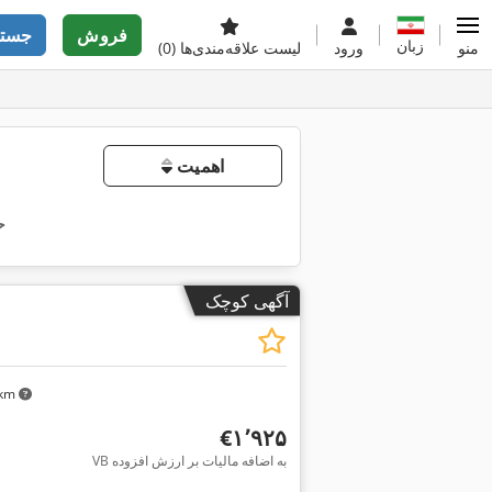
فروش
جستج
زبان
منو
ورود
لیست علاقه‌مندی‌ها
(0)
اهمیت
ح
آگهی کوچک
۸ km
‎€۱٬۹۲۵
VB به اضافه مالیات بر ارزش افزوده