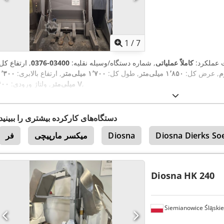
1
/
7
ت عملکرد:
کاملاً عملیاتی
, شماره دستگاه/وسیله نقلیه:
03400-0376
, ارتفاع کل
, عرض کل:
۱٬۸۵۰ میلی‌متر
, طول کل:
۱٬۷۰۰ میلی‌متر
, ارتفاع بالابری:
۱٬۳۰۰
,
۴۰۰ V
میلی‌متر
, ولتاژ ورودی:
دستگاه‌های کارکرده بیشتری را ببینید
Diosna Dierks So
Diosna
میکسر مارپیچی
فر
Diosna
HK 240
Siemianowice Śląskie