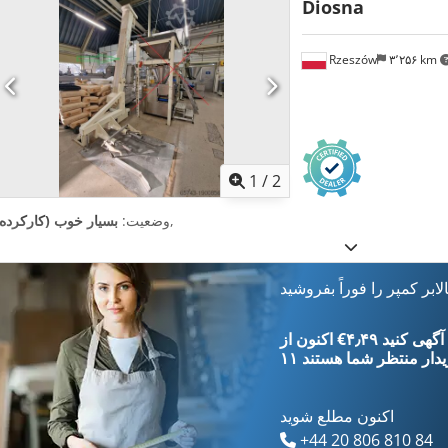
Diosna
Rzeszów
۳٬۲۵۶ km
1
/
2
,
وضعیت:
بسیار خوب (کارکرده)
الابر کمپر را فوراً بفروشید
‎€۴٫۴۹ ثبت آگهی کنید
یدار
منتظر شما هستند
اکنون مطلع شوید
+44 20 806 810 84