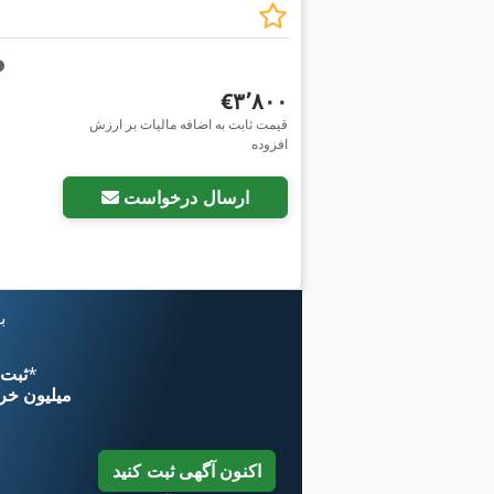
‎€۳٬۸۰۰
قیمت ثابت به اضافه مالیات بر ارزش
افزوده
درخواست تصاویر بیشتر
ارسال درخواست
ب
*
اکنون از 
۱۱ میلیون خر
اکنون آگهی ثبت کنید