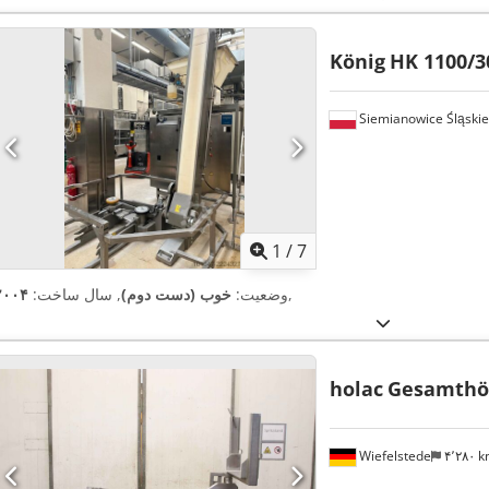
König
HK 1100/3
Siemianowice Śląskie
1
/
7
,
وضعیت:
خوب (دست دوم)
, سال ساخت:
۲۰۰۴
holac
Gesamthö
Wiefelstede
۴٬۲۸۰ 