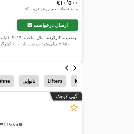
‎€۱۰٬۵۰۰
VB به اضافه مالیات بر ارزش افزوده
ارسال درخواست
وضعیت:
کارکرده
, سال ساخت:
۲۰۱۴
, قابلی
۲٬۸۵۰ میلی‌متر
, ظرفیت بار:
۶۰۰ کیلوگرم
Kemper Champion 375
Lifters
نانوایی
ehne
آگهی کوچک
۳٬۴۶۸ km