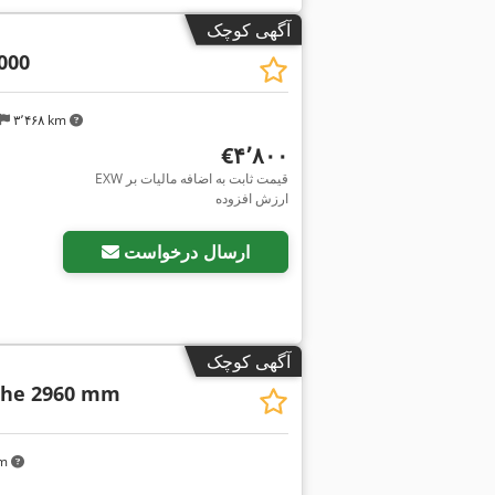
آگهی کوچک
000
۳٬۴۶۸ km
‎€۴٬۸۰۰
EXW قیمت ثابت به اضافه مالیات بر
ارزش افزوده
ارسال درخواست
آگهی کوچک
he 2960 mm
km