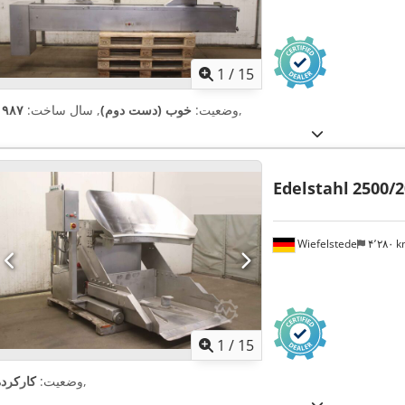
1
/
15
,
وضعیت:
خوب (دست دوم)
, سال ساخت:
۱۹۸۷
Edelstahl
2500/
Wiefelstede
۴٬۲۸۰ 
1
/
15
,
وضعیت:
کارکرده