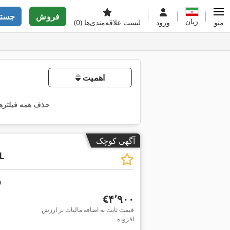
فروش
جستج
زبان
منو
ورود
لیست علاقه‌مندی‌ها
(0)
اهمیت
حذف همه فیلترها
آگهی کوچک
L
‎€۴٬۹۰۰
قیمت ثابت به اضافه مالیات بر ارزش
افزوده