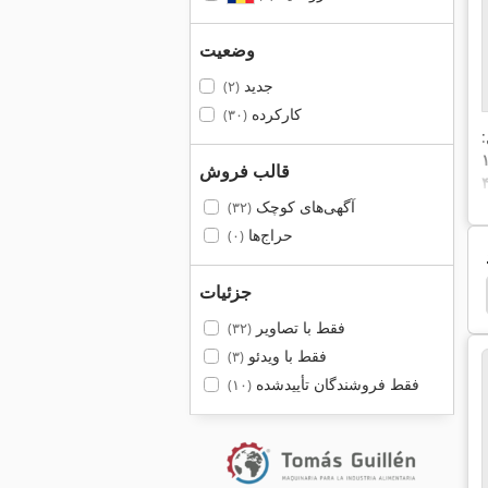
وضعیت
جدید
(۲)
کارکرده
(۳۰)
:
قالب فروش
آگهی‌های کوچک
(۳۲)
حراج‌ها
(۰)
جزئیات
r Champion 3000
Kemper 64100
Kemper 375
فقط با تصاویر
(۳۲)
فقط با ویدئو
(۳)
فقط فروشندگان تأییدشده
(۱۰)