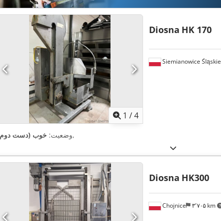
Diosna
HK 170
Siemianowice Śląskie
1
/
4
,
وضعیت:
خوب (دست دوم)
Diosna
HK300
Chojnice
۳٬۷۰۵ km