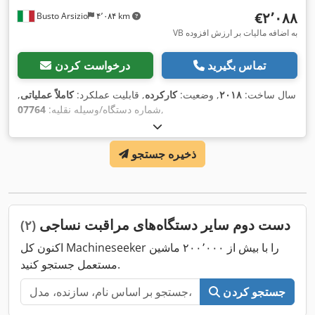
‎€۲٬۰۸۸
Busto Arsizio
۴٬۰۸۴ km
VB به اضافه مالیات بر ارزش افزوده
تماس بگیرید
درخواست کردن
سال ساخت:
۲۰۱۸
, وضعیت:
کارکرده
, قابلیت عملکرد:
کاملاً عملیاتی
,
,
شماره دستگاه/وسیله نقلیه:
07764
ذخیره جستجو
دست دوم سایر دستگاه‌های مراقبت نساجی
(۲)
اکنون کل Machineseeker را با بیش از ۲۰۰٬۰۰۰ ماشین
مستعمل جستجو کنید.
جستجو کردن