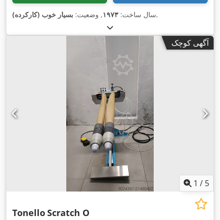
,
سال ساخت:
۱۹۷۳
, وضعیت:
بسیار خوب (کارکرده)
آگهی کوچک
1
/
5
Tonello
Scratch O