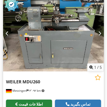
1
/
5
WEILER
MDU260
Metzingen
۴٬۰۹۲ km
تماس بگیرید
اطلاعات قیمت