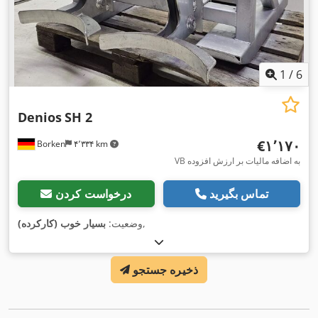
1
/
6
Denios
SH 2
‎€۱٬۱۷۰
Borken
۴٬۳۳۴ km
VB به اضافه مالیات بر ارزش افزوده
تماس بگیرید
درخواست کردن
,
وضعیت:
بسیار خوب (کارکرده)
ذخیره جستجو