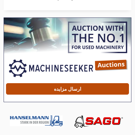
Dsk
Dws 200
German
International 2674
International 434
International 560
Ka 77
ارسال مزایده
Kgs 1670
Meh 5 2 1 8 B
Stock
Tak 18