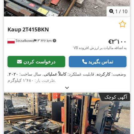
1
/
10
Kaup
2T415BKN
‎€۲٬۱۰۰
Strzałkowo
۳٬۶۲۶ km
VB به اضافه مالیات بر ارزش افزوده
تماس بگیرید
درخواست کردن
وضعیت:
کارکرده
, قابلیت عملکرد:
کاملاً عملیاتی
, سال ساخت:
۲۰۲۰
,
,
ظرفیت بار:
۱٬۶۸۰ کیلوگرم
آگهی کوچک