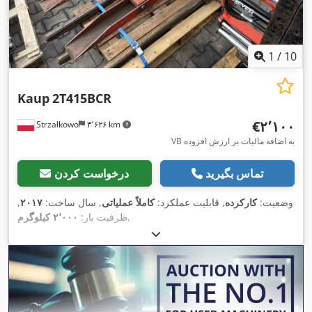
1
/
10
Kaup
2T415BCR
‎€۲٬۱۰۰
Strzałkowo
۳٬۶۲۶ km
VB به اضافه مالیات بر ارزش افزوده
تماس بگیرید
درخواست کردن
وضعیت:
کارکرده
, قابلیت عملکرد:
کاملاً عملیاتی
, سال ساخت:
۲۰۱۷
,
,
ظرفیت بار:
۲٬۰۰۰ کیلوگرم