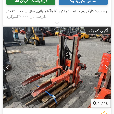
تماس بگیرید
درخواست کردن
وضعیت:
کارکرده
, قابلیت عملکرد:
کاملاً عملیاتی
, سال ساخت:
۲۰۱۹
,
,
ظرفیت بار:
۲٬۰۰۰ کیلوگرم
آگهی کوچک
1
/
10