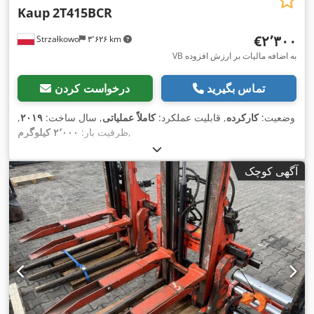
Kaup
2T415BCR
‎€۲٬۳۰۰
Strzałkowo
۳٬۶۲۶ km
VB به اضافه مالیات بر ارزش افزوده
تماس بگیرید
درخواست کردن
وضعیت:
کارکرده
, قابلیت عملکرد:
کاملاً عملیاتی
, سال ساخت:
۲۰۱۹
,
,
ظرفیت بار:
۲٬۰۰۰ کیلوگرم
آگهی کوچک