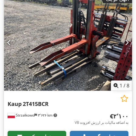
1
/
8
Kaup
2T415BCR
‎€۲٬۱۰۰
Strzałkowo
۳٬۶۲۶ km
VB به اضافه مالیات بر ارزش افزوده