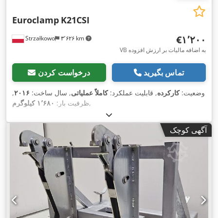
Euroclamp
K21CSI
‎€۱٬۲۰۰
Strzałkowo
۳٬۶۲۶ km
VB به اضافه مالیات بر ارزش افزوده
تماس بگیرید
درخواست کردن
وضعیت:
کارکرده
, قابلیت عملکرد:
کاملاً عملیاتی
, سال ساخت:
۲۰۱۶
,
,
ظرفیت بار:
۱٬۶۸۰ کیلوگرم
آگهی کوچک