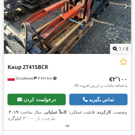
1
/
8
Kaup
2T415BCR
‎€۲٬۱۰۰
Strzałkowo
۳٬۶۲۶ km
VB به اضافه مالیات بر ارزش افزوده
تماس بگیرید
درخواست کردن
وضعیت:
کارکرده
, قابلیت عملکرد:
کاملاً عملیاتی
, سال ساخت:
۲۰۱۹
,
,
ظرفیت بار:
۲٬۰۰۰ کیلوگرم