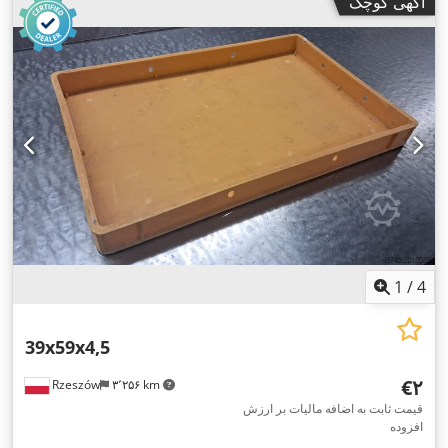
آگهی کوچک
1
/
4
39x59x4,5
‎€۲
Rzeszów
۳٬۲۵۶ km
قیمت ثابت به اضافه مالیات بر ارزش
افزوده