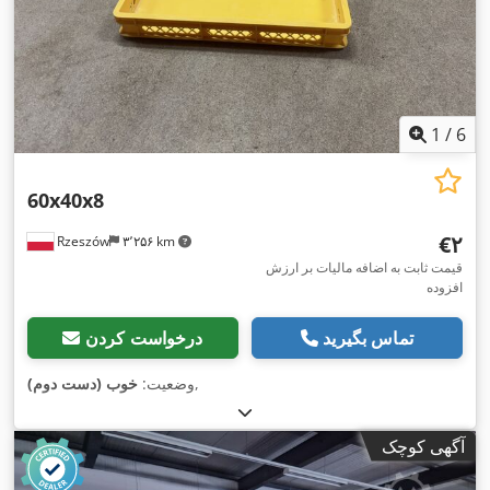
1
/
6
60x40x8
‎€۲
Rzeszów
۳٬۲۵۶ km
قیمت ثابت به اضافه مالیات بر ارزش
افزوده
تماس بگیرید
درخواست کردن
,
وضعیت:
خوب (دست دوم)
آگهی کوچک