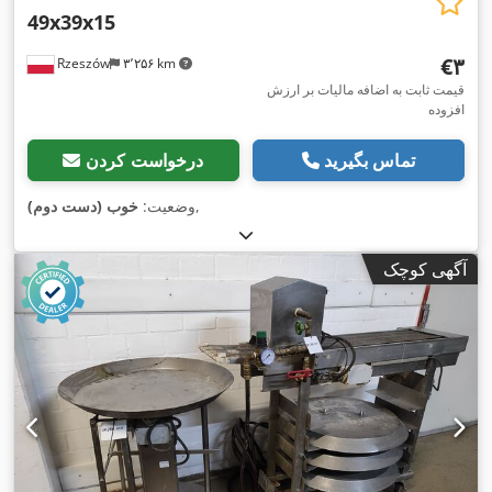
49x39x15
‎€۳
Rzeszów
۳٬۲۵۶ km
قیمت ثابت به اضافه مالیات بر ارزش
افزوده
تماس بگیرید
درخواست کردن
,
وضعیت:
خوب (دست دوم)
آگهی کوچک