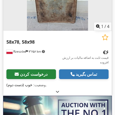
1
/
4
58x78, 58x98
‎€۶
Rzeszów
۳٬۲۵۶ km
قیمت ثابت به اضافه مالیات بر ارزش
افزوده
تماس بگیرید
درخواست کردن
,
وضعیت:
خوب (دست دوم)