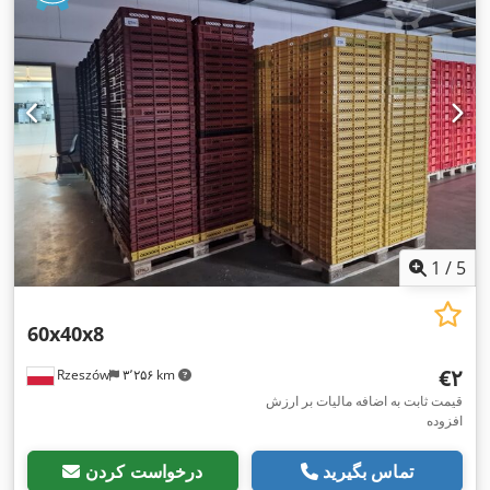
1
/
5
60x40x8
‎€۲
Rzeszów
۳٬۲۵۶ km
قیمت ثابت به اضافه مالیات بر ارزش
افزوده
تماس بگیرید
درخواست کردن