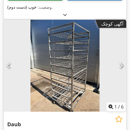
,
وضعیت:
خوب (دست دوم)
آگهی کوچک
1
/
6
Daub