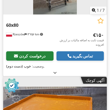
1
/
7
60x80
‎€۱۵۰
Rzeszów
۳٬۲۵۶ km
قیمت ثابت به اضافه مالیات بر ارزش
افزوده
تماس بگیرید
درخواست کردن
,
وضعیت:
خوب (دست دوم)
آگهی کوچک