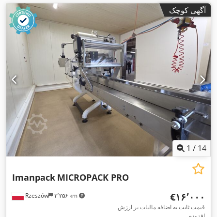
آگهی کوچک
1
/
14
Imanpack
MICROPACK PRO
‎€۱۶٬۰۰۰
Rzeszów
۳٬۲۵۶ km
قیمت ثابت به اضافه مالیات بر ارزش
افزوده