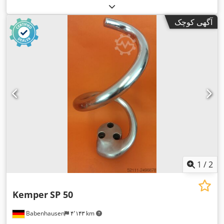
آگهی کوچک
1
/
2
Kemper
SP 50
Babenhausen
۴٬۱۴۳ km