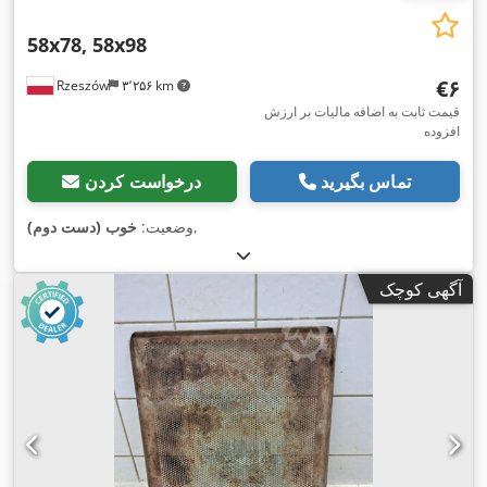
58x78, 58x98
‎€۶
Rzeszów
۳٬۲۵۶ km
قیمت ثابت به اضافه مالیات بر ارزش
افزوده
تماس بگیرید
درخواست کردن
,
وضعیت:
خوب (دست دوم)
آگهی کوچک