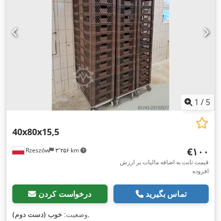
1
/
5
40x80x15,5
‎€۱۰۰
Rzeszów
۳٬۲۵۶ km
قیمت ثابت به اضافه مالیات بر ارزش
افزوده
تماس بگیرید
درخواست کردن
,
وضعیت:
خوب (دست دوم)