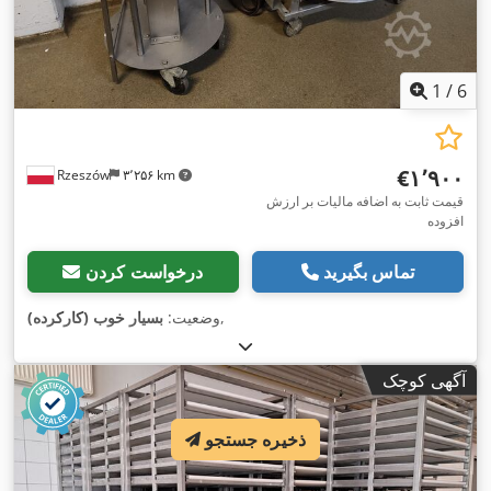
1
/
6
‎€۱٬۹۰۰
Rzeszów
۳٬۲۵۶ km
قیمت ثابت به اضافه مالیات بر ارزش
افزوده
تماس بگیرید
درخواست کردن
,
وضعیت:
بسیار خوب (کارکرده)
آگهی کوچک
ذخیره جستجو