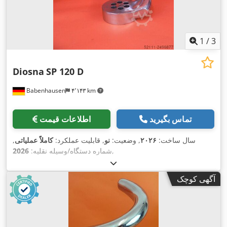
1
/
3
Diosna
SP 120 D
Babenhausen
۴٬۱۴۳ km
تماس بگیرید
اطلاعات قیمت
سال ساخت:
۲۰۲۶
, وضعیت:
نو
, قابلیت عملکرد:
کاملاً عملیاتی
,
,
شماره دستگاه/وسیله نقلیه:
2026
آگهی کوچک