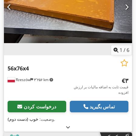
1
/
6
56x76x4
‎€۳
Rzeszów
۳٬۲۵۶ km
قیمت ثابت به اضافه مالیات بر ارزش
افزوده
تماس بگیرید
درخواست کردن
,
وضعیت:
خوب (دست دوم)