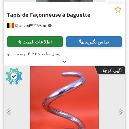
Tapis de Façonneuse
à baguette
Charleroi
۴٬۴۶۸ km
تماس بگیرید
اطلاعات قیمت
,
سال ساخت:
۲۰۲۶
, وضعیت:
نو
آگهی کوچک