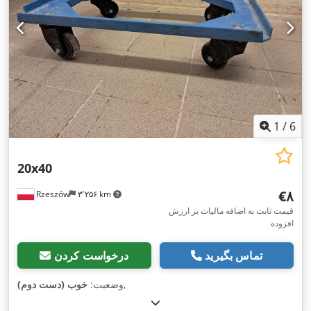
1
/
6
20x40
‎€۸
Rzeszów
۳٬۲۵۶ km
قیمت ثابت به اضافه مالیات بر ارزش
افزوده
تماس بگیرید
درخواست کردن
,
وضعیت:
خوب (دست دوم)