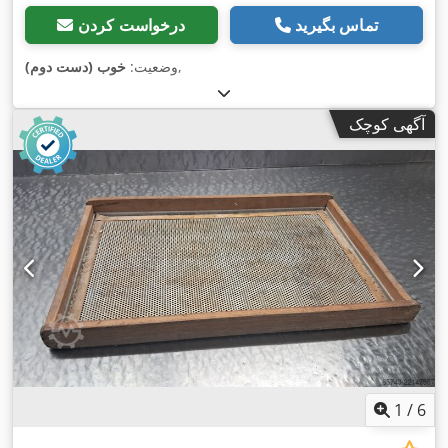
تماس بگیرید
درخواست کردن
,
وضعیت:
خوب (دست دوم)
آگهی کوچک
1
/
6