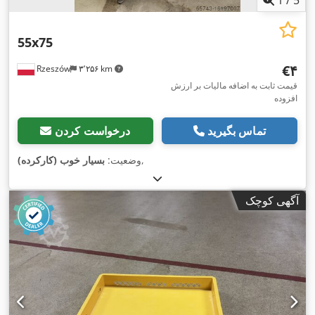
1
/
5
55x75
‎€۴
Rzeszów
۳٬۲۵۶ km
قیمت ثابت به اضافه مالیات بر ارزش
افزوده
تماس بگیرید
درخواست کردن
,
وضعیت:
بسیار خوب (کارکرده)
آگهی کوچک