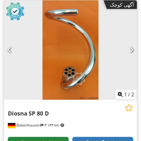
آگهی کوچک
1
/
2
Diosna
SP 80 D
Babenhausen
۴٬۱۴۳ km