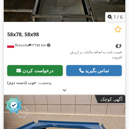
1
/
6
58x78, 58x98
‎€۶
Rzeszów
۳٬۲۵۶ km
قیمت ثابت به اضافه مالیات بر ارزش
افزوده
تماس بگیرید
درخواست کردن
,
وضعیت:
خوب (دست دوم)
آگهی کوچک