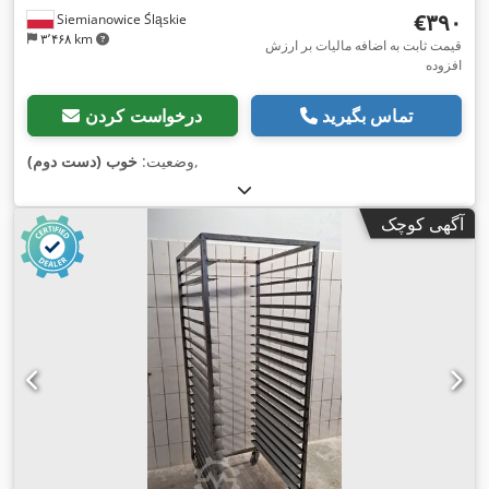
‎€۳۹۰
Siemianowice Śląskie
۳٬۴۶۸ km
قیمت ثابت به اضافه مالیات بر ارزش
افزوده
تماس بگیرید
درخواست کردن
,
وضعیت:
خوب (دست دوم)
آگهی کوچک