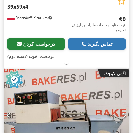
39x59x4
‎€۵
Rzeszów
۳٬۲۵۶ km
قیمت ثابت به اضافه مالیات بر ارزش
افزوده
تماس بگیرید
درخواست کردن
,
وضعیت:
خوب (دست دوم)
آگهی کوچک