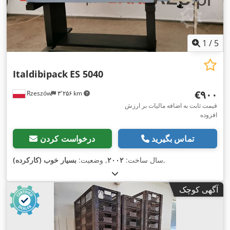
1
/
5
Italdibipack
ES 5040
‎€۹۰۰
Rzeszów
۳٬۲۵۶ km
قیمت ثابت به اضافه مالیات بر ارزش
افزوده
تماس بگیرید
درخواست کردن
,
سال ساخت:
۲۰۰۲
, وضعیت:
بسیار خوب (کارکرده)
آگهی کوچک