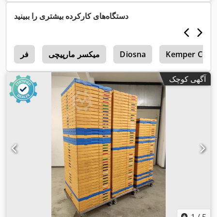
دستگاه‌های کارکرده بیشتری را ببینید
Kemper Corns
Diosna
میکسر مارپیچی
فر
r
آگهی کوچک