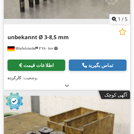
1
/
5
unbekannt
Ø 3-8,5 mm
Wiefelstede
۴٬۲۸۰ km
تماس بگیرید
اطلاعات قیمت
,
وضعیت:
کارکرده
آگهی کوچک