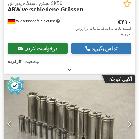
بستن دستگاه پذیرش SK50
ABW
verschiedene Grössen
‎€۲۱۰
Wiefelstede
۴٬۲۷۹ km
قیمت ثابت به اضافه مالیات بر ارزش
افزوده
تماس بگیرید
درخواست کردن
,
وضعیت:
کارکرده
آگهی کوچک