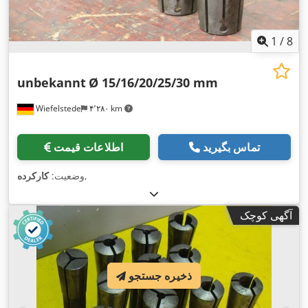
1
/
8
unbekannt
Ø 15/16/20/25/30 mm
Wiefelstede
۴٬۲۸۰ km
تماس بگیرید
اطلاعات قیمت
,
وضعیت:
کارکرده
آگهی کوچک
ذخیره جستجو