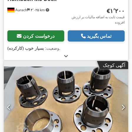
‎€۱٬۲۰۰
Aurach
۴٬۰۲۵ km
قیمت ثابت به اضافه مالیات بر ارزش
افزوده
تماس بگیرید
درخواست کردن
,
وضعیت:
بسیار خوب (کارکرده)
آگهی کوچک