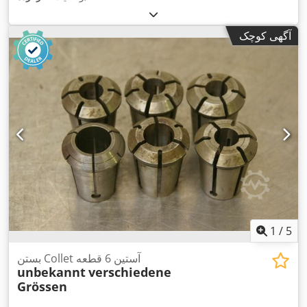
آگهی کوچک
1
/
5
بستن Collet آستین 6 قطعه
unbekannt
verschiedene
Grössen