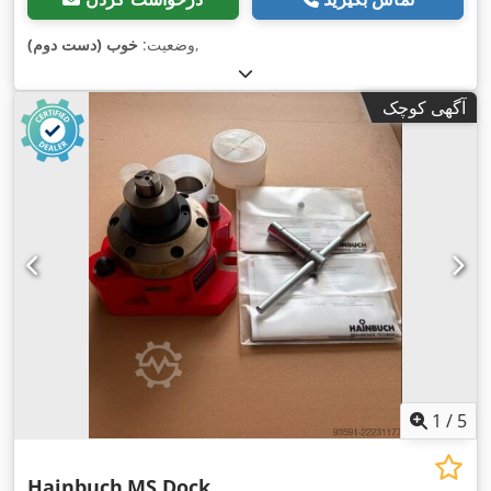
,
وضعیت:
خوب (دست دوم)
آگهی کوچک
1
/
5
Hainbuch
MS Dock