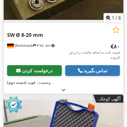
1
/
8
SW
Ø 8-20 mm
‎€۸۰
Wiefelstede
۴٬۲۸۰ km
قیمت ثابت به اضافه مالیات بر ارزش
افزوده
تماس بگیرید
درخواست کردن
,
وضعیت:
خوب (دست دوم)
آگهی کوچک