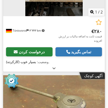
1
/
2
‎€۲۸۰
Tönisvorst
۴٬۳۴۳ km
قیمت ثابت به اضافه مالیات بر ارزش
افزوده
تماس بگیرید
درخواست کردن
,
وضعیت:
بسیار خوب (کارکرده)
آگهی کوچک