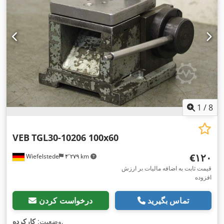
1
/
8
VEB
TGL30-10206 100x60
‎€۱۲۰
Wiefelstede
۴٬۲۷۹ km
قیمت ثابت به اضافه مالیات بر ارزش
افزوده
تماس بگیرید
درخواست کردن
,
وضعیت:
کارکرده