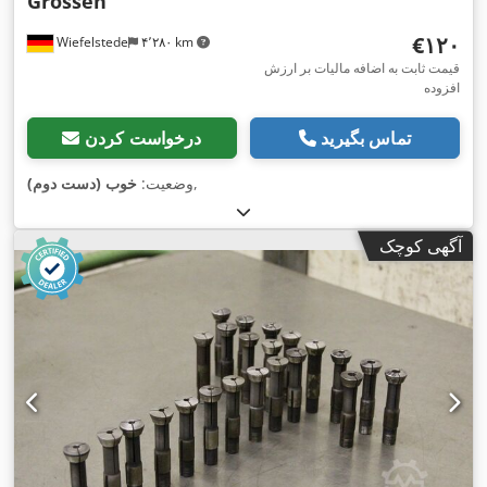
Grössen
‎€۱۲۰
Wiefelstede
۴٬۲۸۰ km
قیمت ثابت به اضافه مالیات بر ارزش
افزوده
تماس بگیرید
درخواست کردن
,
وضعیت:
خوب (دست دوم)
آگهی کوچک