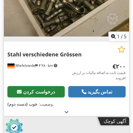
1
/
5
Stahl
verschiedene Grössen
‎€۲۰۰
Wiefelstede
۴٬۲۸۰ km
قیمت ثابت به اضافه مالیات بر ارزش
افزوده
تماس بگیرید
درخواست کردن
,
وضعیت:
خوب (دست دوم)
آگهی کوچک