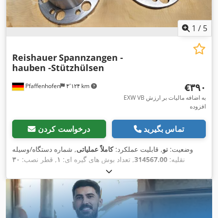
1
/
5
Reishauer
Spannzangen -
hauben -Stützhülsen
‎€۳۹۰
Pfaffenhofen
۴٬۱۲۴ km
EXW VB به اضافه مالیات بر ارزش
افزوده
تماس بگیرید
درخواست کردن
وضعیت:
نو
, قابلیت عملکرد:
کاملاً عملیاتی
, شماره دستگاه/وسیله
نقلیه:
314567.00
, تعداد بوش های گیره ای:
۱
, قطر نصب:
۳۰
,
میلی‌متر
, دامنه گیره:
۳۰ میلی‌متر