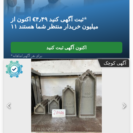
*
اکنون از ‎€۴٫۴۹ ثبت آگهی کنید
۱۱ میلیون خریدار
منتظر شما هستند
اکنون آگهی ثبت کنید
*برای هر آگهی/ماهانه
آگهی کوچک