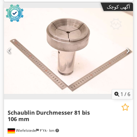
آگهی کوچک
1
/
6
Schaublin
Durchmesser 81 bis
106 mm
Wiefelstede
۴٬۲۸۰ km