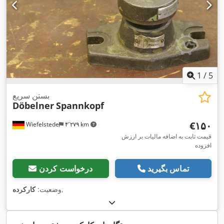
1
/
5
بستن سریع
Döbelner
Spannkopf
‎€۱۵۰
Wiefelstede
۴٬۲۷۹ km
قیمت ثابت به اضافه مالیات بر ارزش
افزوده
تماس بگیرید
درخواست کردن
,
وضعیت:
کارکرده