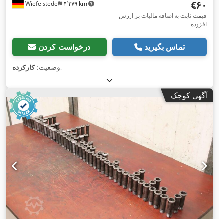
‎€۶۰
Wiefelstede
۴٬۲۷۹ km
قیمت ثابت به اضافه مالیات بر ارزش
افزوده
تماس بگیرید
درخواست کردن
,
وضعیت:
کارکرده
آگهی کوچک