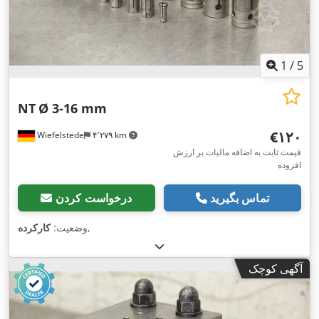
1
/
5
NT
Ø 3-16 mm
‎€۱۲۰
Wiefelstede
۴٬۲۷۹ km
قیمت ثابت به اضافه مالیات بر ارزش
افزوده
تماس بگیرید
درخواست کردن
,
وضعیت:
کارکرده
آگهی کوچک