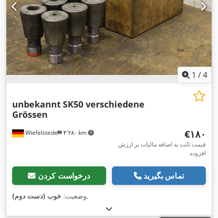
1
/
4
unbekannt
SK50 verschiedene
Grössen
‎€۱۸۰
Wiefelstede
۴٬۲۸۰ km
قیمت ثابت به اضافه مالیات بر ارزش
افزوده
تماس بگیرید
درخواست کردن
,
وضعیت:
خوب (دست دوم)