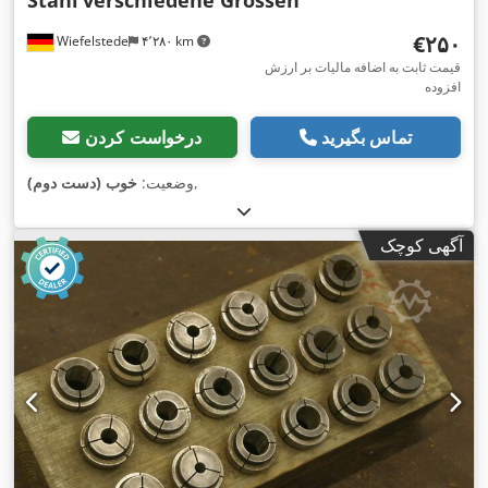
Stahl
verschiedene Grössen
‎€۲۵۰
Wiefelstede
۴٬۲۸۰ km
قیمت ثابت به اضافه مالیات بر ارزش
افزوده
تماس بگیرید
درخواست کردن
,
وضعیت:
خوب (دست دوم)
آگهی کوچک