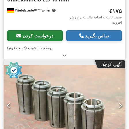
‎€۱۷۵
Wiefelstede
۴٬۲۸۰ km
قیمت ثابت به اضافه مالیات بر ارزش
افزوده
تماس بگیرید
درخواست کردن
,
وضعیت:
خوب (دست دوم)
آگهی کوچک