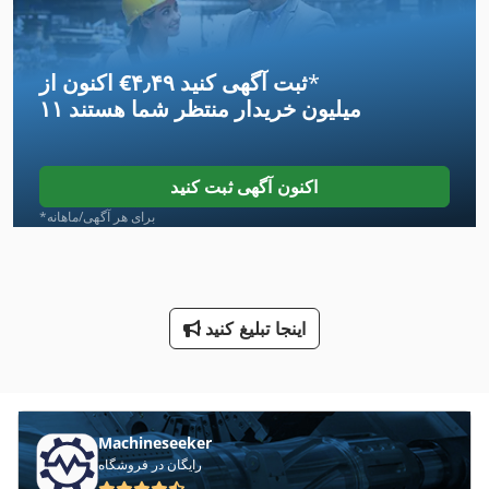
International 1586
*
اکنون از ‎€۴٫۴۹ ثبت آگهی کنید
International 1700
۱۱ میلیون خریدار
منتظر شما هستند
International 1754
International 2674
اکنون آگهی ثبت کنید
International 433
*برای هر آگهی/ماهانه
International 434
International 510
اینجا تبلیغ کنید
International 560
International 574
International 584
Machineseeker
رایگان در فروشگاه
International 633