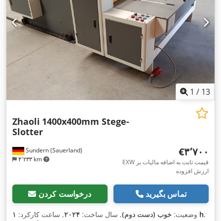
1
/
13
Zhaoli
1400x400mm Stege-
Slotter
‎€۳٬۷۰۰
Sundern (Sauerland)
۴٬۲۳۳ km
EXW قیمت ثابت به اضافه مالیات بر
ارزش افزوده
تماس بگیرید
درخواست کردن
,
۱ h
وضعیت:
خوب (دست دوم)
, سال ساخت:
۲۰۲۴
, ساعت کارکرد: