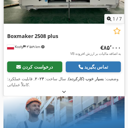
1
/
7
Boxmaker
2508 plus
‎€۸۵٬۰۰۰
Kozły
۳٬۵۸۹ km
VB به اضافه مالیات بر ارزش افزوده
تماس بگیرید
درخواست کردن
وضعیت:
بسیار خوب (کارکرده)
, سال ساخت:
۲۰۲۳
, قابلیت عملکرد:
,
کاملاً عملیاتی