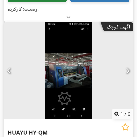
,
وضعیت:
کارکرده
آگهی کوچک
1
/
6
HUAYU
HY-QM