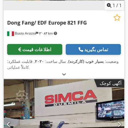
1
/
1
Dong Fang/ EDF Europe
821 FFG
Busto Arsizio
۴٬۰۸۳ km
تماس بگیرید
اطلاعات قیمت
وضعیت:
بسیار خوب (کارکرده)
, سال ساخت:
۲۰۲۰
, قابلیت عملکرد:
,
کاملاً عملیاتی
آگهی کوچک