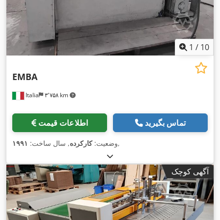
1
/
10
EMBA
Italia
۳٬۷۵۸ km
تماس بگیرید
اطلاعات قیمت
,
وضعیت:
کارکرده
, سال ساخت:
۱۹۹۱
آگهی کوچک