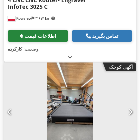
InfoTec 3025 C
Kowalew
۳٬۶۱۴ km
تماس بگیرید
اطلاعات قیمت
,
وضعیت:
کارکرده
آگهی کوچک