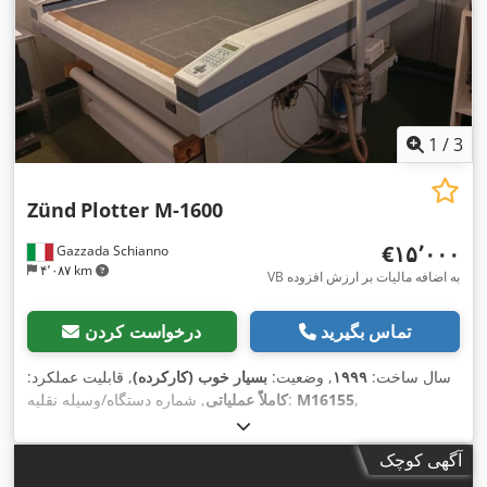
1
/
3
Zünd
Plotter M-1600
‎€۱۵٬۰۰۰
Gazzada Schianno
۴٬۰۸۷ km
VB به اضافه مالیات بر ارزش افزوده
تماس بگیرید
درخواست کردن
سال ساخت:
۱۹۹۹
, وضعیت:
بسیار خوب (کارکرده)
, قابلیت عملکرد:
,
M16155
, شماره دستگاه/وسیله نقلیه:
کاملاً عملیاتی
آگهی کوچک