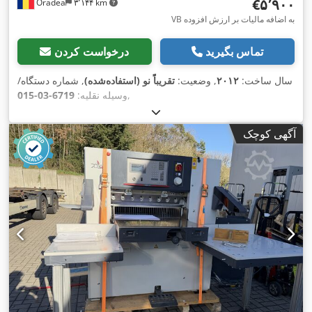
‎€۵٬۹۰۰
Oradea
۳٬۱۴۴ km
VB به اضافه مالیات بر ارزش افزوده
تماس بگیرید
درخواست کردن
سال ساخت:
۲۰۱۲
, وضعیت:
تقریباً نو (استفاده‌شده)
, شماره دستگاه/
,
وسیله نقلیه:
6719-03-015
آگهی کوچک