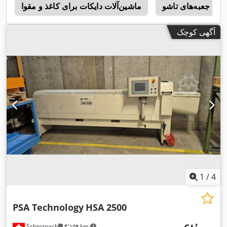
ندن جعبه‌های تاشو
ماشین‌آلات دایکات برای کاغذ و مقوا
m
آگهی کوچک
1
/
4
PSA Technology
HSA 2500
Schinznach
۴٬۱۵۹ km