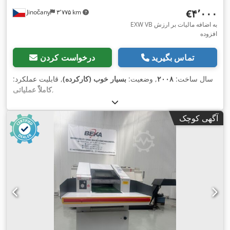
‎€۴٬۰۰۰
Jinočany
۳٬۷۷۵ km
EXW VB به اضافه مالیات بر ارزش
افزوده
تماس بگیرید
درخواست کردن
سال ساخت:
۲۰۰۸
, وضعیت:
بسیار خوب (کارکرده)
, قابلیت عملکرد:
,
کاملاً عملیاتی
آگهی کوچک