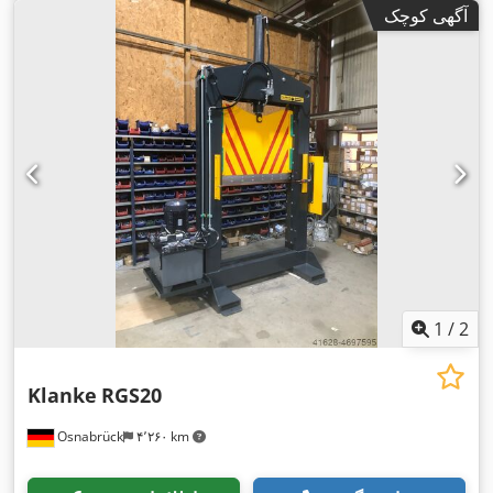
آگهی کوچک
1
/
2
Klanke
RGS20
Osnabrück
۴٬۲۶۰ km