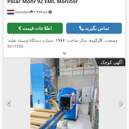
Polar Mohr
92 EMC Monitor
Zaandam
۴٬۴۷۹ km
تماس بگیرید
اطلاعات قیمت
وضعیت:
کارکرده
, سال ساخت:
۱۹۸۶
, شماره دستگاه/وسیله نقلیه:
5611595
,
آگهی کوچک