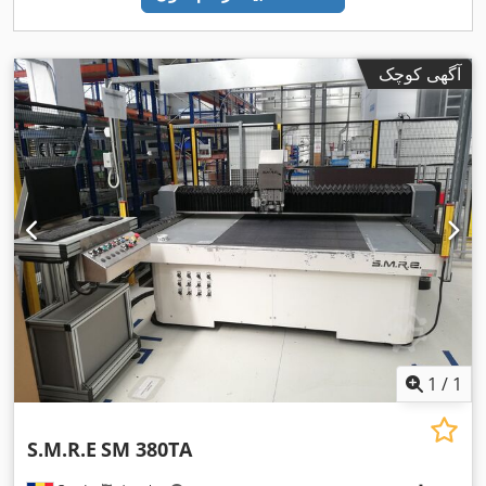
آگهی کوچک
1
/
1
S.M.R.E
SM 380TA