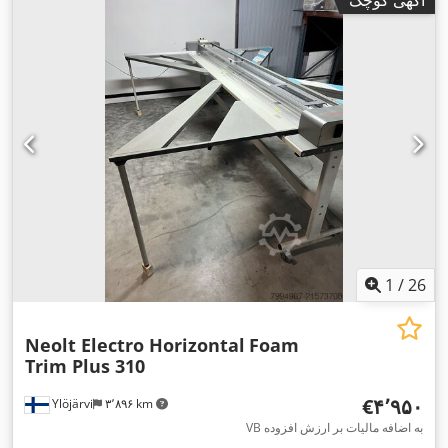
1
/
26
Neolt Electro Horizontal
Foam
Trim Plus 310
‎€۴٬۹۵۰
Ylöjärvi
۳٬۸۹۶ km
VB به اضافه مالیات بر ارزش افزوده