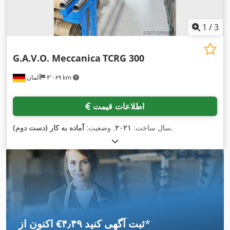
1
/
3
G.A.V.O. Meccanica
TCRG 300
۴٬۰۶۹ km
آلمان
اطلاعات قیمت
,
سال ساخت:
۲۰۲۱
, وضعیت:
آماده به کار (دست دوم)
*
اکنون از ‎€۴٫۴۹ ثبت آگهی کنید