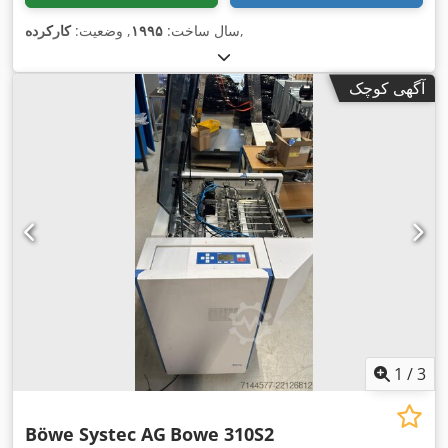
,
سال ساخت:
۱۹۹۵
, وضعیت:
کارکرده
آگهی کوچک
1
/
3
Böwe Systec AG
Bowe 310S2