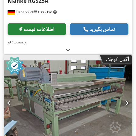
Klanke
RGS25A
Osnabrück
۴٬۲۶۰ km
تماس بگیرید
اطلاعات قیمت
,
وضعیت:
نو
آگهی کوچک