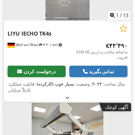
1
/
13
LIYU IECHO
TK4s
‎€۴۴٬۴۹۰
Weil am Rhein
۴٬۲۰۱ km
EXW VB به اضافه مالیات بر ارزش
افزوده
تماس بگیرید
درخواست کردن
سال ساخت:
۲۰۲۲
, وضعیت:
بسیار خوب (کارکرده)
, قابلیت عملکرد:
,
کاملاً عملیاتی
آگهی کوچک