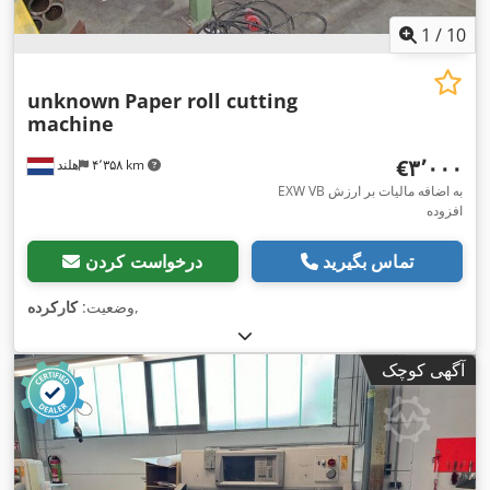
1
/
10
unknown
Paper roll cutting
machine
‎€۳٬۰۰۰
۴٬۳۵۸ km
هلند
EXW VB به اضافه مالیات بر ارزش
افزوده
تماس بگیرید
درخواست کردن
,
وضعیت:
کارکرده
آگهی کوچک