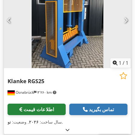
1
/
1
Klanke
RGS25
Osnabrück
۴٬۲۶۰ km
تماس بگیرید
اطلاعات قیمت
,
سال ساخت:
۲۰۲۶
, وضعیت:
نو