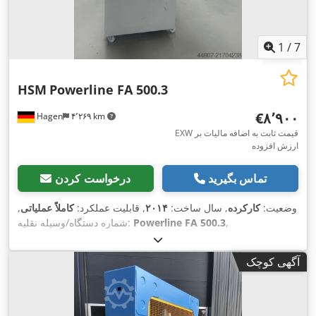
1
/
7
HSM
Powerline FA 500.3
‎€۸٬۹۰۰
Hagen
۴٬۲۶۹ km
EXW قیمت ثابت به اضافه مالیات بر
ارزش افزوده
تماس بگیرید
درخواست کردن
وضعیت:
کارکرده
, سال ساخت:
۲۰۱۴
, قابلیت عملکرد:
کاملاً عملیاتی
,
,
Powerline FA 500.3
شماره دستگاه/وسیله نقلیه:
آگهی کوچک