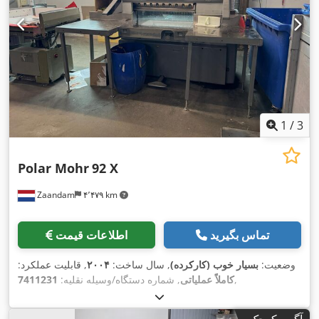
1
/
3
Polar Mohr
92 X
Zaandam
۴٬۴۷۹ km
تماس بگیرید
اطلاعات قیمت
وضعیت:
بسیار خوب (کارکرده)
, سال ساخت:
۲۰۰۴
, قابلیت عملکرد:
,
کاملاً عملیاتی
, شماره دستگاه/وسیله نقلیه:
7411231
آگهی کوچک