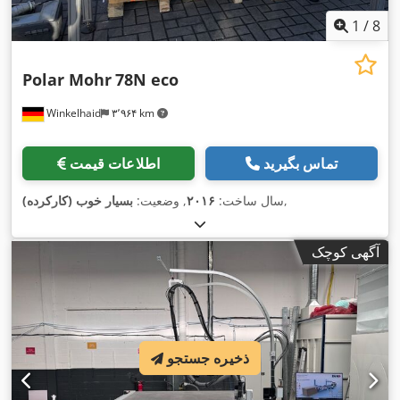
1
/
8
Polar Mohr
78N eco
Winkelhaid
۳٬۹۶۴ km
تماس بگیرید
اطلاعات قیمت
,
سال ساخت:
۲۰۱۶
, وضعیت:
بسیار خوب (کارکرده)
آگهی کوچک
ذخیره جستجو