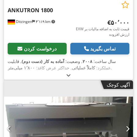
ANKUTRON
1800
‎€۵۰٬۰۰۰
Ditzingen
۴٬۱۱۹ km
EXW قیمت ثابت به اضافه مالیات بر
ارزش افزوده
تماس بگیرید
درخواست کردن
سال ساخت:
۲۰۰۸
, وضعیت:
آماده به کار (دست دوم)
, قابلیت
,
عملکرد:
کاملاً عملیاتی
, حداکثر عرض کاغذ:
۱٬۸۰۰ میلی‌متر
آگهی کوچک