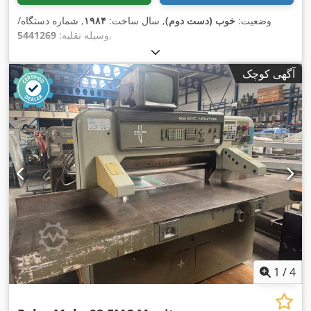
وضعیت:
خوب (دست دوم)
, سال ساخت:
۱۹۸۴
, شماره دستگاه/
,
وسیله نقلیه:
5441269
آگهی کوچک
1
/
4