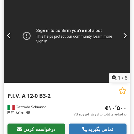
1
/
8
P.I.V.
A 12-0 B3-2
‎€۱۰٬۵۰۰
Gazzada Schianno
۴٬۰۸۷ km
VB به اضافه مالیات بر ارزش افزوده
تماس بگیرید
درخواست کردن