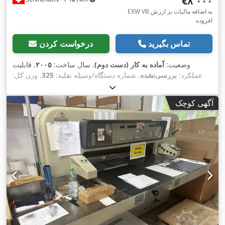
‎€۸٬۰۰۰
EXW VB به اضافه مالیات بر ارزش
افزوده
تماس بگیرید
درخواست کردن
وضعیت:
آماده به کار (دست دوم)
, سال ساخت:
۲۰۰۵
, قابلیت
عملکرد:
بررسی‌نشده
, شماره دستگاه/وسیله نقلیه:
325
, وزن کل:
,
۳۵۰ کیلوگرم
, نوع سوخت:
برقی
, رنگ:
سفید
آگهی کوچک