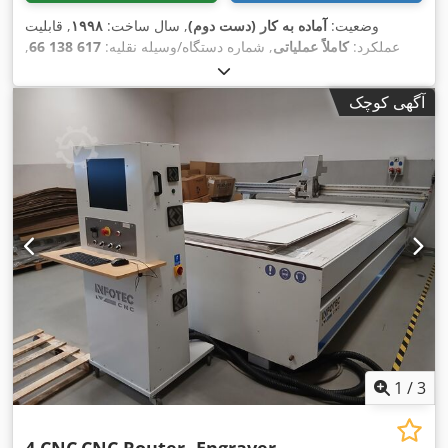
وضعیت:
آماده به کار (دست دوم)
, سال ساخت:
۱۹۹۸
, قابلیت
عملکرد:
کاملاً عملیاتی
, شماره دستگاه/وسیله نقلیه:
617 138 66
,
, نوع جریان ورودی:
سه فاز
, طول کل:
۵٬۰۰۰
۳۸۰ V
ولتاژ ورودی:
,
میلی‌متر
, عرض کل:
۳٬۱۰۰ میلی‌متر
, ارتفاع کل:
۲٬۰۰۰ میلی‌متر
آگهی کوچک
1
/
3
4 CNC
CNC Router- Engraver