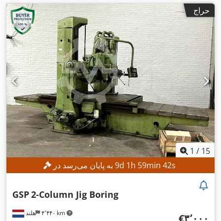
حراج
1
/
15
s
40
min
59
h
1
d
9
به پایان می‌رسد در
GSP
2-Column Jig Boring
۴٬۴۴۰ km
هلند
‎€۳٬۰۰۰