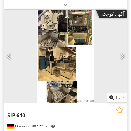
آگهی کوچک
1
/
2
SIP
640
Düsseldorf
۴٬۳۲۱ km