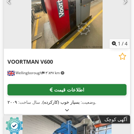
1
/
4
VOORTMAN
V600
Wellingborough
۴٬۸۴۷ km
اطلاعات قیمت
,
وضعیت:
بسیار خوب (کارکرده)
, سال ساخت:
۲۰۰۹
آگهی کوچک