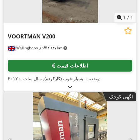
1
/
1
VOORTMAN
V200
Wellingborough
۴٬۸۴۷ km
اطلاعات قیمت
,
وضعیت:
بسیار خوب (کارکرده)
, سال ساخت:
۲۰۱۲
آگهی کوچک