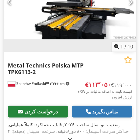
1
/
10
Metal Technics Polska
MTP
TPX6113-2
‎€۱۱۳٬۰۵۰
Sokołów Podlaski
۳٬۳۶۴ km
‎€۱۱۹٬۰۰۰
EXW قیمت ثابت به اضافه مالیات بر
ارزش افزوده
تماس بگیرید
درخواست کردن
وضعیت:
نو
, سال ساخت:
۲۰۲۶
, قابلیت عملکرد:
کاملاً عملیاتی
,
حداکثر سرعت اسپیندل:
۸۰۰ دور/دقیقه
, سرعت اسپیندل (دقیقه):
۴
دور/دقیقه
, طول میز:
۱٬۸۰۰ میلی‌متر
, عرض میز:
۱٬۶۰۰ میلی‌متر
,