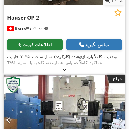
1
/
12
Hauser
OP-2
Bienne
۴٬۲۲۰ km
تماس بگیرید
اطلاعات قیمت
وضعیت:
کاملاً بازسازی‌شده (کارکرده)
, سال ساخت:
۲۰۲۵
, قابلیت
,
عملکرد:
کاملاً عملیاتی
, شماره دستگاه/وسیله نقلیه:
7/61
حراج