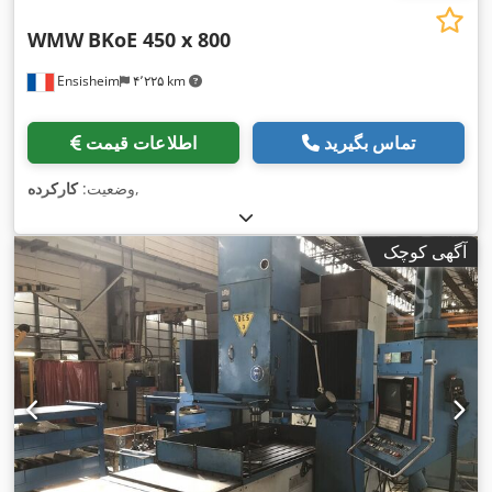
WMW
BKoE 450 x 800
Ensisheim
۴٬۲۲۵ km
تماس بگیرید
اطلاعات قیمت
,
وضعیت:
کارکرده
آگهی کوچک