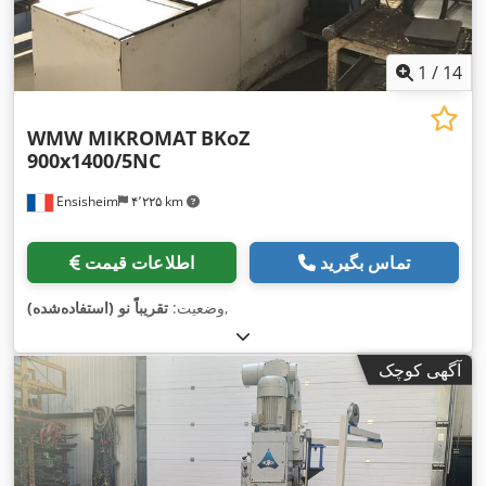
1
/
14
WMW MIKROMAT
BKoZ
900x1400/5NC
Ensisheim
۴٬۲۲۵ km
تماس بگیرید
اطلاعات قیمت
,
وضعیت:
تقریباً نو (استفاده‌شده)
آگهی کوچک