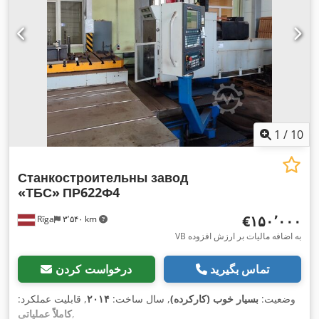
1
/
10
Станкостроительны завод
«ТБС»
ПР622Ф4
‎€۱۵۰٬۰۰۰
Rīga
۳٬۵۴۰ km
VB به اضافه مالیات بر ارزش افزوده
تماس بگیرید
درخواست کردن
وضعیت:
بسیار خوب (کارکرده)
, سال ساخت:
۲۰۱۴
, قابلیت عملکرد:
,
کاملاً عملیاتی