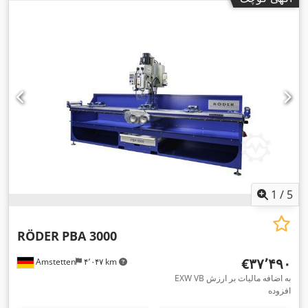
1
/
5
RÖDER
PBA 3000
‎€۳۷٬۴۹۰
Amstetten
۴٬۰۴۷ km
EXW VB به اضافه مالیات بر ارزش
افزوده