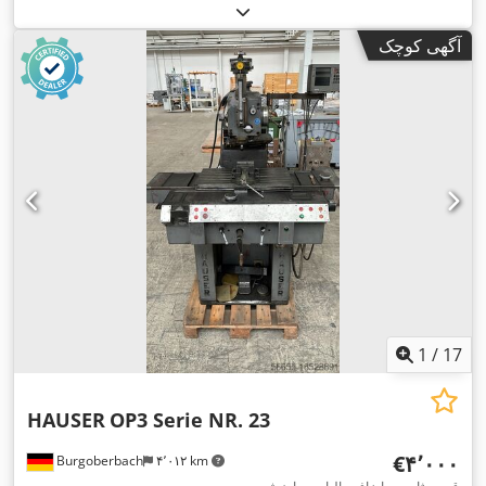
آگهی کوچک
1
/
17
HAUSER
OP3 Serie NR. 23
‎€۴٬۰۰۰
Burgoberbach
۴٬۰۱۲ km