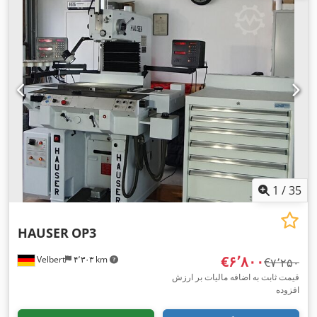
1
/
35
HAUSER
OP3
‎€۶٬۸۰۰
Velbert
۴٬۳۰۳ km
‎€۷٬۲۵۰
قیمت ثابت به اضافه مالیات بر ارزش
افزوده