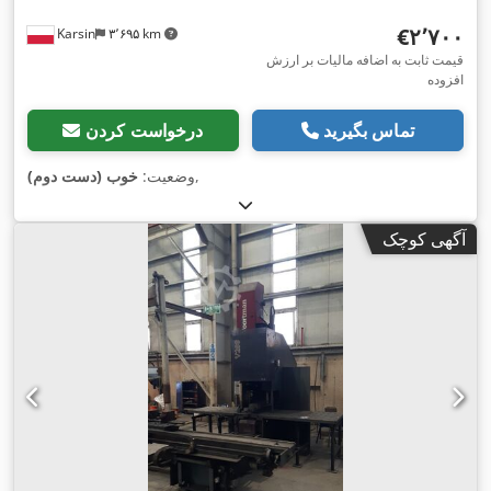
‎€۲٬۷۰۰
Karsin
۳٬۶۹۵ km
قیمت ثابت به اضافه مالیات بر ارزش
افزوده
تماس بگیرید
درخواست کردن
,
وضعیت:
خوب (دست دوم)
آگهی کوچک