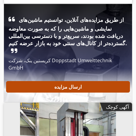
ظرفیت بار میز:
۱۰٬۰۰۰ کیلوگرم
, ارتفاع کل:
۳٬۸۰۰ میلی‌متر
, طول
کل:
۷٬۰۳۰ میلی‌متر
, عرض کل:
۴٬۶۶۵ میلی‌متر
, قطر محور چرخان:
,
۱۳۰ میلی‌متر
, توان موتور اسپیندل:
۱۵٬۰۰۰ وات
از طریق مزایده‌های آنلاین، توانستیم ماشین‌های
نمایشی و ماشین‌هایی را که به صورت معاوضه
دریافت شده بودند، سریع‌تر و با دسترسی بین‌المللی
گسترده‌تر از کانال‌های سنتی خود به بازار عرضه کنیم.
کریستین ینک، شرکت Doppstadt Umwelttechnik
GmbH
ارسال مزایده
آگهی کوچک