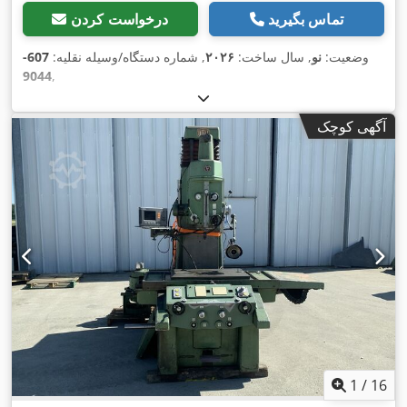
تماس بگیرید
درخواست کردن
وضعیت:
نو
, سال ساخت:
۲۰۲۶
, شماره دستگاه/وسیله نقلیه:
607-
9044
,
آگهی کوچک
1
/
16