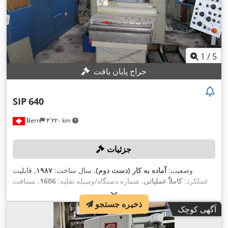
1
/
5
حراج پایان یافت
SIP
640
Bern
۴٬۲۲۰ km
جزئیات
وضعیت:
آماده به کار (دست دوم)
, سال ساخت:
۱۹۸۷
, قابلیت
عملکرد:
کاملاً عملیاتی
, شماره دستگاه/وسیله نقلیه:
1606
, مسافت
۷۰۰
, مسافت حرکت محور Y:
۱٬۰۰۰ میلی‌متر
جابجایی محور X:
GE
, مدل کنترلر:
۷۸۰ میلی‌متر
, مسافت حرکت محور Z:
میلی‌متر
ذخیره جستجو
آگهی کوچک
,
, عمق حفاری:
۶۰ میلی‌متر
FANUC 11