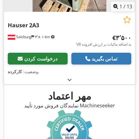
1
/
13
Hauser
2A3
‎€۳٬۵۰۰
Salzburg
۳٬۸۰۱ km
VB به اضافه مالیات بر ارزش افزوده
تماس بگیرید
درخواست کردن
,
وضعیت:
کارکرده
مهر اعتماد
نمایندگان فروش مورد تأیید Machineseeker