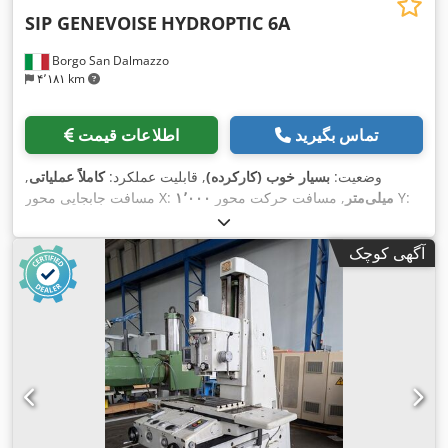
SIP GENEVOISE
HYDROPTIC 6A
Borgo San Dalmazzo
۴٬۱۸۱ km
تماس بگیرید
اطلاعات قیمت
وضعیت:
بسیار خوب (کارکرده)
, قابلیت عملکرد:
کاملاً عملیاتی
,
, مسافت حرکت محور Y:
۱٬۰۰۰ میلی‌متر
مسافت جابجایی محور X:
۷۰۰ میلی‌متر
, حداکثر سرعت اسپیندل:
۲٬۰۰۰ دور/دقیقه
, طول میز:
,
۱٬۱۰۰ میلی‌متر
, عرض میز:
۸۴۲ میلی‌متر
آگهی کوچک