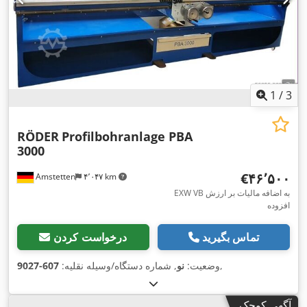
1
/
3
RÖDER
Profilbohranlage PBA
3000
‎€۴۶٬۵۰۰
Amstetten
۴٬۰۴۷ km
EXW VB به اضافه مالیات بر ارزش
افزوده
تماس بگیرید
درخواست کردن
,
وضعیت:
نو
, شماره دستگاه/وسیله نقلیه:
607-9027
آگهی کوچک