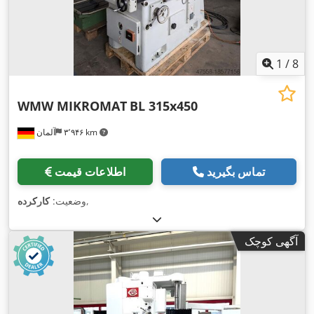
1
/
8
WMW MIKROMAT
BL 315x450
۳٬۹۴۶ km
آلمان
تماس بگیرید
اطلاعات قیمت
,
وضعیت:
کارکرده
آگهی کوچک