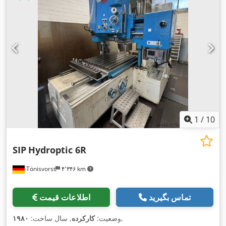
1
/
10
SIP
Hydroptic 6R
Tönisvorst
۴٬۳۴۶ km
تماس بگیرید
اطلاعات قیمت
,
وضعیت:
کارکرده
, سال ساخت:
۱۹۸۰