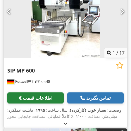
1
/
17
SIP
MP 600
Rottweil
۴٬۱۳۳ km
تماس بگیرید
اطلاعات قیمت
وضعیت:
بسیار خوب (کارکرده)
, سال ساخت:
۱۹۹۵
, قابلیت عملکرد:
۱٬۰۰۰ میلی‌متر
, مسافت
, مسافت جابجایی محور X:
کاملاً عملیاتی
۷۸۰
, مسافت حرکت محور Z:
۷۰۰ میلی‌متر
حرکت محور Y:
,
میلی‌متر