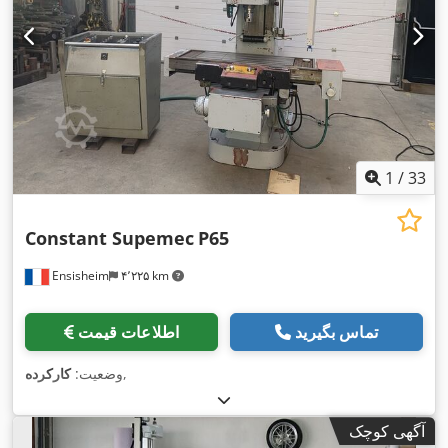
1
/
33
Constant Supemec
P65
Ensisheim
۴٬۲۲۵ km
تماس بگیرید
اطلاعات قیمت
,
وضعیت:
کارکرده
آگهی کوچک