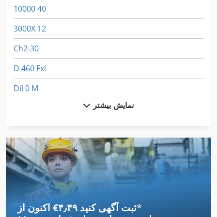
10000 40
3000X 12
Ch2-30
D 460 Fxl
Dil 0 M
نمایش بیشتر
Dil 00 M
Dil 0M
Dws 200
Fngj 20
Fz 0
*
اکنون از ‎€۴٫۴۹ ثبت آگهی کنید
German