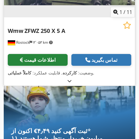
1
/
11
Wmw
ZFWZ 250 X 5 A
Rostock
۴٬۰۵۳ km
تماس بگیرید
اطلاعات قیمت
,
وضعیت:
کارکرده
, قابلیت عملکرد:
کاملاً عملیاتی
*
اکنون از ‎€۴٫۴۹ ثبت آگهی کنید
۱۱ میلیون خریدار
منتظر شما هستند