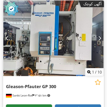
آگهی کوچک
1
/
10
Gleason-Pfauter
GP 300
Sankt Leon-Rot
۴٬۱۵۱ km