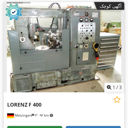
آگهی کوچک
1
/
3
LORENZ
F 400
Metzingen
۴٬۰۹۲ km