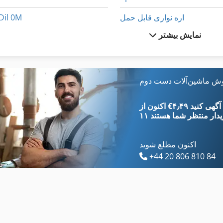
اره نواری قابل حمل
Dil 0M
نمایش بیشتر
ماشین معاون 200 Mm
Fngj 20
ماشین های مرتب کننده
International 2674
محدوده پرس
International 433
وش ماشین‌آلات دست دوم
محور خودرو نوار نقاله
International 434
‎€۴٫۴۹ ثبت آگهی کنید
یدار
منتظر شما هستند
اکنون مطلع شوید
+44 20 806 810 84