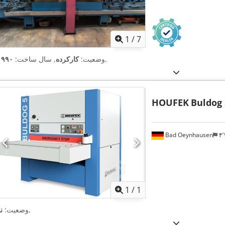
1
/
7
,
وضعیت:
کارکرده
, سال ساخت:
۱۹۹۰
HOUFEK
Buldog 
Bad Oeynhausen
اویر بیشتر
1
/
1
,
وضعیت:
ن