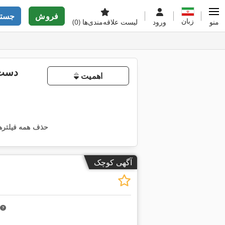
فروش
جستج
زبان
منو
ورود
لیست علاقه‌مندی‌ها
(0)
دست 
اهمیت
حذف همه فیلتره
آگهی کوچک