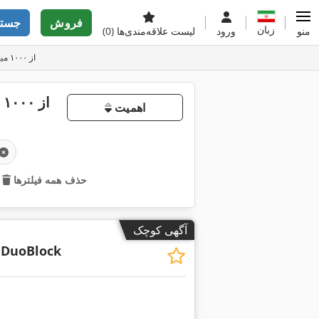
فروش
جستج
زبان
منو
ورود
لیست علاقه‌مندی‌ها
(0)
دست دوم مرکزهای ماشین‌کاری یونیورسال با کورس X از ۱۰۰۰ میلی‌متر به بالا
اهمیت
حذف همه فیلترها
آگهی کوچک
 DuoBlock