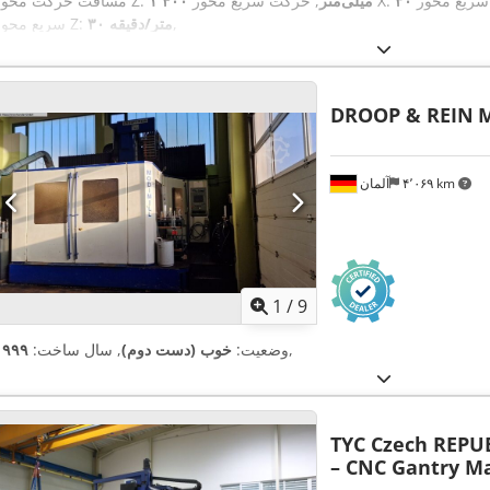
, حرکت سریع محور X:
۱٬۴۰۰ میلی‌متر
مسافت حرکت محور Z:
,
۳۰ متر/دقیقه
سریع محور Z:
DROOP & REIN
M
۴٬۰۶۹ km
آلمان
1
/
9
,
وضعیت:
خوب (دست دوم)
, سال ساخت:
۱۹۹۹
TYC Czech REPU
– CNC Gantry M