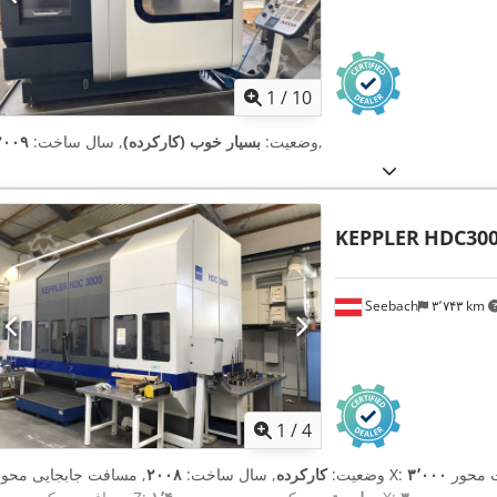
1
/
10
,
وضعیت:
بسیار خوب (کارکرده)
, سال ساخت:
۲۰۰۹
KEPPLER
HDC30
Seebach
۳٬۷۴۳ km
1
/
4
, مسافت جابجایی محور X:
وضعیت:
کارکرده
, سال ساخت:
۲۰۰۸