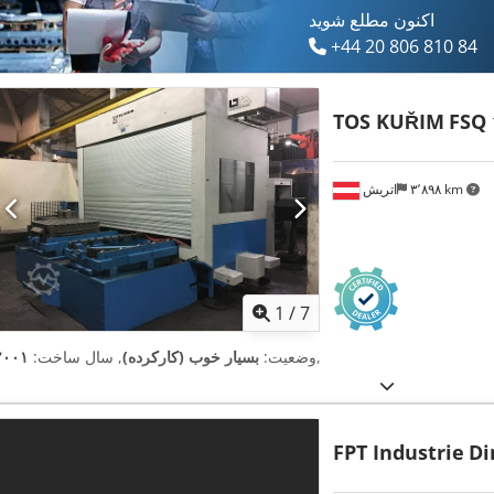
اکنون مطلع شوید
+44 20 806 810 84
TOS KUŘIM
FSQ 
۳٬۸۹۸ km
اتریش
1
/
7
,
وضعیت:
بسیار خوب (کارکرده)
, سال ساخت:
۲۰۰۱
FPT Industrie
Di