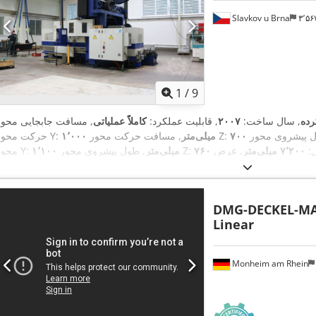
Slavkov u Brna
۳٬۵
1
/
9
رده
, سال ساخت:
۲۰۰۷
, قابلیت عملکرد:
کاملاً عملیاتی
, مسافت حرکت محور Z:
۱٬۰۰۰ میلی‌متر
حرکت محور Y:
ل:
۷٬۲۰۰ میلی‌متر
, عرض
, طول پیشروی محور Z:
۱٬۱۰۰ میلی‌متر
محور Y:
,
کل:
۴٬۰۰۰ میلی‌متر
DMG-DECKEL-M
Linear
Monheim am Rhein