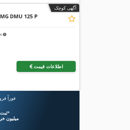
آگهی کوچک
DMG
DMU 125 P
km
اطلاعات قیمت
فوراً فر
*
اکنون از 
۱۱ میلیون خر