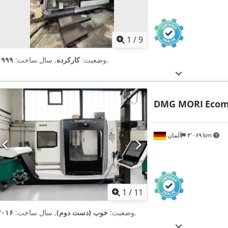
1
/
9
,
وضعیت:
کارکرده
, سال ساخت:
۱۹۹۹
DMG MORI
Ecom
۴٬۰۶۹ km
آلمان
1
/
11
,
وضعیت:
خوب (دست دوم)
, سال ساخت:
۲۰۱۶