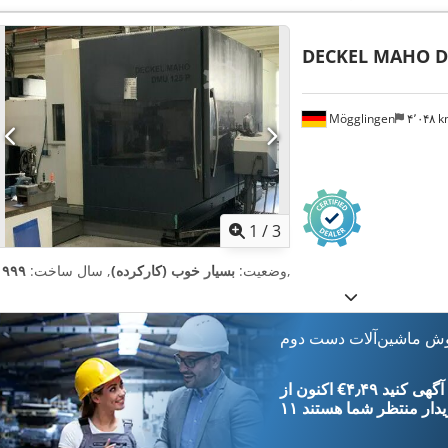
DECKEL MAHO 
Mögglingen
۴٬۰۴۸ 
1
/
3
,
وضعیت:
بسیار خوب (کارکرده)
, سال ساخت:
۱۹۹۹
وش ماشین‌آلات دست دوم
‎€۴٫۴۹ ثبت آگهی کنید
یدار
منتظر شما هستند