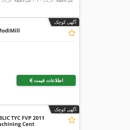
۳۰ متر/دقیقه
, حرکت
, حرکت سریع محور Y:
۳۰ متر/دقیقه
آگهی کوچک
odiMill
اطلاعات قیمت
آگهی کوچک
BLIC
TYC FVP 2011
achining Cent