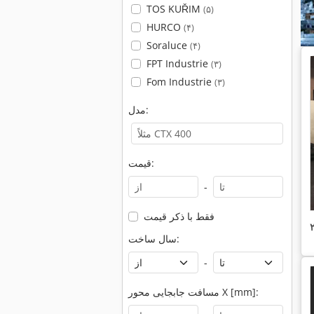
TOS KUŘIM
(۵)
HURCO
(۴)
Soraluce
(۴)
FPT Industrie
(۳)
Fom Industrie
(۳)
مدل:
قیمت:
-
فقط با ذکر قیمت
سال ساخت:
-
مسافت جابجایی محور X [mm]: