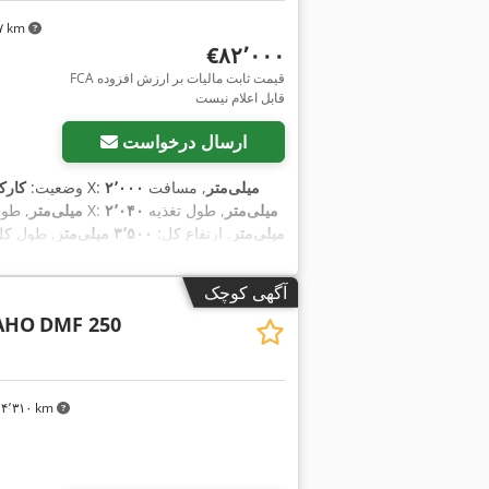
۶۷ km
‎€۸۲٬۰۰۰
FCA قیمت ثابت مالیات بر ارزش افزوده
قابل اعلام نیست
ارسال درخواست
۲٬۰۰۰ میلی‌متر
, مسافت
, مسافت جابجایی محور X:
وضعیت:
کارک
۲٬۰۴۰ میلی‌متر
, طول تغذیه
, طول پیشروی محور X:
۷۰۰ میلی‌متر
۷۶۰ میلی‌متر
, ارتفاع کل:
۳٬۵۰۰ میلی‌متر
, طول ک
آگهی کوچک
AHO
DMF 250
۴٬۳۱۰ km