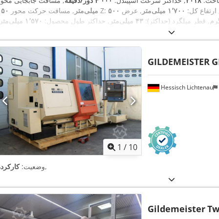
اخت:
۲۰۱۸
, حداکثر سرعت اسپیندل:
۴٬۰۰۰ دور/دقیقه
 ارتفاع کل:
۱٬۷۰۰ میلی‌متر
, عرض
, مسافت حرکت محور Z:
۱۵۰ میلی‌متر
, قطر میلگرد (حداکثر):
۴۳ میلی‌متر
, حداکثر طول محصول:
۱٬۵۷۰ میلی‌متر
 قطر قطعه کار:
۲۸۰ میلی‌متر
, تعداد جایگاه‌ها در مگزین ابزار:
۴
, تعداد محور:
۲
GILDEMEISTER
G
Hessisch Lichtenau
1
/
10
,
وضعیت:
کارکرده
Gildemeister
Tw