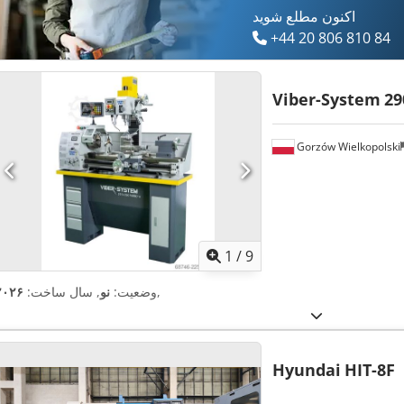
اکنون مطلع شوید
+44 20 806 810 84
Viber-System
29
Gorzów Wielkopolski
1
/
9
,
وضعیت:
نو
, سال ساخت:
۲۰۲۶
Hyundai
HIT-8F