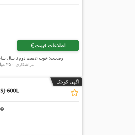
اطلاعات قیمت
وضعیت:
خوب (دست دوم)
, سال سا
,
تراشکاری:
۲۵۰ میلی‌متر
آگهی کوچک
SJ-600L
m