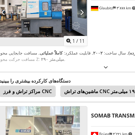
Glaubitz
۳٬۸۷۸ km
1
/
11
ده)
, سال ساخت:
۲۰۰۲
, قابلیت عملکرد:
کاملاً عملیاتی
,
۲۹۰ میلی‌متر
مسافت حرکت محور Z:
دستگاه‌های کارکرده بیشتری را ببینید
مراکز تراش و فرز CNC
SOMAB
TRANSM
Brügg
۴٬۲۲۱ km