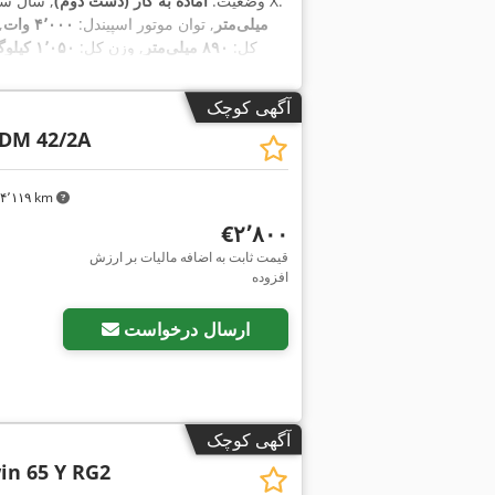
, مسافت جابجایی محور X:
وضعیت:
آماده به کار (دست دوم)
, سال س
۵۰۰ میلی‌متر
, توان موتور اسپیندل:
۴٬۰۰۰ وات
,
کل:
۸۹۰ میلی‌متر
, وزن کل:
۱٬۰۵۰ کیلوگرم
,
حداکثر
آگهی کوچک
DM 42/2A
۴٬۱۱۹ km
‎€۲٬۸۰۰
قیمت ثابت به اضافه مالیات بر ارزش
افزوده
ارسال درخواست
آگهی کوچک
in 65 Y RG2