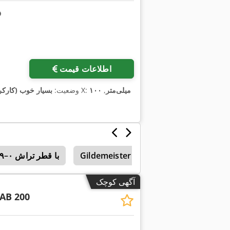
اطلاعات قیمت
۱۰۰ میلی‌متر
,
, مسافت جابجایی محور X:
وضعیت:
بسیار خوب (کارکر
Hwacheon
Gildemeister
ماشین‌های تراش CNC با قطر تراش ۰–۱۹۹ میلی‌متر
آگهی کوچک
AB 200