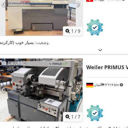
1
/
9
,
وضعیت:
بسیار خوب (کارکرده)
Weiler
PRIMUS 
۴٬۲۱۹ km
آلمان
1
/
7