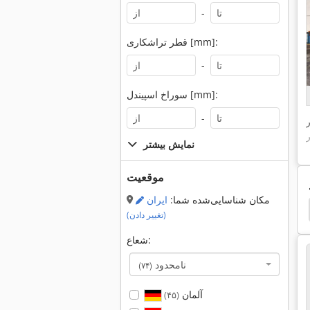
-
قطر تراشکاری [mm]:
-
سوراخ اسپیندل [mm]:
-
نمایش بیشتر
موقعیت
مکان شناسایی‌شده شما:
ایران
Weisser
Daewoo
Contur
Boehringer
(تغییر دادن)
شعاع:
نامحدود
(۷۴)
آلمان
(۴۵)