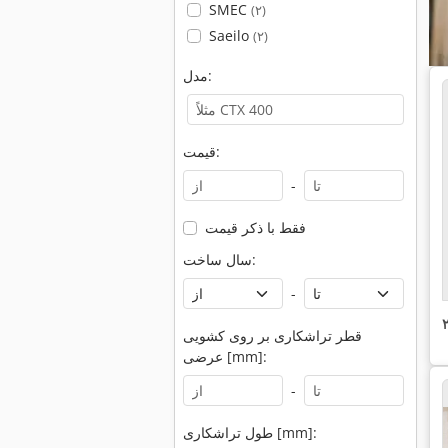
SMEC
(۲)
Saeilo
(۲)
مدل:
قیمت:
-
فقط با ذکر قیمت
سال ساخت:
-
قطر تراشکاری بر روی کشویی
عرضی [mm]:
-
طول تراشکاری [mm]: