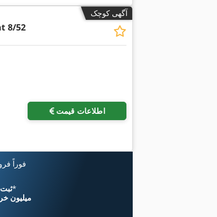
آگهی کوچک
t 8/52
اطلاعات قیمت
فوراً فر
*
اکنون از 
۱۱ میلیون خر