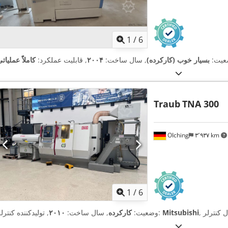
1
/
6
عیت:
بسیار خوب (کارکرده)
, سال ساخت:
۲۰۰۴
, قابلیت عملکرد:
کاملاً عملیات
Traub
TNA 300
OIching
۳٬۹۳۷ km
1
/
6
Mitsubishi
, تولیدکننده کنترلر:
وضعیت:
کارکرده
, سال ساخت:
۲۰۱۰