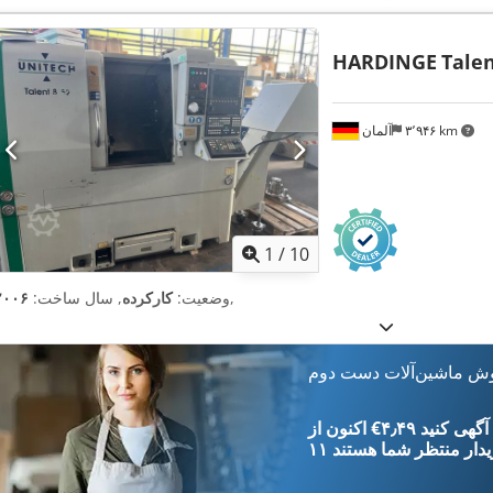
HARDINGE
Talen
۳٬۹۴۶ km
آلمان
1
/
10
,
وضعیت:
کارکرده
, سال ساخت:
۲۰۰۶
وش ماشین‌آلات دست دوم
‎€۴٫۴۹ ثبت آگهی کنید
یدار
منتظر شما هستند