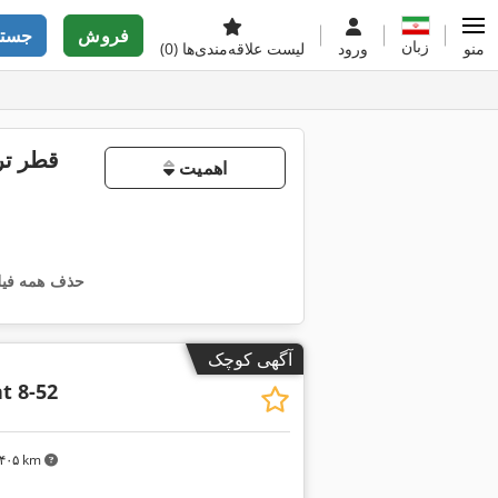
فروش
جستج
زبان
منو
ورود
لیست علاقه‌مندی‌ها
(0)
اهمیت
حذف همه فیلت
آگهی کوچک
t 8-52
۳٬۴۰۵ km