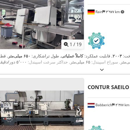
Rain
۳٬۹۷۷ km
1
/
19
خت:
۲۰۰۳
, قابلیت عملکرد:
کاملاً عملیاتی
, طول تراشکاری:
۶۵۰ میلی‌متر
, قطر
, سوراخ اسپیندل:
۶۵ میلی‌متر
, حداکثر سرعت اسپیندل:
۵٬۰۰۰ دور/دقیقه
CONTUR SAEILO
Babberich
۴٬۳۷۷ k