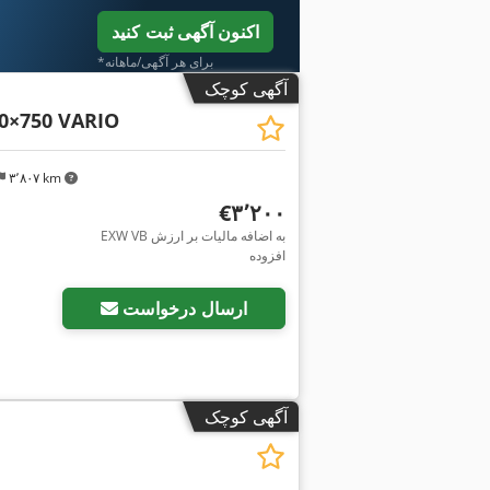
اکنون آگهی ثبت کنید
*برای هر آگهی/ماهانه
آگهی کوچک
0×750 VARIO
۳٬۸۰۷ km
‎€۳٬۲۰۰
EXW VB به اضافه مالیات بر ارزش
افزوده
ارسال درخواست
آگهی کوچک