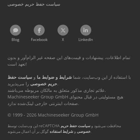
سیاست حفظ حریم خصوصی
Blog
Facebook
X
LinkedIn
تمام اطلاعات، پیشنهادات و قیمت‌های این صفحه غیر الزام‌آور و بدون
تعهد است!
با استفاده از این وب‌سایت، شما
شرایط و ضوابط ما
و
سیاست حفظ
را می‌پذیرید.
حریم خصوصی
علائم تجاری مذکور متعلق به مالکان مربوطه می‌باشند.
Machineseeker Group GmbH هیچ مسئولیتی در قبال محتوای
صفحات اینترنتی خارجی لینک‌شده ندارد.
© 1999 - 2026 Machineseeker Group GmbH
این وب‌سایت توسط reCAPTCHA محافظت می‌شود و
سیاست حفظ حریم
گوگل بر آن اعمال می‌شوند.
خصوصی
و
شرایط استفاده