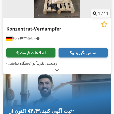
1
/
11
Konzentrat-Verdampfer
Forst
۴٬۱۵۵ km
تماس بگیرید
اطلاعات قیمت
,
وضعیت:
تقریباً نو (دستگاه نمایشی)
*
اکنون از ‎€۴٫۴۹ ثبت آگهی کنید