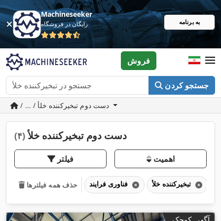
Machineseeker
به برنامه
رایگان در فروشگاه
فروش
جستجو کردن
/ ... / دست دوم تبخیرکننده خلأ
دست دوم تبخیرکننده خلأ
(۴)
اهمیت
فیلتر
تبخیرکننده خلأ
فناوری فرایند
حذف همه فیلترها
آگهی کوچک