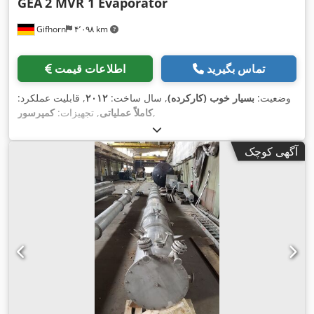
GEA
2 MVR 1 Evaporator
Gifhorn
۴٬۰۹۸ km
تماس بگیرید
اطلاعات قیمت
وضعیت:
بسیار خوب (کارکرده)
, سال ساخت:
۲۰۱۲
, قابلیت عملکرد:
,
کاملاً عملیاتی
, تجهیزات:
کمپرسور
آگهی کوچک