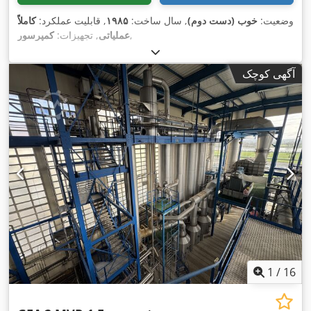
وضعیت:
خوب (دست دوم)
, سال ساخت:
۱۹۸۵
, قابلیت عملکرد:
کاملاً
,
عملیاتی
, تجهیزات:
کمپرسور
آگهی کوچک
1
/
16