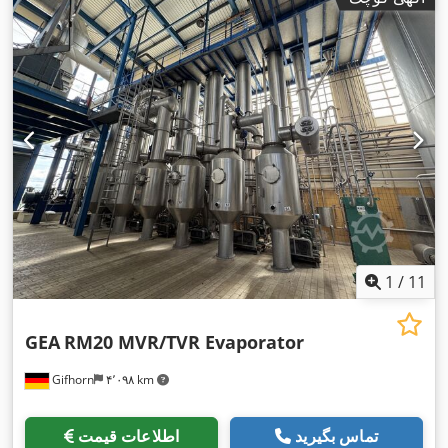
1
/
11
GEA
RM20 MVR/TVR Evaporator
Gifhorn
۴٬۰۹۸ km
تماس بگیرید
اطلاعات قیمت