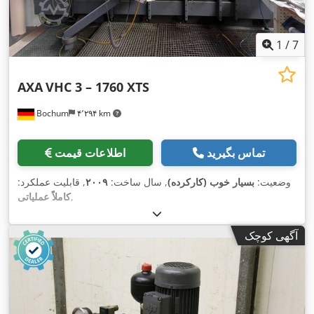
1
/
7
AXA
VHC 3 – 1760 XTS
Bochum
۴٬۲۹۴ km
تماس بگیرید
اطلاعات قیمت
وضعیت:
بسیار خوب (کارکرده)
, سال ساخت:
۲۰۰۹
, قابلیت عملکرد:
,
کاملاً عملیاتی
آگهی کوچک