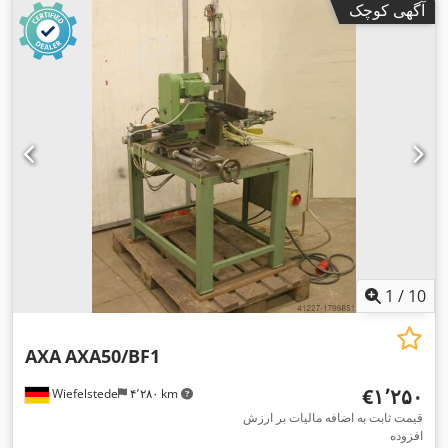
آگهی کوچک
1
/
10
AXA
AXA50/BF1
‎€۱٬۲۵۰
Wiefelstede
۴٬۲۸۰ km
قیمت ثابت به اضافه مالیات بر ارزش
افزوده