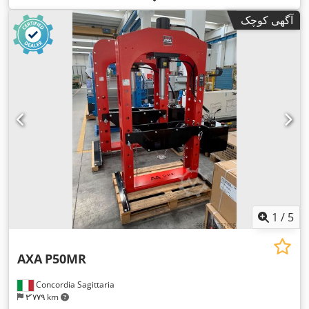
آگهی کوچک
1
/
5
AXA
P50MR
Concordia Sagittaria
۳٬۷۷۹ km