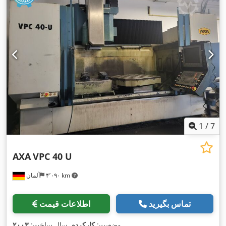
1
/
7
AXA
VPC 40 U
۴٬۰۹۰ km
آلمان
تماس بگیرید
اطلاعات قیمت
,
وضعیت:
کارکرده
, سال ساخت:
۲۰۰۳