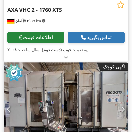
AXA
VHC 2 - 1760 XTS
۴٬۰۶۹ km
آلمان
تماس بگیرید
اطلاعات قیمت
,
وضعیت:
خوب (دست دوم)
, سال ساخت:
۲۰۰۸
آگهی کوچک