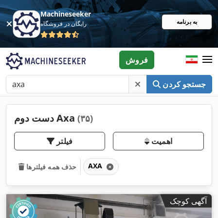
Machineseeker
به برنامه
رایگان در فروشگاه
فروش
جستجو کردن
دست دوم Axa
(۳۵)
اهمیت
فیلتر
AXA
حذف همه فیلترها
آگهی کوچک