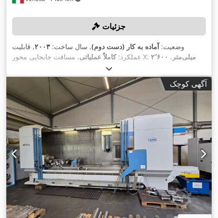
جزئیات
وضعیت:
آماده به کار (دست دوم)
, سال ساخت:
۲۰۰۳
, قابلیت
۲٬۶۰۰ میلی‌متر
,
, مسافت جابجایی محور X:
عملکرد:
کاملاً عملیاتی
۸۵۰
, مسافت حرکت محور Z:
۷۰۰ میلی‌متر
مسافت حرکت محور Y:
, حداکثر سرعت
Heidenhain iTNC-530
, مدل کنترلر:
میلی‌متر
آگهی کوچک
,
اسپیندل:
۶٬۰۰۰ دور/دقیقه