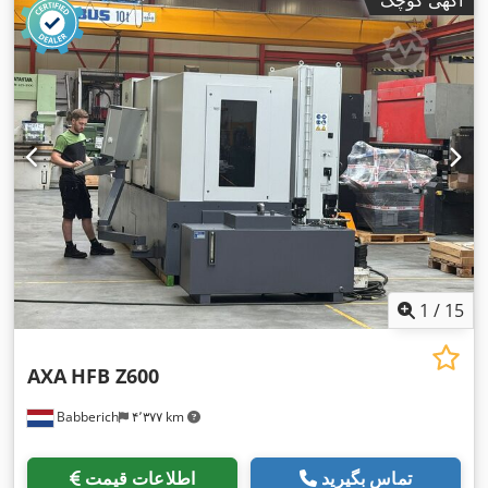
1
/
15
AXA
HFB Z600
Babberich
۴٬۳۷۷ km
تماس بگیرید
اطلاعات قیمت