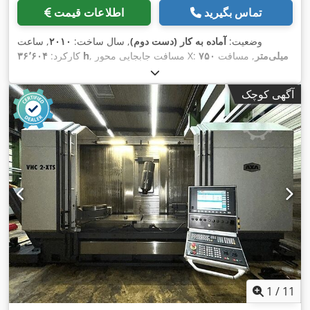
تماس بگیرید
اطلاعات قیمت
وضعیت:
آماده به کار (دست دوم)
, سال ساخت:
۲۰۱۰
, ساعت
۷۵۰ میلی‌متر
, مسافت
, مسافت جابجایی محور X:
۳۶٬۶۰۴ h
کارکرد:
۶۰۰
, مسافت حرکت محور Z:
۵۰۰ میلی‌متر
حرکت محور Y:
,
میلی‌متر
, وزن کل:
۹٬۵۰۰ کیلوگرم
, تعداد محور:
۴
آگهی کوچک
1
/
11