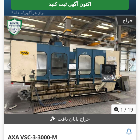
اکنون آگهی ثبت کنید
*برای هر آگهی/ماهانه
حراج
1
/
19
حراج پایان یافت
AXA
VSC-3-3000-M