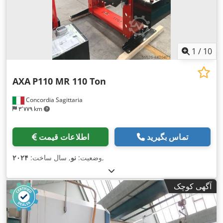
1
/
10
AXA
P110 MR 110 Ton
Concordia Sagittaria
۳٬۷۷۹ km
تماس بگیرید
اطلاعات قیمت
,
وضعیت:
نو
, سال ساخت:
۲۰۲۴
آگهی کوچک