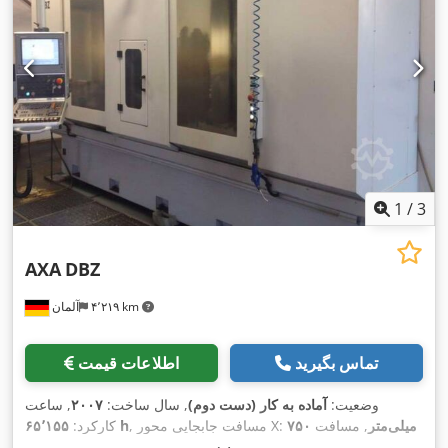
1
/
3
AXA
DBZ
۴٬۲۱۹ km
آلمان
تماس بگیرید
اطلاعات قیمت
وضعیت:
آماده به کار (دست دوم)
, سال ساخت:
۲۰۰۷
, ساعت
۷۵۰ میلی‌متر
, مسافت
, مسافت جابجایی محور X:
۶۵٬۱۵۵ h
کارکرد:
۶۰۰
, مسافت حرکت محور Z:
۵۰۰ میلی‌متر
حرکت محور Y: