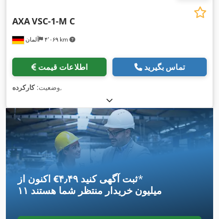
AXA
VSC-1-M C
۴٬۰۶۹ km
آلمان
تماس بگیرید
اطلاعات قیمت
,
وضعیت:
کارکرده
*
اکنون از ‎€۴٫۴۹ ثبت آگهی کنید
۱۱ میلیون خریدار
منتظر شما هستند