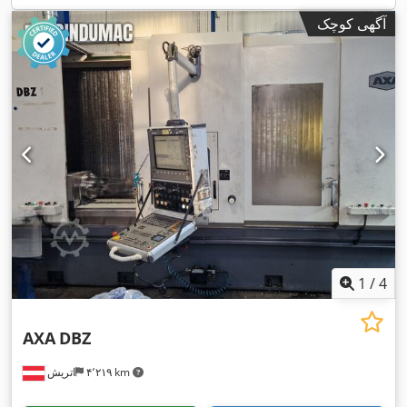
آگهی کوچک
1
/
4
AXA
DBZ
۴٬۲۱۹ km
اتریش