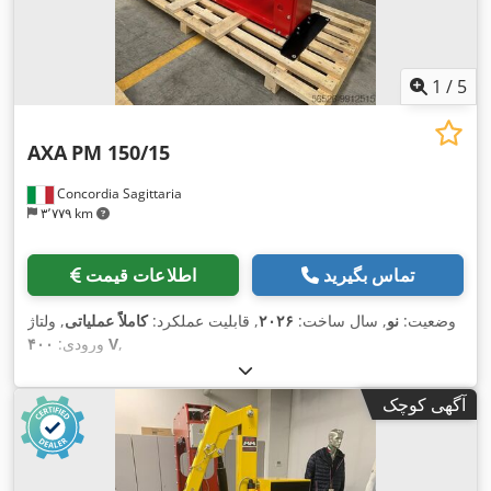
1
/
5
AXA
PM 150/15
Concordia Sagittaria
۳٬۷۷۹ km
تماس بگیرید
اطلاعات قیمت
وضعیت:
نو
, سال ساخت:
۲۰۲۶
, قابلیت عملکرد:
کاملاً عملیاتی
, ولتاژ
,
۴۰۰ V
ورودی:
آگهی کوچک