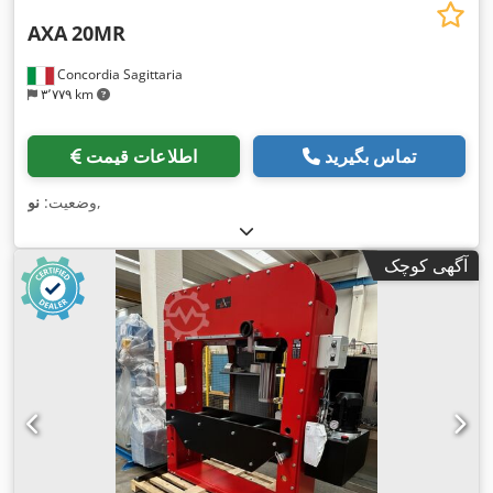
AXA
20MR
Concordia Sagittaria
۳٬۷۷۹ km
تماس بگیرید
اطلاعات قیمت
,
وضعیت:
نو
آگهی کوچک