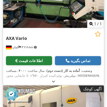
1
/
1
AXA
Vario
۴٬۲۱۹ km
آلمان
تماس بگیرید
اطلاعات قیمت
وضعیت:
آماده به کار (دست دوم)
, سال ساخت:
۲۰۰۰
, مسافت
,
HEIDENHAIN
, تولیدکننده کنترلر:
۱٬۷۶۰ میلی‌متر
جابجایی محور X:
, حداکثر سرعت اسپیندل:
۶٬۰۰۰
TNC410 M Digital
مدل کنترلر:
,
دور/دقیقه
, تعداد محور:
۳
آگهی کوچک