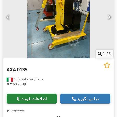
1
/
5
AXA
0135
Concordia Sagittaria
۳٬۷۷۹ km
تماس بگیرید
اطلاعات قیمت
,
وضعیت:
نو