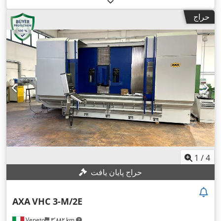
حراج
1
/
4
حراج پایان یافت
AXA
VHC 3-M/2E
Veneto
۳٬۸۸۲ km