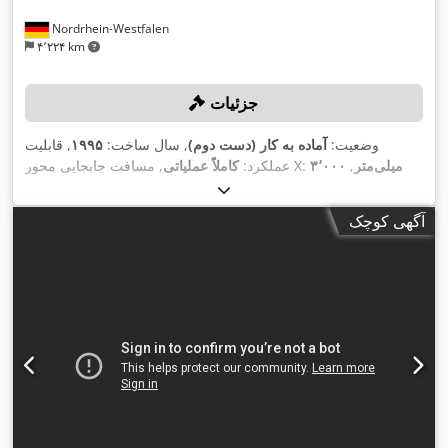
Nordrhein-Westfalen
۴٬۲۲۴ km
جزئیات
وضعیت:
آماده به کار (دست دوم)
, سال ساخت:
۱۹۹۵
, قابلیت
۳٬۰۰۰ میلی‌متر
,
, مسافت جابجایی محور X:
عملکرد:
کاملاً عملیاتی
۴۸۰
, مسافت حرکت محور Z:
۴۲۰ میلی‌متر
مسافت حرکت محور Y:
, حداکثر سرعت
Heidenhain TNC 407
, مدل کنترلر:
میلی‌متر
آگهی کوچک
,
چرخش:
۶٬۰۰۰ دور/دقیقه