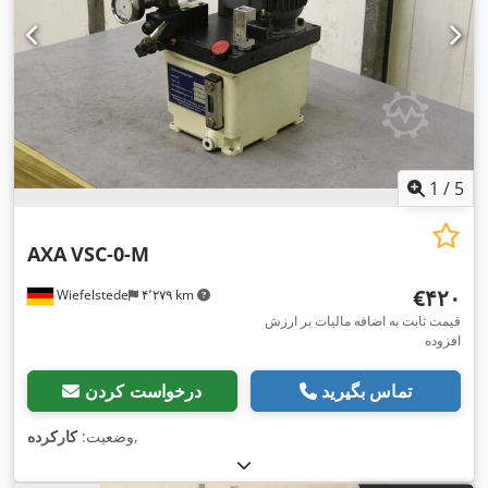
1
/
5
AXA
VSC-0-M
‎€۴۲۰
Wiefelstede
۴٬۲۷۹ km
قیمت ثابت به اضافه مالیات بر ارزش
افزوده
تماس بگیرید
درخواست کردن
,
وضعیت:
کارکرده