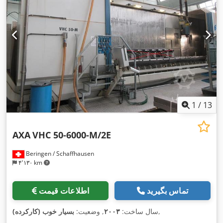
1
/
13
AXA
VHC 50-6000-M/2E
Beringen / Schaffhausen
۴٬۱۳۰ km
تماس بگیرید
اطلاعات قیمت
,
سال ساخت:
۲۰۰۳
, وضعیت:
بسیار خوب (کارکرده)