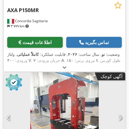
AXA
P150MR
Concordia Sagittaria
۳٬۷۷۹ km
تماس بگیرید
اطلاعات قیمت
وضعیت:
نو
, سال ساخت:
۲۰۲۶
, قابلیت عملکرد:
کاملاً عملیاتی
, ولتاژ
, طول کورس
۱۵۰ t
, نیروی پرس:
۷ A
, جریان ورودی:
۴۰۰ V
ورودی:
,
مستندات / راهنما, نشان CE
(ضربه):
۳۰۰ میلی‌متر
, تجهیزات:
آگهی کوچک