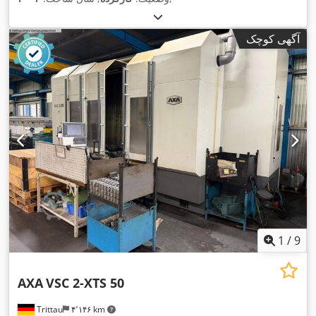
آگهی کوچک
1
/
9
AXA
VSC 2-XTS 50
Trittau
۴٬۱۴۶ km