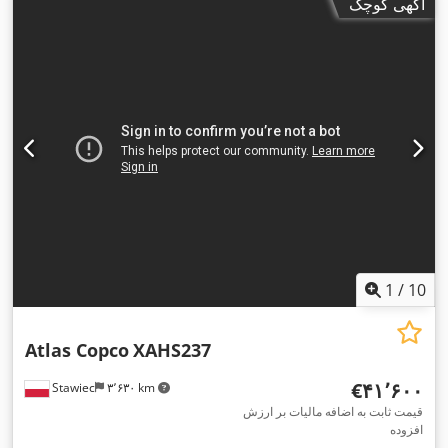
آگهی کوچک
1
/
10
Atlas Copco
XAHS237
‎€۴۱٬۶۰۰
Stawiec
۳٬۶۳۰ km
قیمت ثابت به اضافه مالیات بر ارزش
افزوده