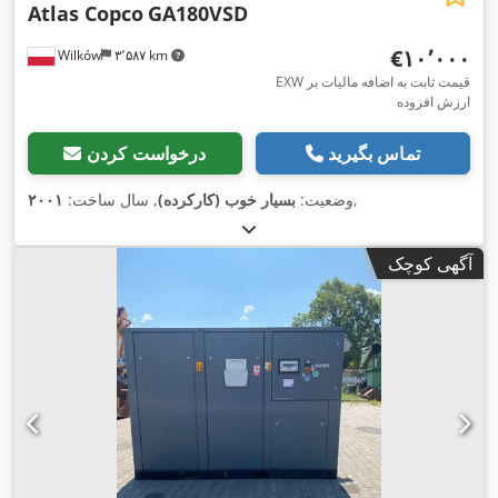
Atlas Copco
GA180VSD
‎€۱۰٬۰۰۰
Wilków
۳٬۵۸۷ km
EXW قیمت ثابت به اضافه مالیات بر
ارزش افزوده
تماس بگیرید
درخواست کردن
,
وضعیت:
بسیار خوب (کارکرده)
, سال ساخت:
۲۰۰۱
آگهی کوچک