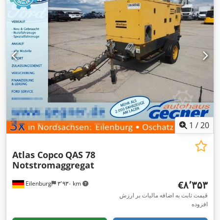
1
/
20
Atlas Copco
QAS 78
Notstromaggregat
‎€۸٬۳۵۳
Eilenburg
۳٬۹۳۰ km
قیمت ثابت به اضافه مالیات بر ارزش
افزوده