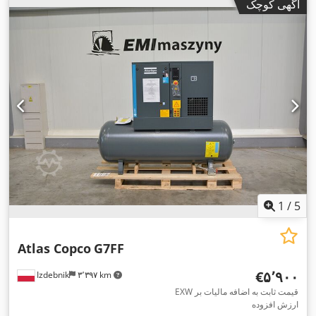
آگهی کوچک
1
/
5
Atlas Copco
G7FF
‎€۵٬۹۰۰
Izdebnik
۳٬۳۹۷ km
EXW قیمت ثابت به اضافه مالیات بر
ارزش افزوده