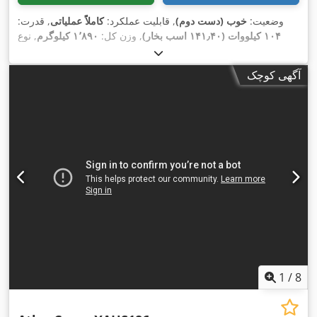
وضعیت:
خوب (دست دوم)
, قابلیت عملکرد:
کاملاً عملیاتی
, قدرت:
۱۰۴ کیلووات (۱۴۱٫۴۰ اسب بخار)
, وزن کل:
۱٬۸۹۰ کیلوگرم
, نوع
سوخت:
دیزل
, رنگ:
زرد
, سال ساخت:
۲۰۱۶
, ساعت کارکرد:
۳٬۷۳۵
, شماره دستگاه/وسیله نقلیه:
, فشار عملیاتی:
۱۲ میله
h
آگهی کوچک
APP402997
,
1
/
8