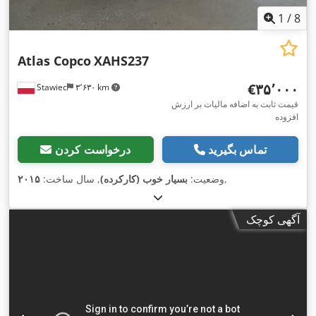
1
/
8
Atlas Copco
XAHS237
‎€۳۵٬۰۰۰
Stawiec
۳٬۶۳۰ km
قیمت ثابت به اضافه مالیات بر ارزش
افزوده
تماس بگیرید
درخواست کردن
,
وضعیت:
بسیار خوب (کارکرده)
, سال ساخت:
۲۰۱۵
آگهی کوچک