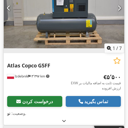
1
/
7
Atlas Copco
G5FF
‎€۵٬۵۰۰
Izdebnik
۳٬۳۹۷ km
EXW قیمت ثابت به اضافه مالیات بر
ارزش افزوده
تماس بگیرید
درخواست کردن
,
وضعیت:
نو