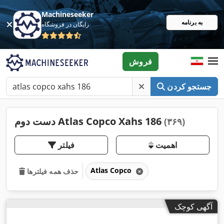
Machineseeker
به برنامه
رایگان در فروشگاه
فروش
جستجو کردن
دست دوم Atlas Copco Xahs 186
(۳۶۹)
اهمیت
فیلتر
Atlas Copco
حذف همه فیلترها
آگهی کوچک