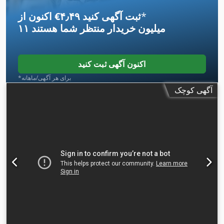
*
اکنون از ‎€۴٫۴۹ ثبت آگهی کنید
۱۱ میلیون خریدار
منتظر شما هستند
اکنون آگهی ثبت کنید
*برای هر آگهی/ماهانه
آگهی کوچک