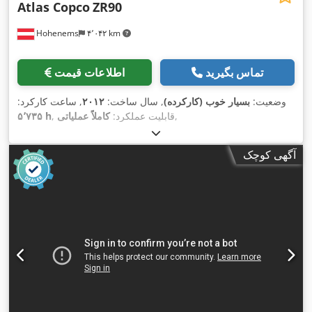
Atlas Copco
ZR90
Hohenems
۴٬۰۴۲ km
تماس بگیرید
اطلاعات قیمت
وضعیت:
بسیار خوب (کارکرده)
, سال ساخت:
۲۰۱۲
, ساعت کارکرد:
,
, قابلیت عملکرد:
کاملاً عملیاتی
۵٬۷۳۵ h
آگهی کوچک