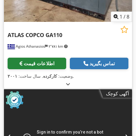
1
/
8
ATLAS COPCO GA110
Agios Athanasios
۲٬۷۸۱ km
تماس بگیرید
اطلاعات قیمت
,
وضعیت:
کارکرده
, سال ساخت:
۲۰۰۱
آگهی کوچک