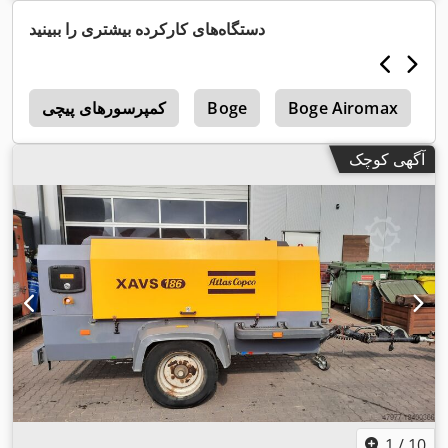
دستگاه‌های کارکرده بیشتری را ببینید
B
Boge Airomax
Boge
کمپرسورهای پیچی
5
آگهی کوچک
1
/
10