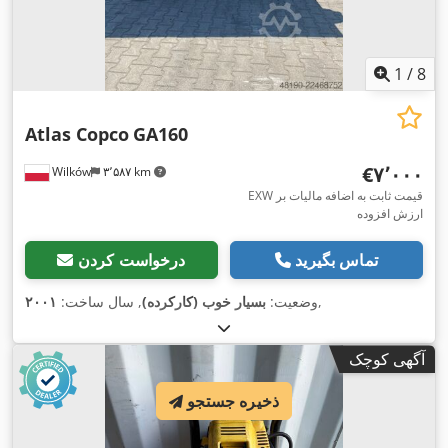
1
/
8
Atlas Copco
GA160
‎€۷٬۰۰۰
Wilków
۳٬۵۸۷ km
EXW قیمت ثابت به اضافه مالیات بر
ارزش افزوده
تماس بگیرید
درخواست کردن
,
وضعیت:
بسیار خوب (کارکرده)
, سال ساخت:
۲۰۰۱
آگهی کوچک
ذخیره جستجو