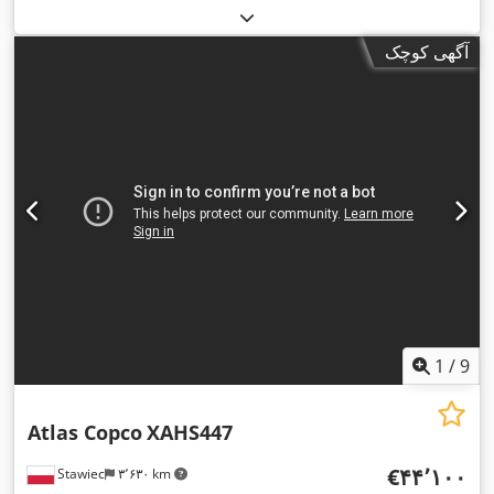
آگهی کوچک
1
/
9
Atlas Copco
XAHS447
‎€۴۴٬۱۰۰
Stawiec
۳٬۶۳۰ km