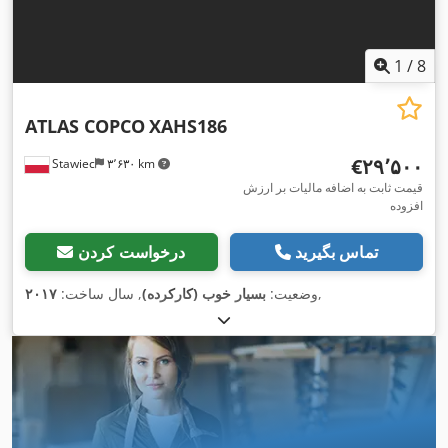
1
/
8
ATLAS COPCO
XAHS186
‎€۲۹٬۵۰۰
Stawiec
۳٬۶۳۰ km
قیمت ثابت به اضافه مالیات بر ارزش
افزوده
تماس بگیرید
درخواست کردن
,
وضعیت:
بسیار خوب (کارکرده)
, سال ساخت:
۲۰۱۷