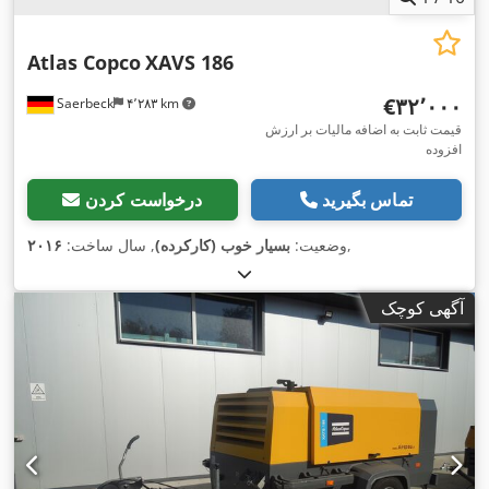
Atlas Copco
XAVS 186
‎€۳۲٬۰۰۰
Saerbeck
۴٬۲۸۳ km
قیمت ثابت به اضافه مالیات بر ارزش
افزوده
تماس بگیرید
درخواست کردن
,
وضعیت:
بسیار خوب (کارکرده)
, سال ساخت:
۲۰۱۶
آگهی کوچک