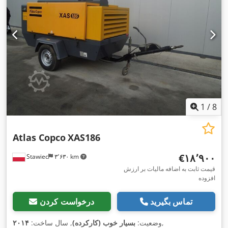
1
/
8
Atlas Copco
XAS186
‎€۱۸٬۹۰۰
Stawiec
۳٬۶۳۰ km
قیمت ثابت به اضافه مالیات بر ارزش
افزوده
تماس بگیرید
درخواست کردن
,
وضعیت:
بسیار خوب (کارکرده)
, سال ساخت:
۲۰۱۴