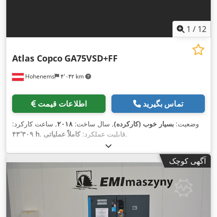
1
/
12
Atlas Copco
GA75VSD+FF
Hohenems
۴٬۰۴۲ km
تماس بگیرید
اطلاعات قیمت
وضعیت:
بسیار خوب (کارکرده)
, سال ساخت:
۲۰۱۸
, ساعت کارکرد:
,
, قابلیت عملکرد:
کاملاً عملیاتی
۴۳٬۳۰۹ h
آگهی کوچک