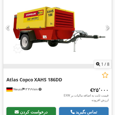
1
/
8
Atlas Copco
XAHS 186DD
‎€۲۵٬۰۰۰
Neuss
۴٬۳۱۹ km
EXW قیمت ثابت به اضافه مالیات بر
ارزش افزوده
تماس بگیرید
درخواست کردن