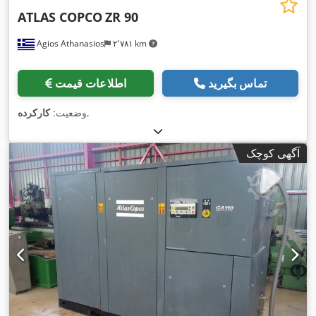
ATLAS COPCO
ZR 90
Agios Athanasios
۲٬۷۸۱ km
تماس بگیرید
اطلاعات قیمت
,
وضعیت:
کارکرده
آگهی کوچک