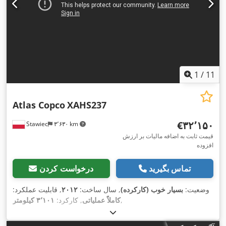
1
/
11
Atlas Copco
XAHS237
‎€۳۲٬۱۵۰
Stawiec
۳٬۶۳۰ km
قیمت ثابت به اضافه مالیات بر ارزش
افزوده
تماس بگیرید
درخواست کردن
وضعیت:
بسیار خوب (کارکرده)
, سال ساخت:
۲۰۱۲
, قابلیت عملکرد:
,
کاملاً عملیاتی
, کارکرد:
۳٬۱۰۱ کیلومتر