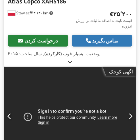
Atlas Copco
XAHS186
‎€۲۵٬۲۰۰
Stawiec
۳٬۶۳۰ km
قیمت ثابت به اضافه مالیات بر ارزش
افزوده
تماس بگیرید
درخواست کردن
,
وضعیت:
بسیار خوب (کارکرده)
, سال ساخت:
۲۰۱۵
آگهی کوچک