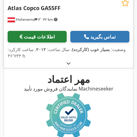
Atlas Copco
GA55FF
Hohenems
۴٬۰۴۲ km
تماس بگیرید
اطلاعات قیمت
وضعیت:
بسیار خوب (کارکرده)
, سال ساخت:
۲۰۱۲
, ساعت کارکرد:
۳۶٬۷۳۴ h
,
مهر اعتماد
نمایندگان فروش مورد تأیید Machineseeker