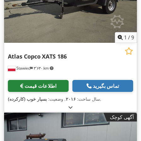
1
/
9
Atlas Copco
XATS 186
Stawiec
۳٬۶۳۰ km
تماس بگیرید
اطلاعات قیمت
,
سال ساخت:
۲۰۱۶
, وضعیت:
بسیار خوب (کارکرده)
آگهی کوچک