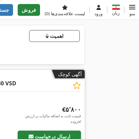
فروش
جستج
زبان
منو
ورود
لیست علاقه‌مندی‌ها
(0)
اهمیت
آگهی کوچک
30 VSD
‎€۵٬۸۰۰
قیمت ثابت به اضافه مالیات بر ارزش
افزوده
ارسال درخواست