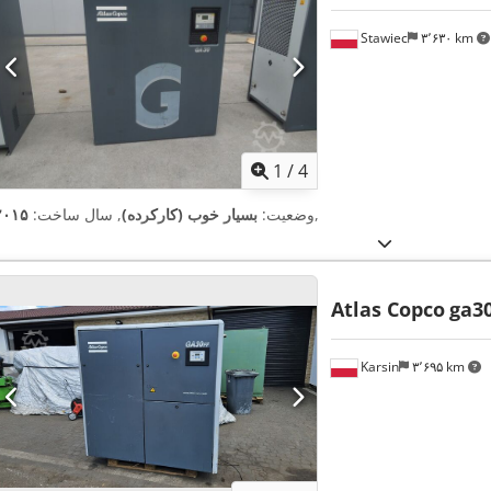
Stawiec
۳٬۶۳۰ km
1
/
4
,
وضعیت:
بسیار خوب (کارکرده)
, سال ساخت:
۲۰۱۵
Atlas Copco
ga30
Karsin
۳٬۶۹۵ km