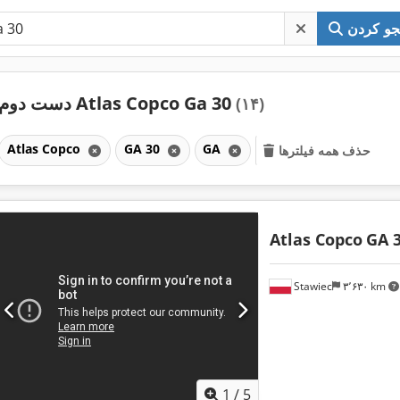
و کردن
دست دوم Atlas Copco Ga 30
(۱۴)
Atlas Copco
GA 30
GA
حذف همه فیلترها
Atlas Copco
GA 
Stawiec
۳٬۶۳۰ km
1
/
5