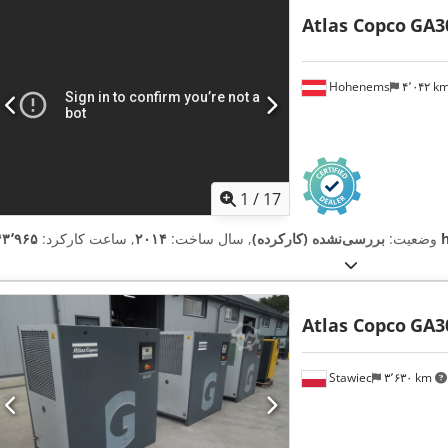
Atlas Copco
GA3
Hohenems
۴٬۰۴۲ k
1
/
17
۴۳٬۹۶۵
وضعیت:
بررسی‌نشده (کارکرده)
, سال ساخت:
۲۰۱۴
, ساعت کارکرد:
Atlas Copco
GA3
Stawiec
۳٬۶۳۰ km