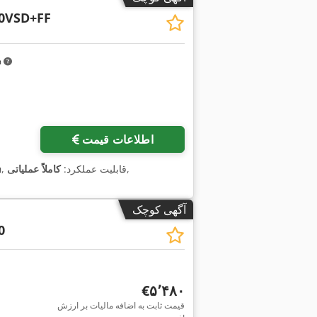
0VSD+FF
m
اطلاعات قیمت
,
, قابلیت عملکرد:
کاملاً عملیاتی
 h
آگهی کوچک
0
‎€۵٬۴۸۰
قیمت ثابت به اضافه مالیات بر ارزش