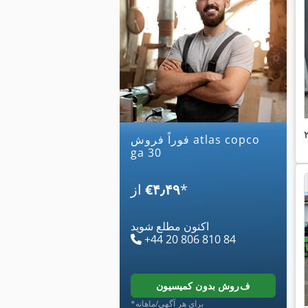
فوراً فروش atlas copco
ga 30
*
‎€۴٫۴۹
از
اکنون مطلع شوید
+44 20 806 810 84
فروش بدون کمیسیون
*برای هر آگهی/ماهانه