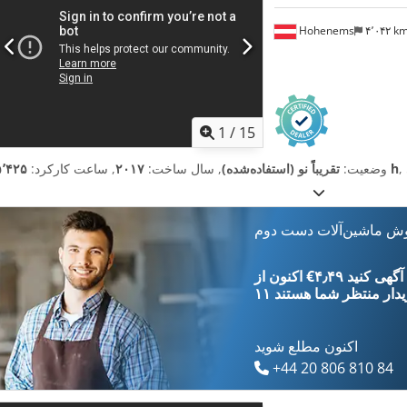
Hohenems
۴٬۰۴۲ k
1
/
15
۵٬۴۲۵ h
وضعیت:
تقریباً نو (استفاده‌شده)
, سال ساخت:
۲۰۱۷
, ساعت کارکرد:
وش ماشین‌آلات دست دوم
‎€۴٫۴۹ ثبت آگهی کنید
یدار
منتظر شما هستند
اکنون مطلع شوید
+44 20 806 810 84