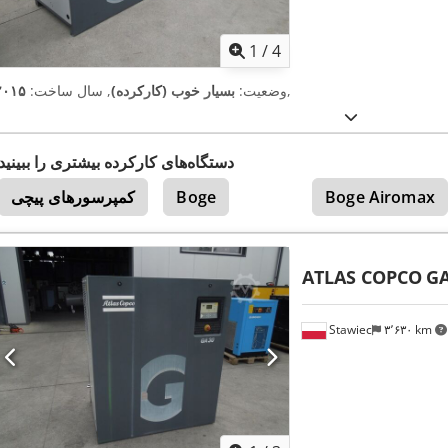
1
/
4
,
وضعیت:
بسیار خوب (کارکرده)
, سال ساخت:
۲۰۱۵
دستگاه‌های کارکرده بیشتری را ببینید
Boge Airomax
Boge
کمپرسورهای پیچی
ATLAS COPCO
G
Stawiec
۳٬۶۳۰ km