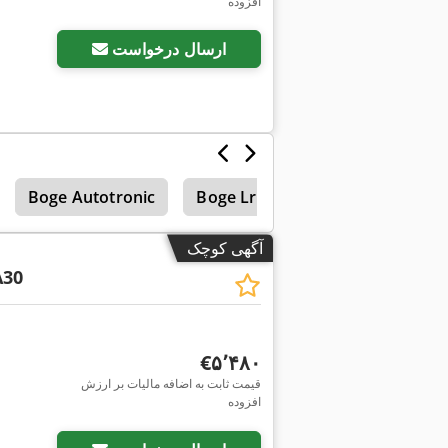
افزوده
ارسال درخواست
Boge Autotronic
Boge Lr
آگهی کوچک
A30
‎€۵٬۴۸۰
قیمت ثابت به اضافه مالیات بر ارزش
افزوده