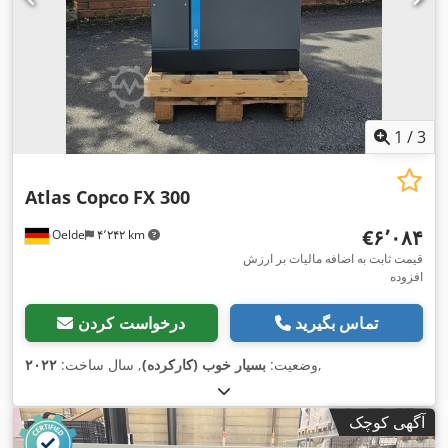
1
/
3
Atlas Copco
FX 300
‎€۶٬۰۸۴
Oelde
۴٬۲۴۲ km
قیمت ثابت به اضافه مالیات بر ارزش
افزوده
تماس بگیرید
درخواست کردن
,
وضعیت:
بسیار خوب (کارکرده)
, سال ساخت:
۲۰۲۲
آگهی کوچک