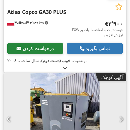
Atlas Copco
GA30 PLUS
‎€۳٬۹۰۰
Wilków
۳٬۵۸۷ km
EXW قیمت ثابت به اضافه مالیات بر
ارزش افزوده
تماس بگیرید
درخواست کردن
,
وضعیت:
خوب (دست دوم)
, سال ساخت:
۲۰۰۸
آگهی کوچک