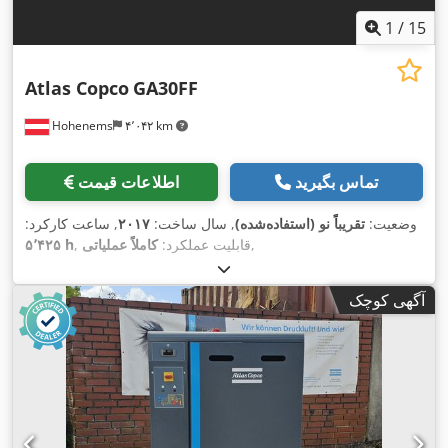
1
/
15
Atlas Copco
GA30FF
Hohenems
۴٬۰۴۲ km
تماس بگیرید
اطلاعات قیمت
وضعیت:
تقریباً نو (استفاده‌شده)
, سال ساخت:
۲۰۱۷
, ساعت کارکرد:
,
, قابلیت عملکرد:
کاملاً عملیاتی
۵٬۴۲۵ h
آگهی کوچک