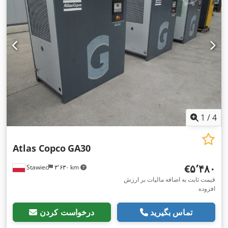
1
/
4
Atlas Copco
GA30
‎€۵٬۴۸۰
Stawiec
۳٬۶۳۰ km
قیمت ثابت به اضافه مالیات بر ارزش
افزوده
تماس بگیرید
درخواست کردن