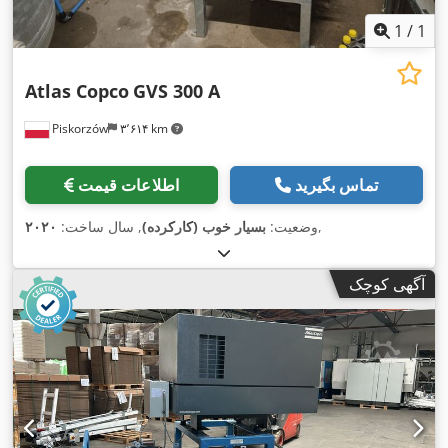
1
/
1
Atlas Copco
GVS 300 A
Piskorzów
۳٬۶۱۴ km
تماس بگیرید
اطلاعات قیمت
,
وضعیت:
بسیار خوب (کارکرده)
, سال ساخت:
۲۰۲۰
آگهی کوچک