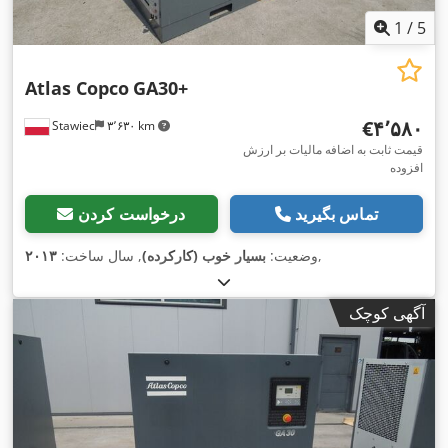
1
/
5
Atlas Copco
GA30+
‎€۴٬۵۸۰
Stawiec
۳٬۶۳۰ km
قیمت ثابت به اضافه مالیات بر ارزش
افزوده
تماس بگیرید
درخواست کردن
,
وضعیت:
بسیار خوب (کارکرده)
, سال ساخت:
۲۰۱۳
آگهی کوچک