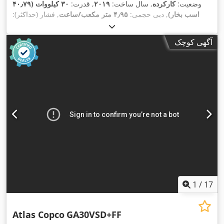
وضعیت:
کارکرده
, سال ساخت:
۲۰۱۹
, قدرت:
۳۰ کیلووات (۴۰٫۷۹
اسب بخار)
, دبی حجمی:
۴٫۹۵ متر مکعب/ساعت
, فشار (حداکثر):
,
۱۲٫۷۵ میله
آگهی کوچک
1
/
17
Atlas Copco
GA30VSD+FF