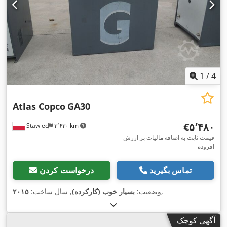
1
/
4
Atlas Copco
GA30
‎€۵٬۴۸۰
Stawiec
۳٬۶۳۰ km
قیمت ثابت به اضافه مالیات بر ارزش
افزوده
تماس بگیرید
درخواست کردن
,
وضعیت:
بسیار خوب (کارکرده)
, سال ساخت:
۲۰۱۵
آگهی کوچک