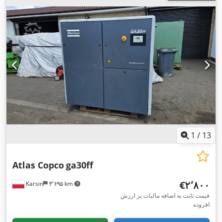
1
/
13
Atlas Copco
ga30ff
‎€۲٬۸۰۰
Karsin
۳٬۶۹۵ km
قیمت ثابت به اضافه مالیات بر ارزش
افزوده