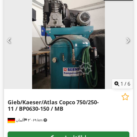
1
/
6
Gieb/Kaeser/Atlas Copco
750/250-
11 / BP0630-150 / MB
۴٬۰۶۹ km
آلمان