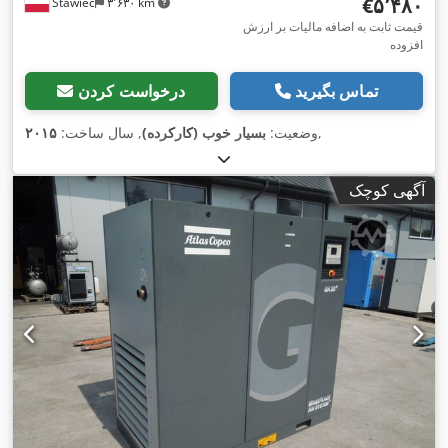
‎€۵٬۴۸۰
Stawiec
۳٬۶۳۰ km
قیمت ثابت به اضافه مالیات بر ارزش
افزوده
تماس بگیرید
درخواست کردن
,
وضعیت:
بسیار خوب (کارکرده)
, سال ساخت:
۲۰۱۵
آگهی کوچک