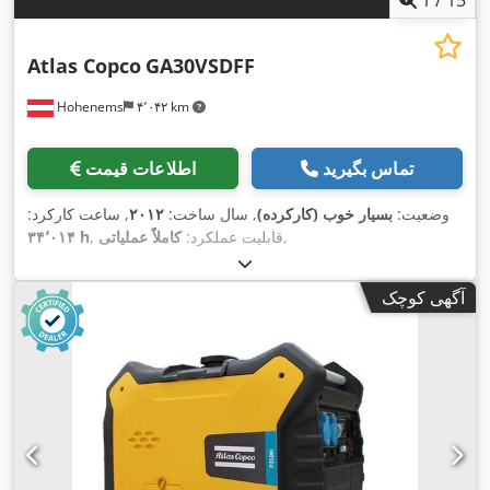
Atlas Copco
GA30VSDFF
Hohenems
۴٬۰۴۲ km
تماس بگیرید
اطلاعات قیمت
وضعیت:
بسیار خوب (کارکرده)
, سال ساخت:
۲۰۱۲
, ساعت کارکرد:
,
, قابلیت عملکرد:
کاملاً عملیاتی
۳۴٬۰۱۴ h
آگهی کوچک