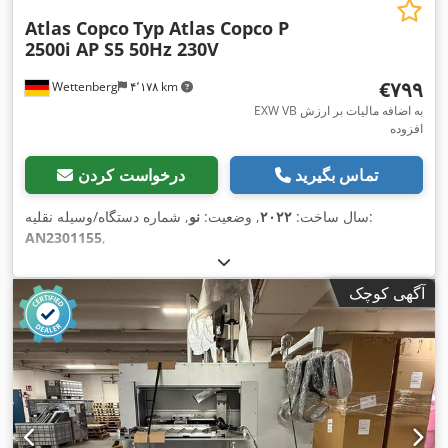
Atlas Copco
Typ Atlas Copco P
2500i AP S5 50Hz 230V
‎€۷۹۹
Wettenberg
۴٬۱۷۸ km
EXW VB به اضافه مالیات بر ارزش
افزوده
تماس بگیرید
درخواست کردن
, شماره دستگاه/وسیله نقلیه:
سال ساخت:
۲۰۲۲
, وضعیت:
نو
AN2301155
,
آگهی کوچک