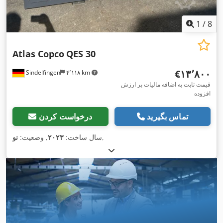
1
/
8
Atlas Copco
QES 30
‎€۱۳٬۸۰۰
Sindelfingen
۴٬۱۱۸ km
قیمت ثابت به اضافه مالیات بر ارزش
افزوده
تماس بگیرید
درخواست کردن
,
سال ساخت:
۲۰۲۳
, وضعیت:
نو