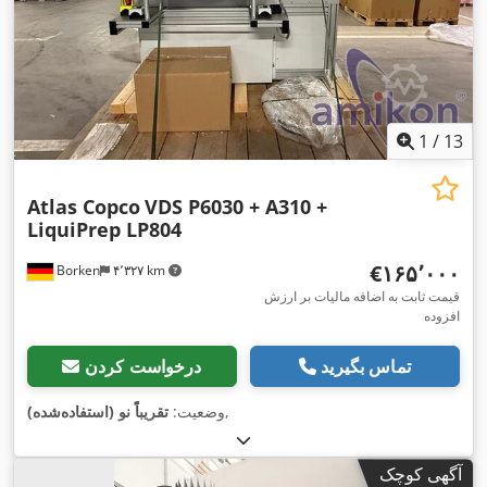
1
/
13
Atlas Copco
VDS P6030 + A310 +
LiquiPrep LP804
‎€۱۶۵٬۰۰۰
Borken
۴٬۳۲۷ km
قیمت ثابت به اضافه مالیات بر ارزش
افزوده
تماس بگیرید
درخواست کردن
,
وضعیت:
تقریباً نو (استفاده‌شده)
آگهی کوچک