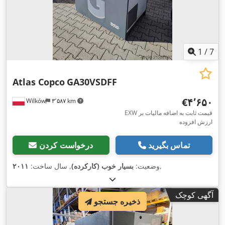
1
/
7
Atlas Copco
GA30VSDFF
‎€۴٬۶۵۰
Wilków
۳٬۵۸۷ km
EXW قیمت ثابت به اضافه مالیات بر
ارزش افزوده
تماس بگیرید
درخواست کردن
,
وضعیت:
بسیار خوب (کارکرده)
, سال ساخت:
۲۰۱۱
آگهی کوچک
ذخیره جستجو