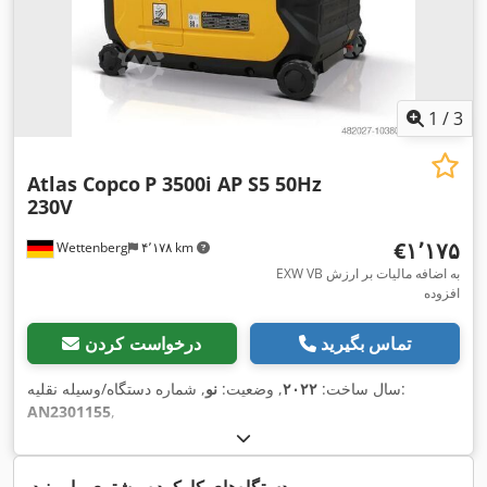
1
/
3
Atlas Copco
P 3500i AP S5 50Hz
230V
‎€۱٬۱۷۵
Wettenberg
۴٬۱۷۸ km
EXW VB به اضافه مالیات بر ارزش
افزوده
تماس بگیرید
درخواست کردن
, شماره دستگاه/وسیله نقلیه:
سال ساخت:
۲۰۲۲
, وضعیت:
نو
AN2301155
,