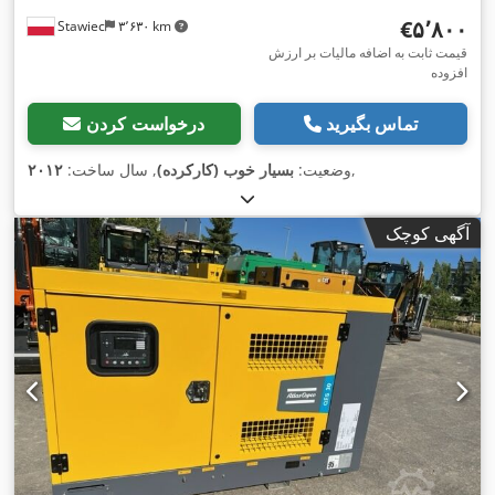
‎€۵٬۸۰۰
Stawiec
۳٬۶۳۰ km
قیمت ثابت به اضافه مالیات بر ارزش
افزوده
تماس بگیرید
درخواست کردن
,
وضعیت:
بسیار خوب (کارکرده)
, سال ساخت:
۲۰۱۲
آگهی کوچک