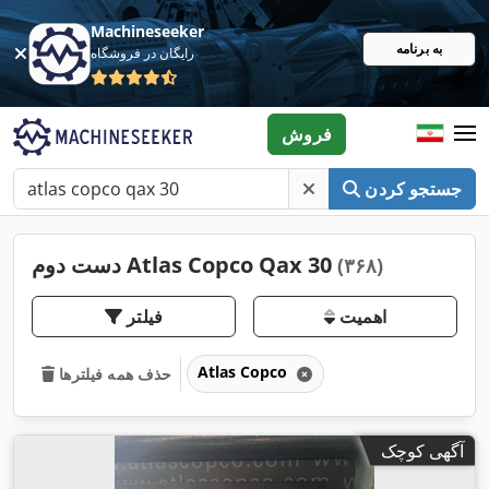
Machineseeker
به برنامه
رایگان در فروشگاه
فروش
جستجو کردن
دست دوم Atlas Copco Qax 30
(۳۶۸)
اهمیت
فیلتر
Atlas Copco
حذف همه فیلترها
آگهی کوچک