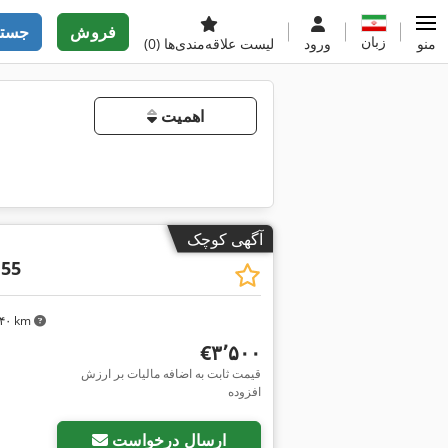
فروش
جستج
زبان
منو
ورود
لیست علاقه‌مندی‌ها
(0)
اهمیت
آگهی کوچک
 55
٬۷۴۰ km
‎€۳٬۵۰۰
قیمت ثابت به اضافه مالیات بر ارزش
افزوده
ارسال درخواست