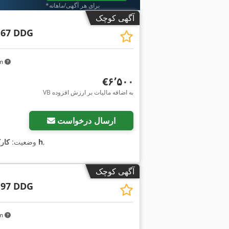
*برای هر آگهی/ماهانه
آگهی کوچک
 67 DDG
km
‎€۶٬۵۰۰
VB به اضافه مالیات بر ارزش افزوده
ارسال درخواست
,
۱٬۶۰۸ h
وضعیت:
کار
آگهی کوچک
 97 DDG
km