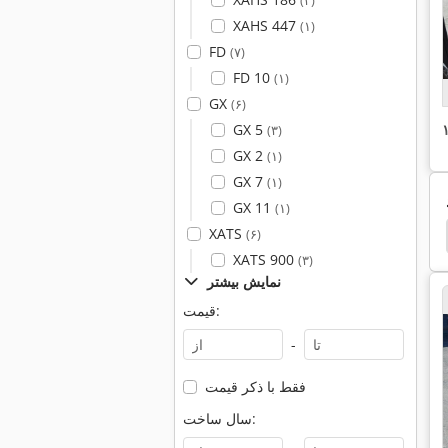
(۳)
XAHS 447
(۱)
FD
(۷)
FD 10
(۱)
GX
(۶)
GX 5
(۳)
GX 2
(۱)
GX 7
(۱)
GX 11
(۱)
XATS
Boge Airomax
Boge Autotronic
Boge Lr
(۶)
XATS 900
(۳)
نمایش بیشتر
قیمت:
-
فقط با ذکر قیمت
سال ساخت: