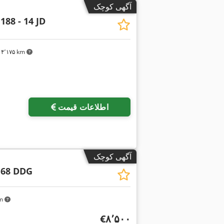
آگهی کوچک
188 - 14 JD
۴٬۱۷۵ km
اطلاعات قیمت
آگهی کوچک
 68 DDG
km
‎€۸٬۵۰۰