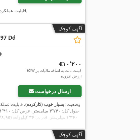
,
, قابلیت عملکرد
آگهی کوچک
 97 Dd
‎€۱۰٬۲۰۰
EXW قیمت ثابت به اضافه مالیات بر
ارزش افزوده
ارسال درخواست
وضعیت:
بسیار خوب (کارکرده)
, قابلیت عملک
, طول کل:
۳٬۷۴۰ میلی‌متر
, عرض کل:
۱٬۴۱۰ میلی‌متر
۱٬۳۶۰ میلی‌متر
, قدرت:
۳۶ کیلووات (۴۸٫۹۵ اسب بخار)
,
۱٬۱۹۰ h
, سال ساخت:
۲۰۱۶
, ساعت کارکرد:
,
بازرسی ایمنی UVV
, تجهیزات:
آگهی کوچک