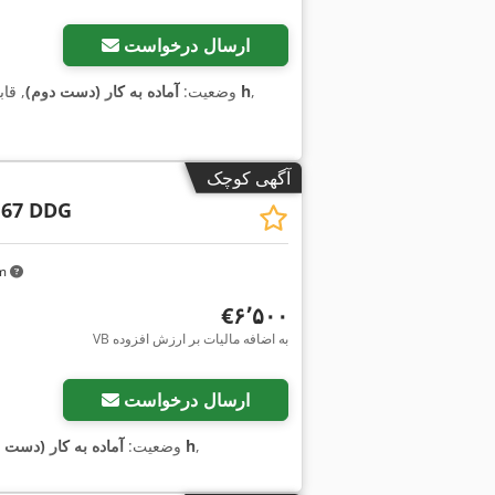
ارسال درخواست
,
۱٬۱۹۲ h
وضعیت:
آماده به کار (دست دوم)
, قا
آگهی کوچک
 67 DDG
km
‎€۶٬۵۰۰
VB به اضافه مالیات بر ارزش افزوده
ارسال درخواست
,
۱٬۶۸۰ h
وضعیت:
آماده به کار (دست 