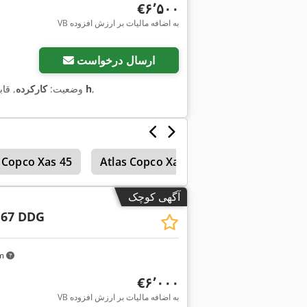
‎€۶٬۵۰۰
VB به اضافه مالیات بر ارزش افزوده
ارسال درخواست
,
۱٬۶۳۷ h
وضعیت:
کارکرده
, قا
 Copco Xas 45
Atlas Copco Xas 185
آگهی کوچک
 67 DDG
km
‎€۶٬۰۰۰
VB به اضافه مالیات بر ارزش افزوده