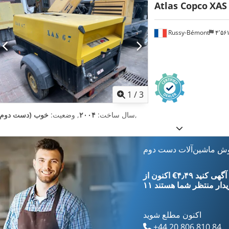
Atlas Copco
XAS
Russy-Bémont
۴٬۵
1
/
3
,
سال ساخت:
۲۰۰۴
, وضعیت:
خوب (دست دوم)
وش ماشین‌آلات دست دوم
‎€۴٫۴۹ ثبت آگهی کنید
یدار
منتظر شما هستند
اکنون مطلع شوید
+44 20 806 810 84