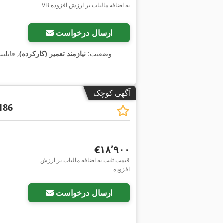
VB به اضافه مالیات بر ارزش افزوده
ارسال درخواست
وضعیت:
نیازمند تعمیر (کارکرده)
, قابلی
آگهی کوچک
186
‎€۱۸٬۹۰۰
قیمت ثابت به اضافه مالیات بر ارزش
افزوده
ارسال درخواست