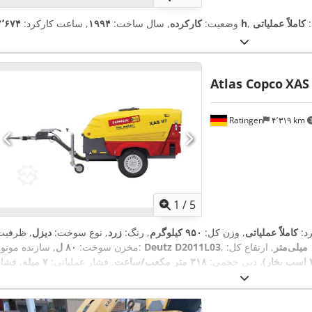
:
کاملاً عملیاتی
۲٬۶۷۴ h
وضعیت:
کارکرده
, سال ساخت:
۱۹۹۴
, ساعت کارکرد:
Atlas Copco
XAS
Ratingen
۴٬۳۱۹ km
1
/
5
رد:
کاملاً عملیاتی
, وزن کل:
۹۵۰ کیلوگرم
, رنگ:
زرد
, نوع سوخت:
دیزل
, ظرفیت
, ارتفاع کل:
Deutz D2011L03
, سازنده موتور:
مخزن سوخت:
۸۰ ل
, دبی حجمی:
۳۱۸ متر مکعب/ساعت
, فشار عملیاتی:
۷ میله
, فشار
۹۸ دسی بل (dB)
(حداقل):
۴ میله
, فشار (حداکثر):
۸٫۵ میله
, سطح صدا:
APP418299
, شماره دستگاه/وسیله نقلیه:
۰۴/۲۰۲۵
بازرسی بعدی (TÜV):