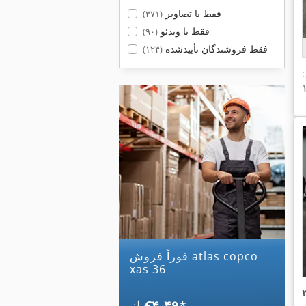
فقط با تصاویر
(۳۷۱)
فقط با ویدئو
(۹۰)
فقط فروشندگان تأییدشده
(۱۲۴)
فوراً فروش atlas copco
xas 36
*
‎€۴٫۴۹
از