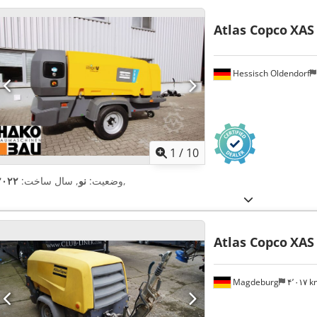
Atlas Copco
XAS 
Hessisch Oldendorf
1
/
10
,
وضعیت:
نو
, سال ساخت:
۲۰۲۲
Atlas Copco
XAS
Magdeburg
۴٬۰۱۷ 