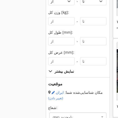
-
وزن کل [kg]:
-
ه
طول کل [mm]:
-
عرض کل [mm]:
-
نمایش بیشتر
موقعیت
مکان شناسایی‌شده شما:
ایران
(تغییر دادن)
شعاع:
نامحدود
(۳۷۲)