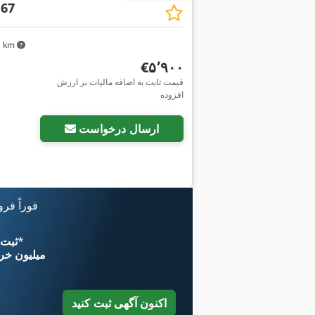
 67
۶۱ km
‎€۵٬۹۰۰
قیمت ثابت به اضافه مالیات بر ارزش
افزوده
ارسال درخواست
فوراً فر
*
اکنون از 
۱۱ میلیون خر
اکنون آگهی ثبت کنید