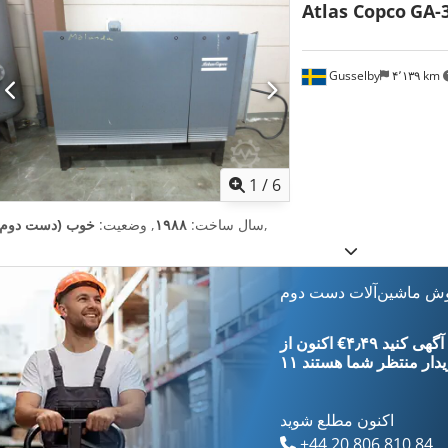
Atlas Copco
GA-
Gusselby
۴٬۱۳۹ km
1
/
6
,
سال ساخت:
۱۹۸۸
, وضعیت:
خوب (دست دوم)
وش ماشین‌آلات دست دوم
‎€۴٫۴۹ ثبت آگهی کنید
یدار
منتظر شما هستند
اکنون مطلع شوید
+44 20 806 810 84