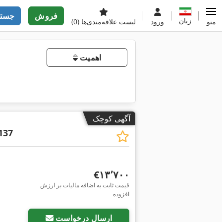
فروش
جستج
زبان
منو
ورود
لیست علاقه‌مندی‌ها
(0)
اهمیت
آگهی کوچک
137
‎€۱۳٬۷۰۰
قیمت ثابت به اضافه مالیات بر ارزش
افزوده
ارسال درخواست