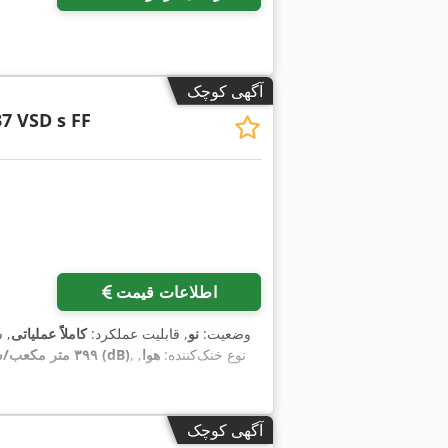
آگهی کوچک
7 VSD s FF
درخواست تص
اطلاعات قیمت
وضعیت:
نو
, قابلیت عملکرد:
کاملاً عملیاتی
, 
, نوع خنک‌کننده:
هوا
,
۶۷ دسی بل (dB)
۳۹۹ متر مکعب/ساعت
آگهی کوچک