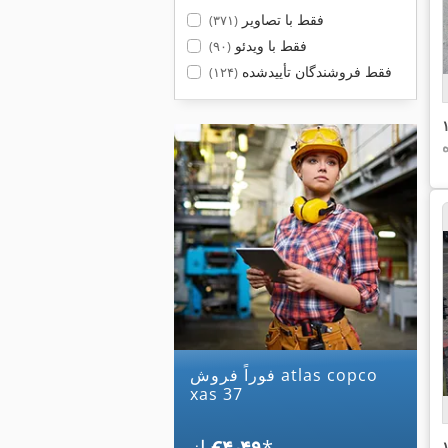
فقط با تصاویر
(۳۷۱)
فقط با ویدئو
(۹۰)
فقط فروشندگان تأییدشده
(۱۲۴)
ه
فوراً فروش atlas copco
xas 37
*
‎€۴٫۴۹
از