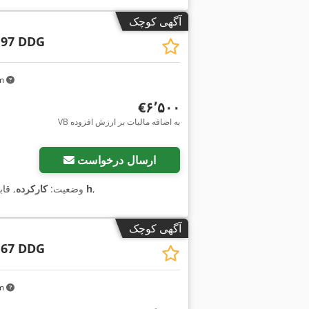
آگهی کوچک
 97 DDG
km
‎€۶٬۵۰۰
VB به اضافه مالیات بر ارزش افزوده
ارسال درخواست
,
۱٬۶۳۷ h
وضعیت:
کارکرده
, قا
آگهی کوچک
 67 DDG
km