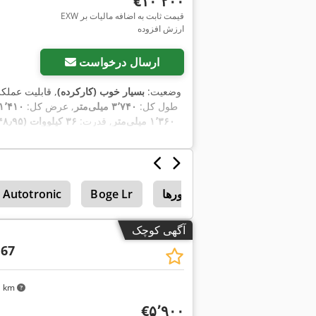
‎€۱۰٬۲۰۰
EXW قیمت ثابت به اضافه مالیات بر
ارزش افزوده
ارسال درخواست
وضعیت:
بسیار خوب (کارکرده)
, قابلیت عملک
, طول کل:
۳٬۷۴۰ میلی‌متر
, عرض کل:
۱٬۴۱۰ میلی‌متر
۱٬۳۶۰ میلی‌متر
, قدرت:
۳۶ کیلووات (۴۸٫۹۵ اسب بخار)
,
۱٬۱۹۰ h
, سال ساخت:
۲۰۱۶
, ساعت کارکرد:
,
بازرسی ایمنی UVV
, تجهیزات:
کمپرسورها
Boge Lr
 Autotronic
آگهی کوچک
 67
۶۱ km
‎€۵٬۹۰۰