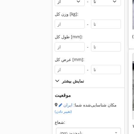
-
وزن کل [kg]:
-
طول کل [mm]:
-
عرض کل [mm]:
-
نمایش بیشتر
موقعیت
مکان شناسایی‌شده شما:
ایران
(تغییر دادن)
شعاع:
نامحدود
(۳۷۲)