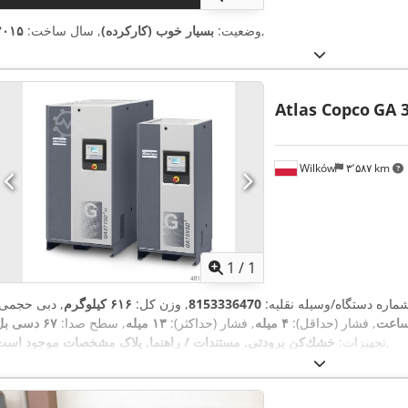
,
وضعیت:
بسیار خوب (کارکرده)
, سال ساخت:
۲۰۱۵
Atlas Copco
GA 3
Wilków
۳٬۵۸۷ km
اویر بیشتر
1
/
1
شماره دستگاه/وسیله نقلیه:
8153336470
, وزن کل:
۶۱۶ کیلوگرم
, دبی حجمی:
, فشار (حداقل):
۴ میله
, فشار (حداکثر):
۱۳ میله
, سطح صدا:
,
تجهیزات:
خشك‌كن برودتی, مستندات / راهنما, پلاک مشخصات موجود است