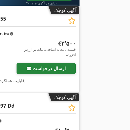
*برای هر آگهی/ماهانه
آگهی کوچک
 55
٬۷۴۰ km
‎€۳٬۵۰۰
قیمت ثابت به اضافه مالیات بر ارزش
افزوده
ارسال درخواست
,
, قابلیت عملکرد
آگهی کوچک
 97 Dd