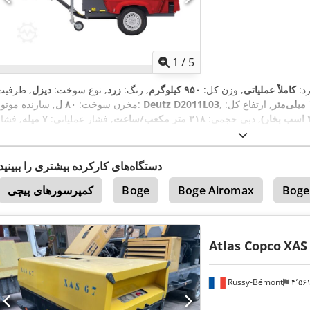
1
/
5
رد:
کاملاً عملیاتی
, وزن کل:
۹۵۰ کیلوگرم
, رنگ:
زرد
, نوع سوخت:
دیزل
, ظرفیت
, ارتفاع کل:
Deutz D2011L03
, سازنده موتور:
مخزن سوخت:
۸۰ ل
, دبی حجمی:
۳۱۸ متر مکعب/ساعت
, فشار عملیاتی:
۷ میله
, فشار
۹۸ دسی بل (dB)
(حداقل):
۴ میله
, فشار (حداکثر):
۸٫۵ میله
, سطح صدا:
APP418299
, شماره دستگاه/وسیله نقلیه:
۰۴/۲۰۲۵
بازرسی بعدی (TÜV):
دستگاه‌های کارکرده بیشتری را ببینید
Boge
Boge Airomax
Boge
کمپرسورهای پیچی
Atlas Copco
XAS
Russy-Bémont
۴٬۵