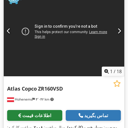
1
/
18
Atlas Copco
ZR160VSD
Hohenems
۴٬۰۴۲ km
تماس بگیرید
اطلاعات قیمت
وضعیت:
بسیار خوب (کارکرده)
, سال ساخت:
۲۰۰۸
, ساعت کارکرد: