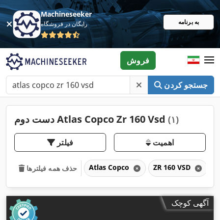
Machineseeker
به برنامه
رایگان در فروشگاه
فروش
جستجو کردن
دست دوم Atlas Copco Zr 160 Vsd
(۱)
اهمیت
فیلتر
Atlas Copco
ZR 160 VSD
Z
حذف همه فیلترها
آگهی کوچک