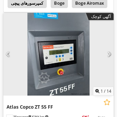
B
Boge Airomax
Boge
کمپرسورهای پیچی
0
آگهی کوچک
1
/
14
Atlas Copco
ZT 55 FF
Warszawa
۳٬۴۲۷ km