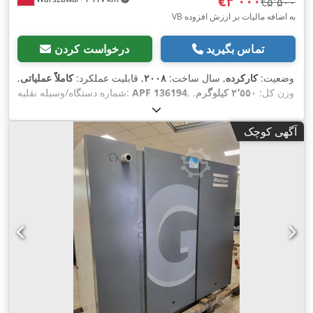
‎€۴٬۰۰۰
‎€۵٬۵۰۰
VB به اضافه مالیات بر ارزش افزوده
تماس بگیرید
درخواست کردن
وضعیت:
کارکرده
, سال ساخت:
۲۰۰۸
, قابلیت عملکرد:
کاملاً عملیاتی
,
, وزن کل:
۲٬۵۵۰ کیلوگرم
,
APF 136194
شماره دستگاه/وسیله نقلیه:
طول کل:
۲٬۹۰۰ میلی‌متر
, عرض کل:
۱٬۴۵۰ میلی‌متر
, ارتفاع کل:
۲٬۲۰۰ میلی‌متر
, نیاز به فضا طول:
۳٬۰۰۰ میلی‌متر
, عرض مورد نیاز:
آگهی کوچک
,
, نوع سوخت:
برقی
ABB
, سازنده موتور:
۱٬۶۰۰ میلی‌متر