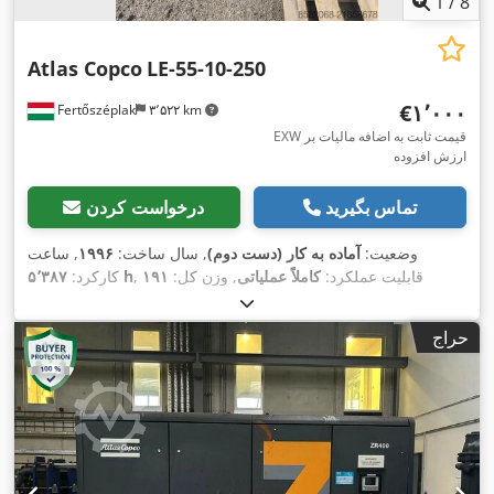
1
/
8
Atlas Copco
LE-55-10-250
‎€۱٬۰۰۰
Fertőszéplak
۳٬۵۲۲ km
EXW قیمت ثابت به اضافه مالیات بر
ارزش افزوده
تماس بگیرید
درخواست کردن
وضعیت:
آماده به کار (دست دوم)
, سال ساخت:
۱۹۹۶
, ساعت
, قابلیت عملکرد:
کاملاً عملیاتی
, وزن کل:
۱۹۱
۵٬۳۸۷ h
کارکرد:
,
کیلوگرم
, طول کل:
۱٬۵۰۰ میلی‌متر
حراج