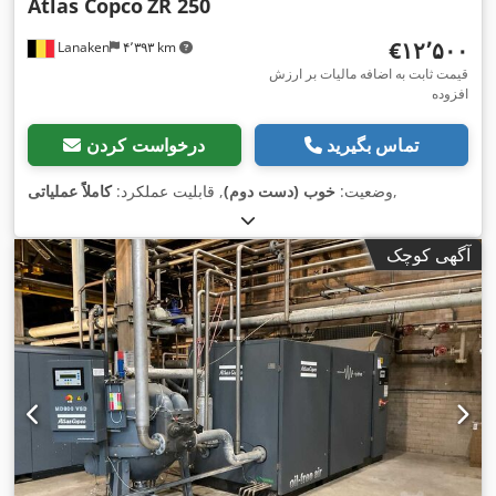
Atlas Copco
ZR 250
‎€۱۲٬۵۰۰
Lanaken
۴٬۳۹۳ km
قیمت ثابت به اضافه مالیات بر ارزش
افزوده
تماس بگیرید
درخواست کردن
,
وضعیت:
خوب (دست دوم)
, قابلیت عملکرد:
کاملاً عملیاتی
آگهی کوچک