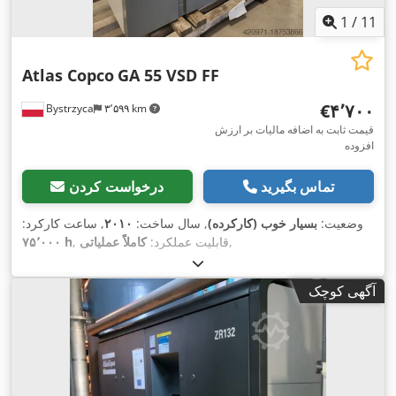
1
/
11
Atlas Copco
GA 55 VSD FF
‎€۴٬۷۰۰
Bystrzyca
۳٬۵۹۹ km
قیمت ثابت به اضافه مالیات بر ارزش
افزوده
تماس بگیرید
درخواست کردن
وضعیت:
بسیار خوب (کارکرده)
, سال ساخت:
۲۰۱۰
, ساعت کارکرد:
,
, قابلیت عملکرد:
کاملاً عملیاتی
۷۵٬۰۰۰ h
آگهی کوچک