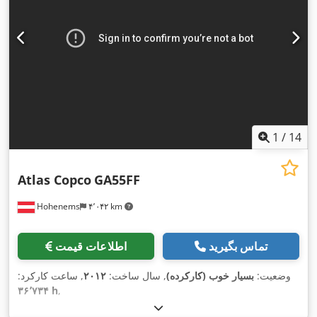
1
/
14
Atlas Copco
GA55FF
Hohenems
۴٬۰۴۲ km
تماس بگیرید
اطلاعات قیمت
وضعیت:
بسیار خوب (کارکرده)
, سال ساخت:
۲۰۱۲
, ساعت کارکرد:
۳۶٬۷۳۴ h
,