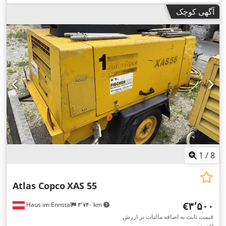
آگهی کوچک
1
/
8
Atlas Copco
XAS 55
‎€۳٬۵۰۰
Haus im Ennstal
۳٬۷۴۰ km
قیمت ثابت به اضافه مالیات بر ارزش
افزوده