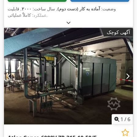
وضعیت:
آماده به کار (دست دوم)
, سال ساخت:
۲۰۰۰
, قابلیت
,
عملکرد:
کاملاً عملیاتی
آگهی کوچک
1
/
6