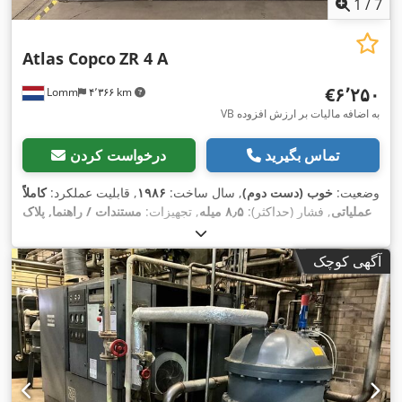
1
/
7
Atlas Copco
ZR 4 A
‎€۶٬۲۵۰
Lomm
۴٬۳۶۶ km
VB به اضافه مالیات بر ارزش افزوده
تماس بگیرید
درخواست کردن
وضعیت:
خوب (دست دوم)
, سال ساخت:
۱۹۸۶
, قابلیت عملکرد:
کاملاً
عملیاتی
, فشار (حداکثر):
۸٫۵ میله
, تجهیزات:
مستندات / راهنما, پلاک
,
مشخصات موجود است
آگهی کوچک