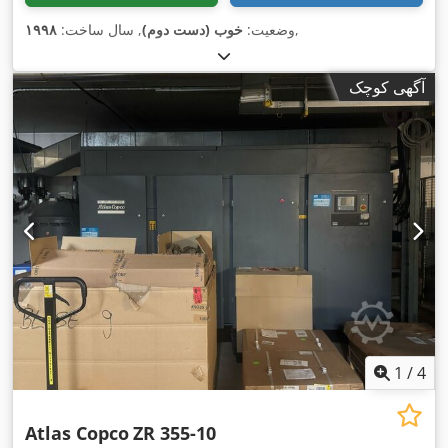
,
وضعیت:
خوب (دست دوم)
, سال ساخت:
۱۹۹۸
آگهی کوچک
1
/
4
Atlas Copco
ZR 355-10