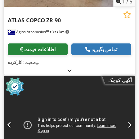
1
/
6
ATLAS COPCO
ZR 90
Agios Athanasios
۲٬۷۸۱ km
تماس بگیرید
اطلاعات قیمت
,
وضعیت:
کارکرده
آگهی کوچک