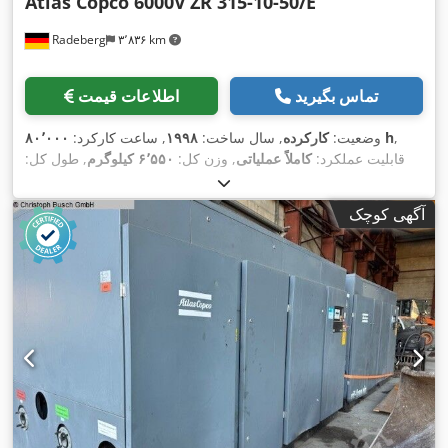
Atlas Copco 6000V
ZR 315-10-50/E
Radeberg
۳٬۸۳۶ km
تماس بگیرید
اطلاعات قیمت
,
۸۰٬۰۰۰ h
وضعیت:
کارکرده
, سال ساخت:
۱۹۹۸
, ساعت کارکرد:
قابلیت عملکرد:
کاملاً عملیاتی
, وزن کل:
۶٬۵۵۰ کیلوگرم
, طول کل:
۳٬۷۰۰ میلی‌متر
, عرض کل:
۲٬۱۲۰ میلی‌متر
, ارتفاع کل:
۲٬۴۰۰
, قدرت:
۳۱۵ کیلووات (۴۲۸٫۲۸
Siemens
, سازنده موتور:
میلی‌متر
آگهی کوچک
اسب بخار)
, دبی حجمی:
۴۶ متر مکعب/ساعت
, فشار عملیاتی:
۱۰
, نوع خنک‌کننده:
آب
, تجهیزات:
۷۲ دسی بل (dB)
میله
, سطح صدا:
,
مستندات / راهنما, پلاک مشخصات موجود است