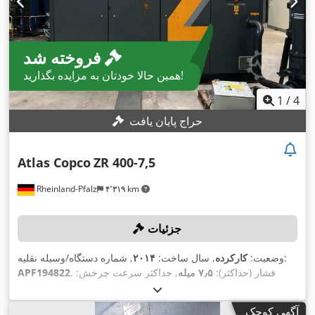
فروخته شد
همین حالا خودتان به مزایده بگذارید!
1
/
4
حراج پایان یافت
Atlas Copco
ZR 400-7,5
Rheinland-Pfalz
۴٬۳۱۹ km
جزئیات
, شماره دستگاه/وسیله نقلیه:
وضعیت:
کارکرده
, سال ساخت:
۲۰۱۴
, فشار (حداکثر):
۷٫۵ میله
, حداکثر سرعت چرخش:
APF194822
,
۱٬۴۸۵ دور/دقیقه
آگهی کوچک