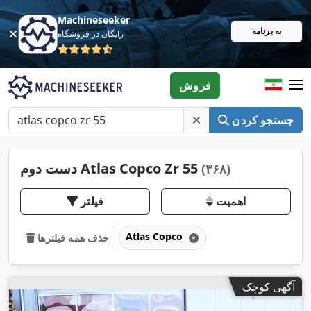
Machineseeker
به برنامه
رایگان در فروشگاه
فروش
جستجو کردن
دست دوم Atlas Copco Zr 55
(۳۶۸)
اهمیت
فیلتر
Atlas Copco
حذف همه فیلترها
آگهی کوچک