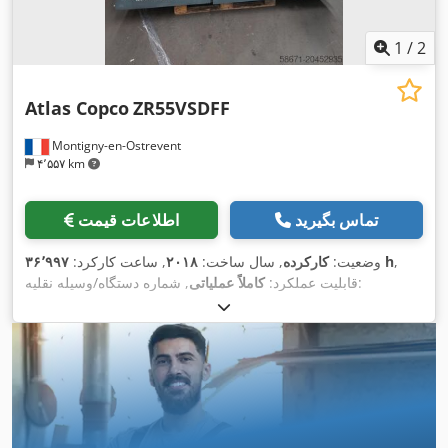
1
/
2
Atlas Copco
ZR55VSDFF
Montigny-en-Ostrevent
۴٬۵۵۷ km
تماس بگیرید
اطلاعات قیمت
,
۳۶٬۹۹۷ h
وضعیت:
کارکرده
, سال ساخت:
۲۰۱۸
, ساعت کارکرد:
, شماره دستگاه/وسیله نقلیه:
قابلیت عملکرد:
کاملاً عملیاتی
, وزن کل:
۱٬۴۸۹ کیلوگرم
, طول کل:
۲٬۴۵۰ میلی‌متر
,
API794107
عرض کل:
۱٬۰۲۰ میلی‌متر
, ارتفاع کل:
۱٬۸۳۰ میلی‌متر
, قدرت:
۵۵
کیلووات (۷۴٫۷۸ اسب بخار)
, فشار عملیاتی:
۹ میله
, نوع خنک‌کننده:
هوا
, تجهیزات:
سیستم هوای فشرده, پلاک مشخصات موجود است,
,
کمپرسور