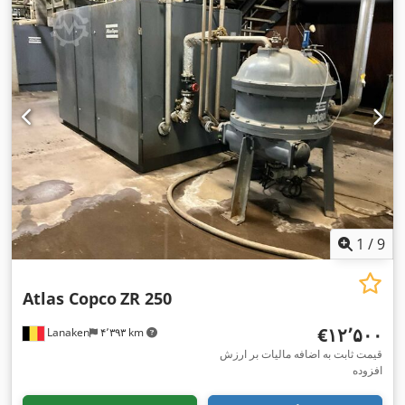
1
/
9
Atlas Copco
ZR 250
‎€۱۲٬۵۰۰
Lanaken
۴٬۳۹۳ km
قیمت ثابت به اضافه مالیات بر ارزش
افزوده