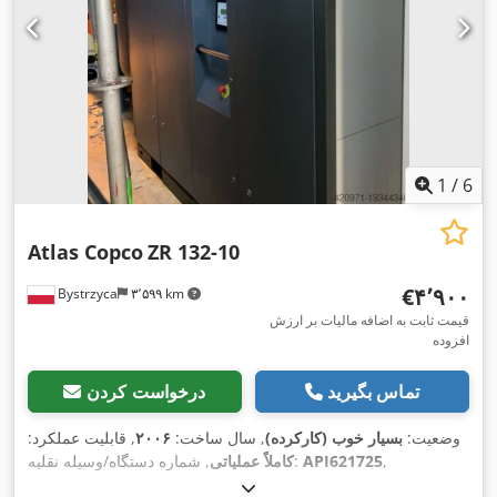
1
/
6
Atlas Copco
ZR 132-10
‎€۴٬۹۰۰
Bystrzyca
۳٬۵۹۹ km
قیمت ثابت به اضافه مالیات بر ارزش
افزوده
تماس بگیرید
درخواست کردن
وضعیت:
بسیار خوب (کارکرده)
, سال ساخت:
۲۰۰۶
, قابلیت عملکرد:
,
API621725
, شماره دستگاه/وسیله نقلیه:
کاملاً عملیاتی