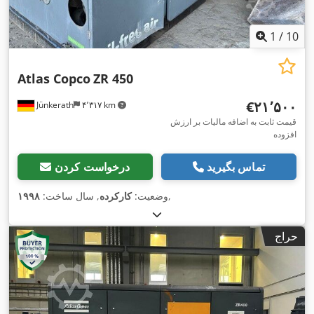
1
/
10
Atlas Copco
ZR 450
‎€۲۱٬۵۰۰
Jünkerath
۴٬۳۱۷ km
قیمت ثابت به اضافه مالیات بر ارزش
افزوده
تماس بگیرید
درخواست کردن
,
وضعیت:
کارکرده
, سال ساخت:
۱۹۹۸
حراج