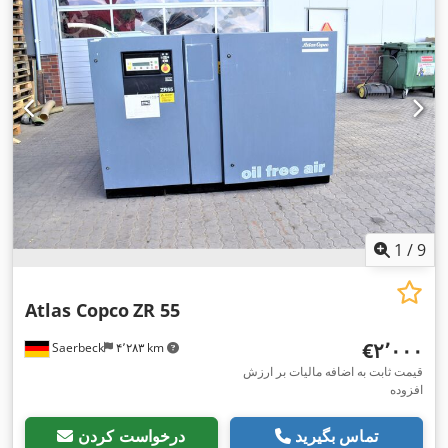
1
/
9
Atlas Copco
ZR 55
‎€۲٬۰۰۰
Saerbeck
۴٬۲۸۳ km
قیمت ثابت به اضافه مالیات بر ارزش
افزوده
تماس بگیرید
درخواست کردن