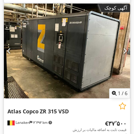
آگهی کوچک
1
/
6
Atlas Copco
ZR 315 VSD
‎€۳۷٬۵۰۰
Lanaken
۴٬۳۹۳ km
قیمت ثابت به اضافه مالیات بر ارزش