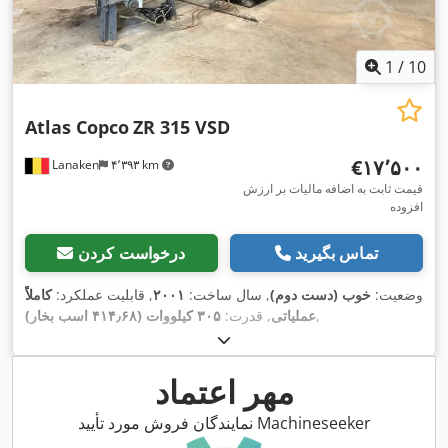
1
/
10
Atlas Copco
ZR 315 VSD
‎€۱۷٬۵۰۰
Lanaken
۴٬۳۹۳ km
قیمت ثابت به اضافه مالیات بر ارزش
افزوده
تماس بگیرید
درخواست کردن
وضعیت:
خوب (دست دوم)
, سال ساخت:
۲۰۰۱
, قابلیت عملکرد:
کاملاً
,
عملیاتی
, قدرت:
۳۰۵ کیلووات (۴۱۴٫۶۸ اسب بخار)
مهر اعتماد
نمایندگان فروش مورد تأیید Machineseeker