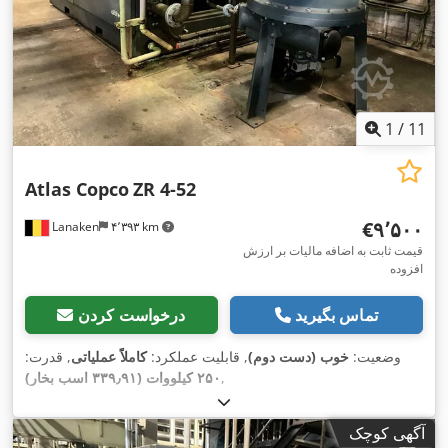
1
/
11
Atlas Copco
ZR 4-52
‎€۹٬۵۰۰
Lanaken
۴٬۳۹۳ km
قیمت ثابت به اضافه مالیات بر ارزش
افزوده
تماس بگیرید
درخواست کردن
وضعیت:
خوب (دست دوم)
, قابلیت عملکرد:
کاملاً عملیاتی
, قدرت:
,
۲۵۰ کیلووات (۳۳۹٫۹۱ اسب بخار)
آگهی کوچک