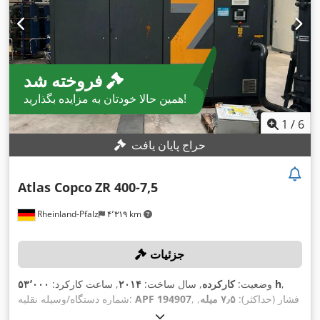
فروخته شد
همین حالا خودتان به مزایده بگذارید!
1
/
6
حراج پایان یافت
Atlas Copco
ZR 400-7,5
Rheinland-Pfalz
۴٬۳۱۹ km
جزئیات
,
۵۳٬۰۰۰ h
وضعیت:
کارکرده
, سال ساخت:
۲۰۱۴
, ساعت کارکرد:
, فشار (حداکثر):
۷٫۵ میله
,
APF 194907
شماره دستگاه/وسیله نقلیه:
,
حداکثر سرعت چرخش:
۱٬۴۸۵ دور/دقیقه