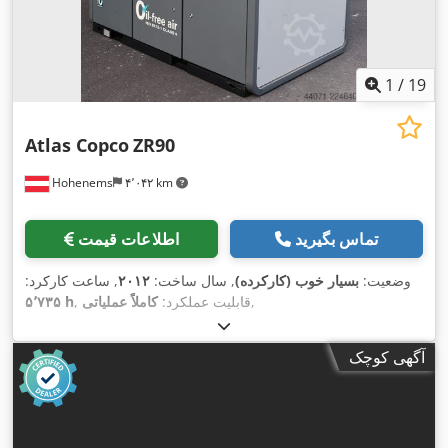
1
/
19
Atlas Copco
ZR90
Hohenems
۴٬۰۴۲ km
تماس بگیرید
اطلاعات قیمت
وضعیت:
بسیار خوب (کارکرده)
, سال ساخت:
۲۰۱۲
, ساعت کارکرد:
,
, قابلیت عملکرد:
کاملاً عملیاتی
۵٬۷۳۵ h
آگهی کوچک