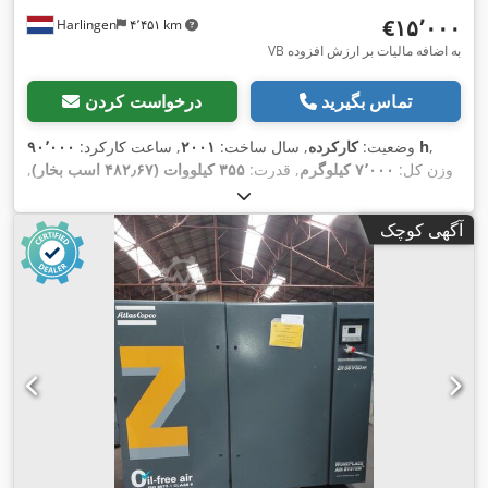
‎€۱۵٬۰۰۰
Harlingen
۴٬۴۵۱ km
VB به اضافه مالیات بر ارزش افزوده
تماس بگیرید
درخواست کردن
,
۹۰٬۰۰۰ h
وضعیت:
کارکرده
, سال ساخت:
۲۰۰۱
, ساعت کارکرد:
وزن کل:
۷٬۰۰۰ کیلوگرم
, قدرت:
۳۵۵ کیلووات (۴۸۲٫۶۷ اسب بخار)
,
,
فشار عملیاتی:
۱۰ میله
, فشار (حداکثر):
۱۰ میله
, نوع خنک‌کننده:
آب
آگهی کوچک