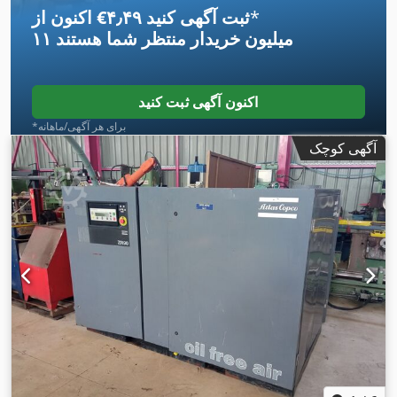
*
اکنون از ‎€۴٫۴۹ ثبت آگهی کنید
۱۱ میلیون خریدار
منتظر شما هستند
اکنون آگهی ثبت کنید
*برای هر آگهی/ماهانه
آگهی کوچک