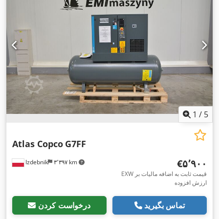
1
/
5
Atlas Copco
G7FF
‎€۵٬۹۰۰
Izdebnik
۳٬۳۹۷ km
EXW قیمت ثابت به اضافه مالیات بر
ارزش افزوده
تماس بگیرید
درخواست کردن