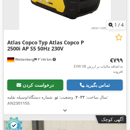
1
/
4
Atlas Copco
Typ Atlas Copco P
2500i AP S5 50Hz 230V
‎€۷۹۹
Wettenberg
۴٬۱۷۸ km
EXW VB به اضافه مالیات بر ارزش
افزوده
تماس بگیرید
درخواست کردن
, شماره دستگاه/وسیله نقلیه:
سال ساخت:
۲۰۲۲
, وضعیت:
نو
AN2301155
,
آگهی کوچک