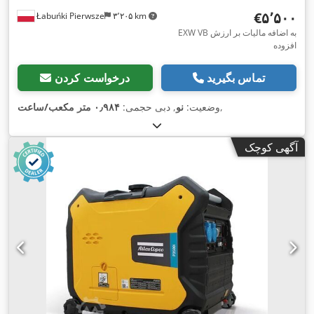
‎€۵٬۵۰۰
Łabuńki Pierwsze
۳٬۲۰۵ km
EXW VB به اضافه مالیات بر ارزش
افزوده
تماس بگیرید
درخواست کردن
,
وضعیت:
نو
, دبی حجمی:
۰٫۹۸۴ متر مکعب/ساعت
آگهی کوچک