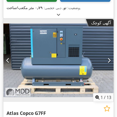
,
وضعیت:
نو
, دبی حجمی:
۰٫۷۹ متر مکعب/ساعت
آگهی کوچک
1
/
13
Atlas Copco
G7FF