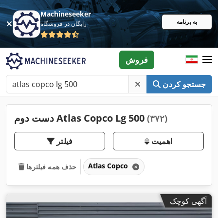
Machineseeker
به برنامه
رایگان در فروشگاه
فروش
جستجو کردن
دست دوم Atlas Copco Lg 500
(۳۷۲)
اهمیت
فیلتر
Atlas Copco
حذف همه فیلترها
آگهی کوچک