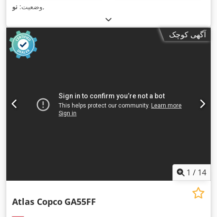
,
وضعیت:
نو
آگهی کوچک
1
/
14
Atlas Copco
GA55FF