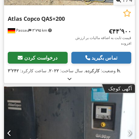
1
/
4
Atlas Copco
QAS+200
‎€۴۴٬۹۰۰
Passau
۳٬۷۹۵ km
قیمت ثابت به اضافه مالیات بر ارزش
افزوده
تماس بگیرید
درخواست کردن
,
۳٬۲۴۲ h
وضعیت:
کارکرده
, سال ساخت:
۲۰۲۲
, ساعت کارکرد:
آگهی کوچک