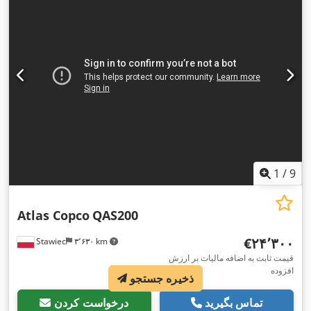
1
/
9
Atlas Copco
QAS200
‎€۲۴٬۳۰۰
Stawiec
۳٬۶۳۰ km
قیمت ثابت به اضافه مالیات بر ارزش
افزوده
ذخیره جستجو
تماس بگیرید
درخواست کردن