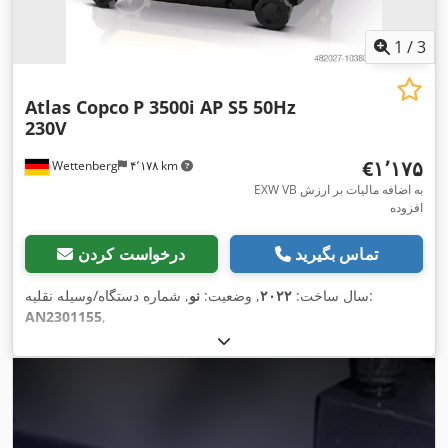
1
/
3
Atlas Copco
P 3500i AP S5 50Hz
230V
‎€۱٬۱۷۵
Wettenberg
۴٬۱۷۸ km
EXW VB به اضافه مالیات بر ارزش
افزوده
تماس بگیرید
درخواست کردن
, شماره دستگاه/وسیله نقلیه:
سال ساخت:
۲۰۲۲
, وضعیت:
نو
AN2301155
,