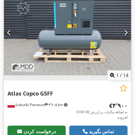
1
/
14
Atlas Copco
G5FF
‎€۴٬۹۰۰
Łabuńki Pierwsze
۳٬۲۰۵ km
EXW VB به اضافه مالیات بر ارزش
افزوده
تماس بگیرید
درخواست کردن