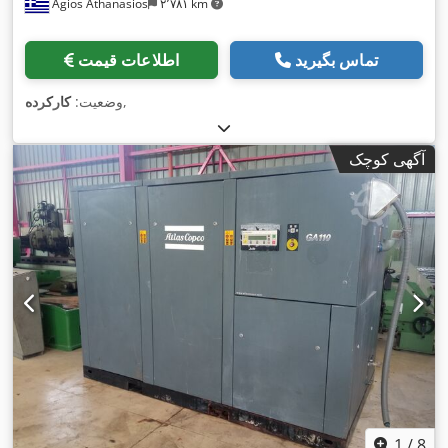
Agios Athanasios
۲٬۷۸۱ km
تماس بگیرید
اطلاعات قیمت
,
وضعیت:
کارکرده
آگهی کوچک
1
/
8