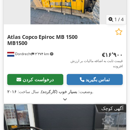
1
/
4
Atlas Copco
Epiroc MB 1500
MB1500
‎€۱۶٬۹۰۰
Dordrecht
۴٬۴۷۴ km
قیمت ثابت به اضافه مالیات بر ارزش
افزوده
تماس بگیرید
درخواست کردن
,
وضعیت:
بسیار خوب (کارکرده)
, سال ساخت:
۲۰۱۶
آگهی کوچک