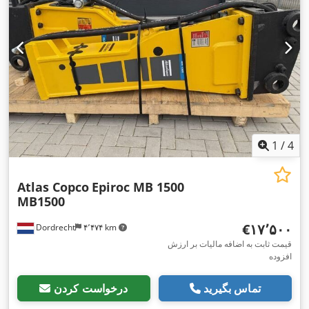
1
/
4
Atlas Copco
Epiroc MB 1500
MB1500
‎€۱۷٬۵۰۰
Dordrecht
۴٬۴۷۴ km
قیمت ثابت به اضافه مالیات بر ارزش
افزوده
تماس بگیرید
درخواست کردن