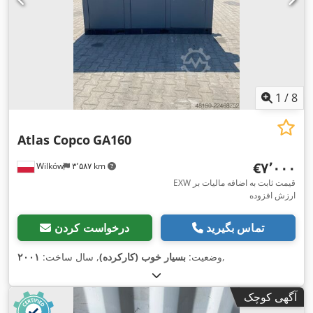
1
/
8
Atlas Copco
GA160
‎€۷٬۰۰۰
Wilków
۳٬۵۸۷ km
EXW قیمت ثابت به اضافه مالیات بر
ارزش افزوده
تماس بگیرید
درخواست کردن
,
وضعیت:
بسیار خوب (کارکرده)
, سال ساخت:
۲۰۰۱
آگهی کوچک