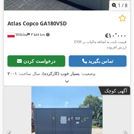
1
/
8
Atlas Copco
GA180VSD
‎€۱۰٬۰۰۰
Wilków
۳٬۵۸۷ km
EXW قیمت ثابت به اضافه مالیات بر
ارزش افزوده
تماس بگیرید
درخواست کردن
,
وضعیت:
بسیار خوب (کارکرده)
, سال ساخت:
۲۰۰۱
آگهی کوچک