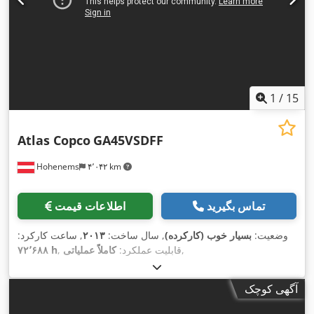
1
/
15
Atlas Copco
GA45VSDFF
Hohenems
۴٬۰۴۲ km
تماس بگیرید
اطلاعات قیمت
وضعیت:
بسیار خوب (کارکرده)
, سال ساخت:
۲۰۱۳
, ساعت کارکرد:
,
, قابلیت عملکرد:
کاملاً عملیاتی
۷۲٬۶۸۸ h
آگهی کوچک