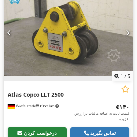
1
/
5
Atlas Copco
LLT 2500
‎€۱۴۰
Wiefelstede
۴٬۲۷۹ km
قیمت ثابت به اضافه مالیات بر ارزش
افزوده
تماس بگیرید
درخواست کردن