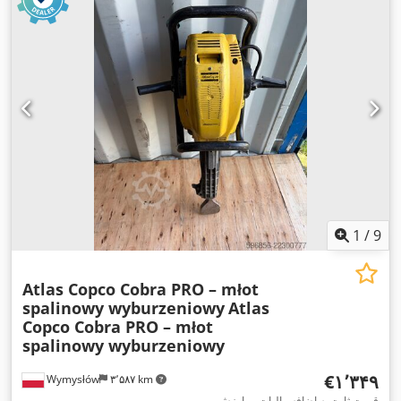
1
/
9
Atlas Copco Cobra PRO – młot
spalinowy wyburzeniowy
Atlas
Copco Cobra PRO – młot
spalinowy wyburzeniowy
‎€۱٬۳۴۹
Wymysłów
۳٬۵۸۷ km
قیمت ثابت به اضافه مالیات بر ارزش