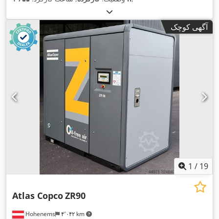
آگهی کوچک
1
/
19
Atlas Copco
ZR90
Hohenems
۴٬۰۴۲ km