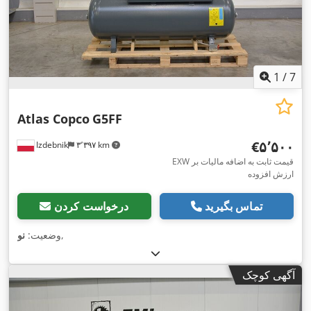
1
/
7
Atlas Copco
G5FF
‎€۵٬۵۰۰
Izdebnik
۳٬۳۹۷ km
EXW قیمت ثابت به اضافه مالیات بر
ارزش افزوده
تماس بگیرید
درخواست کردن
,
وضعیت:
نو
آگهی کوچک