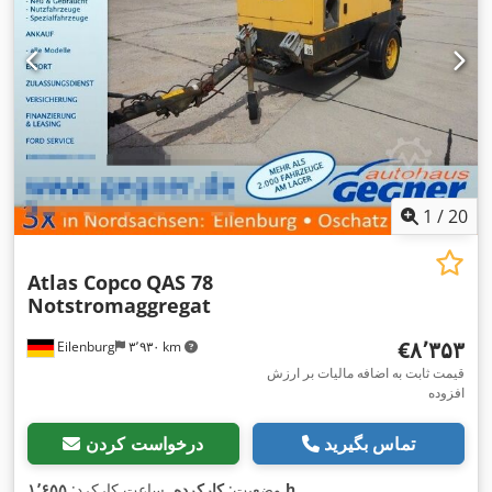
1
/
20
Atlas Copco
QAS 78
Notstromaggregat
‎€۸٬۳۵۳
Eilenburg
۳٬۹۳۰ km
قیمت ثابت به اضافه مالیات بر ارزش
افزوده
تماس بگیرید
درخواست کردن
,
۱٬۶۵۵ h
وضعیت:
کارکرده
, ساعت کارکرد: