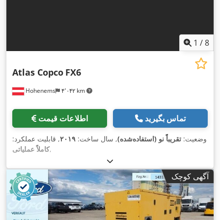
1
/
8
Atlas Copco
FX6
Hohenems
۴٬۰۴۲ km
تماس بگیرید
اطلاعات قیمت
وضعیت:
تقریباً نو (استفاده‌شده)
, سال ساخت:
۲۰۱۹
, قابلیت عملکرد:
,
کاملاً عملیاتی
آگهی کوچک