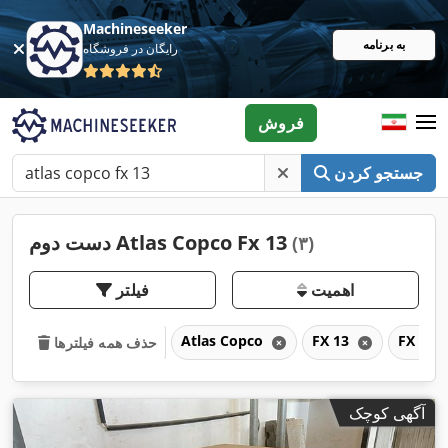
Machineseeker
به برنامه
رایگان در فروشگاه
فروش
جستجو کردن
دست دوم Atlas Copco Fx 13
(۳)
اهمیت
فیلتر
Atlas Copco
FX 13
FX
حذف همه فیلترها
آگهی کوچک