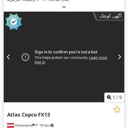
آگهی کوچک
1
/
9
Atlas Copco
FX13
Hohenems
۴٬۰۴۲ km