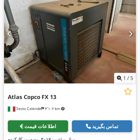
1
/
5
Atlas Copco
FX 13
Sesto Calende
۴٬۱۰۲ km
تماس بگیرید
اطلاعات قیمت
,
سال ساخت:
۲۰۱۷
, وضعیت:
کارکرده