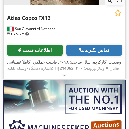
1
/
1
Atlas Copco
FX13
San Giovanni Al Natisone
۳٬۷۳۸ km
تماس بگیرید
اطلاعات قیمت
وضعیت:
کارکرده
, سال ساخت:
۲۰۱۸
, قابلیت عملکرد:
کاملاً عملیاتی
,
, فشار
۴۰۰ V
, ولتاژ ورودی:
ITJ214062
شماره دستگاه/وسیله نقلیه:
,
(حداکثر):
۱۳ میله