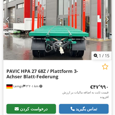
1
/
15
PAVIC
HPA 27 68Z / Plattform 3-
Achser Blatt-Federung
‎€۴۷٬۹۹۰
Lemgo
۴٬۲۰۱ km
قیمت ثابت به اضافه مالیات بر ارزش
افزوده
تماس بگیرید
درخواست کردن