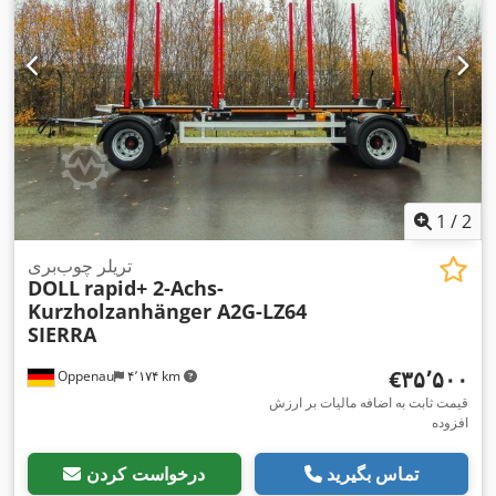
1
/
2
تریلر چوب‌بری
DOLL
rapid+ 2-Achs-
Kurzholzanhänger A2G-LZ64
SIERRA
‎€۳۵٬۵۰۰
Oppenau
۴٬۱۷۴ km
قیمت ثابت به اضافه مالیات بر ارزش
افزوده
تماس بگیرید
درخواست کردن