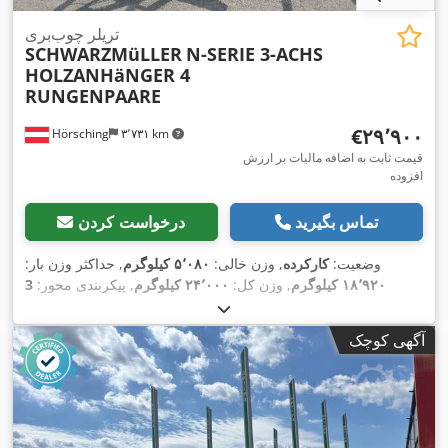
تریلر چوب‌بری
SCHWARZMüLLER
N-SERIE 3-ACHS
HOLZANHäNGER 4
RUNGENPAARE
‎€۲۹٬۹۰۰
Hörsching
۳٬۷۳۱ km
قیمت ثابت به اضافه مالیات بر ارزش
افزوده
تماس بگیرید
درخواست کردن
وضعیت:
کارکرده
, وزن خالی:
۵٬۰۸۰ کیلوگرم
, حداکثر وزن بار:
۱۸٬۹۲۰ کیلوگرم
, وزن کل:
۲۴٬۰۰۰ کیلوگرم
, پیکربندی محور:
3
,
۱۱/۲۰۲۵
, بازرسی بعدی (TÜV):
محور
, ثبت‌نام اولیه:
۱۱/۲۰۲۲
,
, تجهیزات:
265/70 R19,5
سیستم تعلیق:
هوا
, سایز تایر:
آگهی کوچک