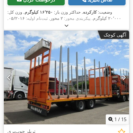
وضعیت:
کارکرده
, حداکثر وزن بار:
۱۶٬۲۵۰ کیلوگرم
, وزن کل:
۲۰٬۰۰۰ کیلوگرم
, پیکربندی محور:
۲ محور
, ثبت‌نام اولیه:
۰۵/۲۰۱۶
,
,
سال ساخت:
۲۰۱۶
آگهی کوچک
1
/
15
تریلر چوب‌بری