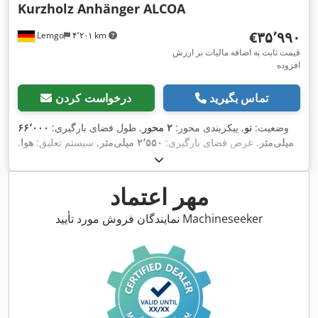
Kurzholz Anhänger ALCOA
‎€۳۵٬۹۹۰
Lemgo
۴٬۲۰۱ km
قیمت ثابت به اضافه مالیات بر ارزش
افزوده
تماس بگیرید
درخواست کردن
وضعیت:
نو
, پیکربندی محور:
۲ محور
, طول فضای بارگیری:
۶۶٬۰۰۰
میلی‌متر
, عرض فضای بارگیری:
۲٬۵۵۰ میلی‌متر
, سیستم تعلیق:
هوا
,
,
سایز تایر:
275/70-22,5
مهر اعتماد
نمایندگان فروش مورد تأیید Machineseeker