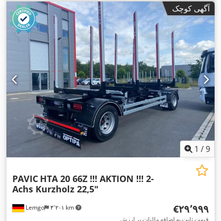
آگهی کوچک
1
/
9
PAVIC
HTA 20 66Z !!! AKTION !!! 2-
Achs Kurzholz 22,5"
‎€۲۹٬۹۹۹
Lemgo
۴٬۲۰۱ km
قیمت ثابت به اضافه مالیات بر ارزش