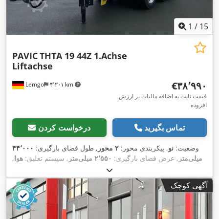
1
/
15
PAVIC
THTA 19 44Z 1.Achse
Liftachse
‎€۳۸٬۹۹۰
Lemgo
۴٬۲۰۱ km
قیمت ثابت به اضافه مالیات بر ارزش
افزوده
تماس بگیرید
درخواست کردن
وضعیت:
نو
, پیکربندی محور:
۲ محور
, طول فضای بارگیری:
۴۴٬۰۰۰
میلی‌متر
, عرض فضای بارگیری:
۲٬۵۵۰ میلی‌متر
, سیستم تعلیق:
هوا
,
,
سایز تایر:
275/70-22,5
, رنگ:
سیاه
آگهی کوچک