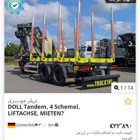
,
تجهیزات:
1
/
14
تریلر چوب‌بری
DOLL
Tandem, 4 Schemel,
LIFTACHSE, MIETEN?
‎€۲۲٬۸۹۰
Lichtenfels
۴٬۰۰۰ km
قیمت ثابت به اضافه مالیات بر ارزش
افزوده