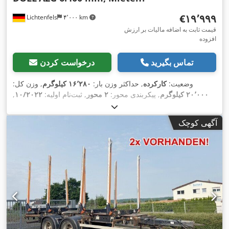
‎€۱۹٬۹۹۹
Lichtenfels
۴٬۰۰۰ km
قیمت ثابت به اضافه مالیات بر ارزش
افزوده
تماس بگیرید
درخواست کردن
وضعیت:
کارکرده
, حداکثر وزن بار:
۱۶٬۲۸۰ کیلوگرم
, وزن کل:
۲۰٬۰۰۰ کیلوگرم
, پیکربندی محور:
۲ محور
, ثبت‌نام اولیه:
۱۰/۲۰۲۲
,
, طول فضای بارگیری:
۶٬۴۰۰
۰۲/۲۰۲۷
بازرسی بعدی (TÜV):
میلی‌متر
, عرض کل:
۲٬۵۵۰ میلی‌متر
, ارتفاع کل:
۳٬۹۵۰ میلی‌متر
,
آگهی کوچک
,
سال ساخت:
۲۰۲۲
, تجهیزات: