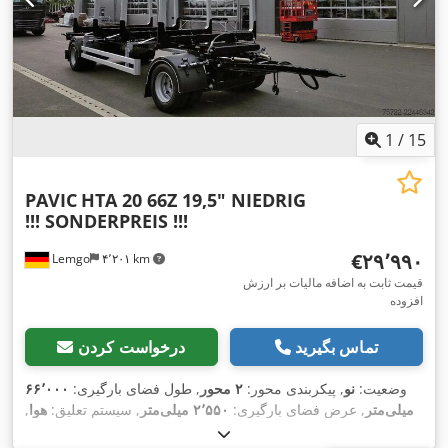
1
/
15
PAVIC
HTA 20 66Z 19,5" NIEDRIG
!!! SONDERPREIS !!!
‎€۲۹٬۹۹۰
Lemgo
۴٬۲۰۱ km
قیمت ثابت به اضافه مالیات بر ارزش
افزوده
تماس بگیرید
درخواست کردن
وضعیت:
نو
, پیکربندی محور:
۲ محور
, طول فضای بارگیری:
۶۶٬۰۰۰
میلی‌متر
, عرض فضای بارگیری:
۲٬۵۵۰ میلی‌متر
, سیستم تعلیق:
هوا
,
,
سایز تایر:
265/70-19,5
, رنگ:
سیاه