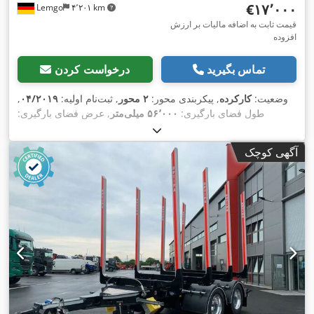
‎€۱۷٬۰۰۰
Lemgo
۴٬۲۰۱ km
قیمت ثابت به اضافه مالیات بر ارزش
افزوده
تماس بگیرید
درخواست کردن
وضعیت:
کارکرده
, پیکربندی محور:
۲ محور
, ثبت‌نام اولیه:
۰۴/۲۰۱۹
,
طول فضای بارگیری:
۵۶٬۰۰۰ میلی‌متر
, عرض فضای بارگیری:
۲۴٬۳۰۰ میلی‌متر
, سیستم تعلیق:
هوا
, سایز تایر:
275/70-22,5
, رنگ:
,
سیاه
, سال ساخت:
۲۰۱۹
آگهی کوچک