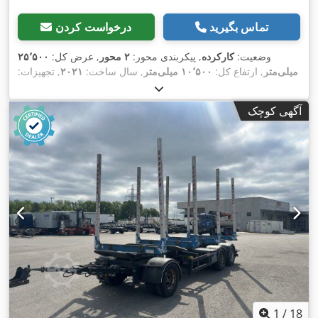
تماس بگیرید
درخواست کردن
وضعیت:
کارکرده
, پیکربندی محور:
۲ محور
, عرض کل:
۲۵٬۵۰۰
میلی‌متر
, ارتفاع کل:
۱۰٬۵۰۰ میلی‌متر
, سال ساخت:
۲۰۲۱
, تجهیزات:
,
آگهی کوچک
1
/
18