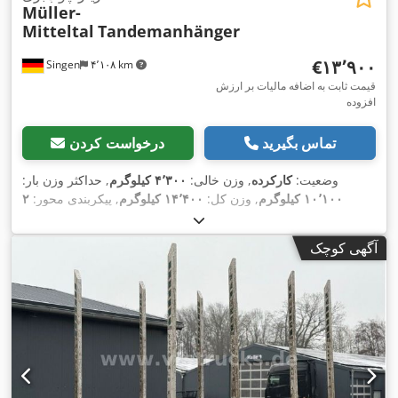
Müller-
Mitteltal
Tandemanhänger
‎€۱۳٬۹۰۰
Singen
۴٬۱۰۸ km
قیمت ثابت به اضافه مالیات بر ارزش
افزوده
تماس بگیرید
درخواست کردن
وضعیت:
کارکرده
, وزن خالی:
۴٬۳۰۰ کیلوگرم
, حداکثر وزن بار:
۱۰٬۱۰۰ کیلوگرم
, وزن کل:
۱۴٬۴۰۰ کیلوگرم
, پیکربندی محور:
۲
,
۰۶/۲۰۲۷
, بازرسی بعدی (TÜV):
محور
, ثبت‌نام اولیه:
۰۳/۲۰۱۴
سیستم تعلیق:
دیگر
, سال ساخت:
۲۰۱۴
, نوع سوخت:
بنزین
, نوع
آگهی کوچک
,
چرخ‌دنده:
دیگر
, کابین راننده:
دیگر
, کلاس انتشار:
هیچ