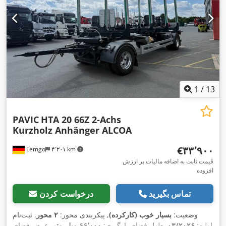
1
/
13
PAVIC
HTA 20 66Z 2-Achs
Kurzholz Anhänger ALCOA
‎€۳۳٬۹۰۰
Lemgo
۴٬۲۰۱ km
قیمت ثابت به اضافه مالیات بر ارزش
افزوده
تماس بگیرید
درخواست کردن
وضعیت:
بسیار خوب (کارکرده)
, پیکربندی محور:
۲ محور
, ثبت‌نام
اولیه:
۰۳/۲۰۲۶
, طول فضای بارگیری:
۶۶٬۰۰۰ میلی‌متر
, عرض فضای