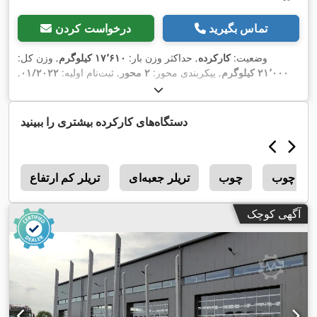
تماس بگیرید
درخواست کردن
وضعیت:
کارکرده
, حداکثر وزن بار:
۱۷٬۶۱۰ کیلوگرم
, وزن کل:
۲۱٬۰۰۰ کیلوگرم
, پیکربندی محور:
۲ محور
, ثبت‌نام اولیه:
۰۱/۲۰۲۲
,
, طول فضای بارگیری:
۵٬۲۵۰
۰۱/۲۰۲۷
بازرسی بعدی (TÜV):
میلی‌متر
, عرض کل:
۲٬۵۵۰ میلی‌متر
, ارتفاع کل:
۴٬۰۰۰ میلی‌متر
,
,
سال ساخت:
۲۰۲۲
, تجهیزات:
دستگاه‌های کارکرده بیشتری را ببینید
رغ چوب
چوب
تریلر جعبه‌ای
تریلر کم ارتفاع
چ
آگهی کوچک