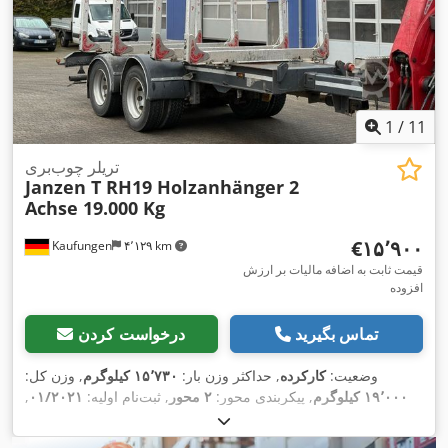
1
/
11
تریلر چوب‌بری
Janzen T RH19 Holzanhänger 2
Achse 19.000 Kg
‎€۱۵٬۹۰۰
Kaufungen
۴٬۱۲۹ km
قیمت ثابت به اضافه مالیات بر ارزش
افزوده
تماس بگیرید
درخواست کردن
وضعیت:
کارکرده
, حداکثر وزن بار:
۱۵٬۷۳۰ کیلوگرم
, وزن کل:
۱۹٬۰۰۰ کیلوگرم
, پیکربندی محور:
۲ محور
, ثبت‌نام اولیه:
۰۱/۲۰۲۱
,
,
, سال ساخت:
۲۰۲۱
۰۸/۲۰۲۸
بازرسی بعدی (TÜV):