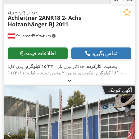
تریلر چوب‌بری
Achleitner 2ANR18 2- Achs
Holzanhänger Bj 2011
St.Lorenz
۳٬۷۸۴ km
تماس بگیرید
اطلاعات قیمت
وضعیت:
کارکرده
, حداکثر وزن بار:
۱۵٬۲۳۰ کیلوگرم
, وزن کل:
,
۱۸٬۰۰۰ کیلوگرم
, پیکربندی محور:
۲ محور
, ثبت‌نام اولیه:
۱۱/۲۰۱۱
آگهی کوچک