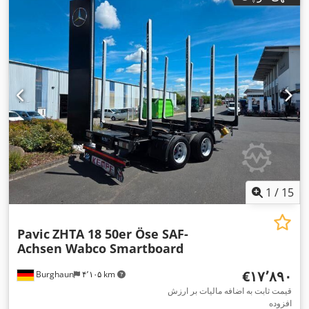
1
/
15
Pavic
ZHTA 18 50er Öse SAF-
Achsen Wabco Smartboard
‎€۱۷٬۸۹۰
Burghaun
۴٬۱۰۵ km
قیمت ثابت به اضافه مالیات بر ارزش
افزوده