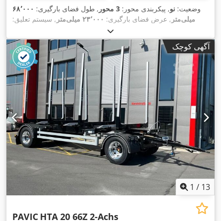
وضعیت:
نو
, پیکربندی محور:
3 محور
, طول فضای بارگیری:
۶۸٬۰۰۰
میلی‌متر
, عرض فضای بارگیری:
۲۳٬۰۰۰ میلی‌متر
, سیستم تعلیق:
,
فولاد
, سایز تایر:
275/70-22,5
آگهی کوچک
1
/
13
PAVIC
HTA 20 66Z 2-Achs