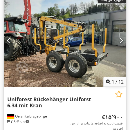
1
/
12
Uniforest
Rückehänger Uniforst
6.34 mit Kran
‎€۱۵٬۹۰۰
Oelsnitz/Erzgebirge
۳٬۹۰۴ km
قیمت ثابت به اضافه مالیات بر ارزش
افزوده