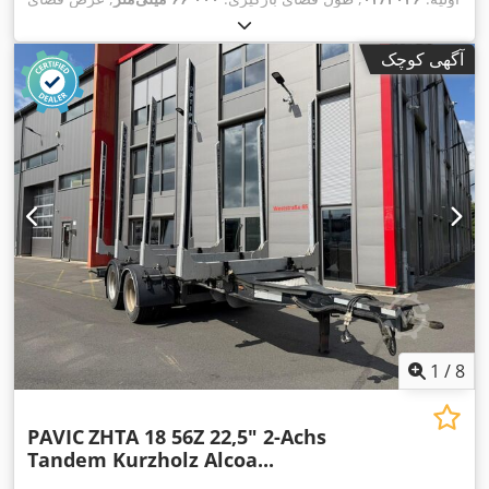
بارگیری:
۲٬۵۵۰ میلی‌متر
, سیستم تعلیق:
هوا
, سایز تایر:
275/70-
,
22,5
, سال ساخت:
۲۰۲۶
آگهی کوچک
1
/
8
PAVIC
ZHTA 18 56Z 22,5" 2-Achs
Tandem Kurzholz Alcoa...