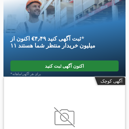
*
اکنون از ‎€۴٫۴۹ ثبت آگهی کنید
۱۱ میلیون خریدار
منتظر شما هستند
اکنون آگهی ثبت کنید
*برای هر آگهی/ماهانه
آگهی کوچک