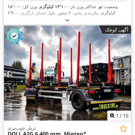
وضعیت:
نو
, حداکثر وزن بار:
۱۴٬۱۰۰ کیلوگرم
, وزن کل:
۱۸٬۰۰۰
کیلوگرم
, پیکربندی محور:
۲ محور
, طول فضای بارگیری:
۶٬۴۰۰
میلی‌متر
, عرض کل:
۲٬۵۵۰ میلی‌متر
, ارتفاع کل:
۱٬۱۴۶ میلی‌متر
,
,
سال ساخت:
۲۰۲۷
, تجهیزات:
آگهی کوچک
1
/
10
تریلر چوب‌بری
DOLL
A2G 6.400 mm, Mieten?