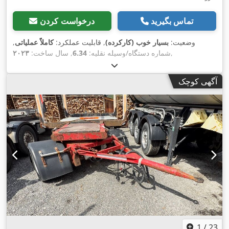
تماس بگیرید
درخواست کردن
وضعیت:
بسیار خوب (کارکرده)
, قابلیت عملکرد:
کاملاً عملیاتی
,
,
شماره دستگاه/وسیله نقلیه:
6.34
, سال ساخت:
۲۰۲۳
آگهی کوچک
1
/
23