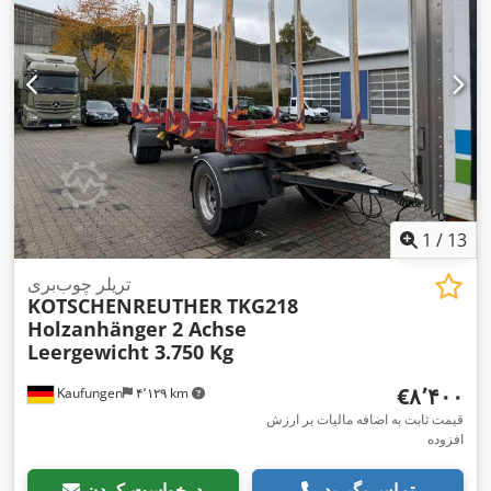
1
/
13
تریلر چوب‌بری
KOTSCHENREUTHER
TKG218
Holzanhänger 2 Achse
Leergewicht 3.750 Kg
‎€۸٬۴۰۰
Kaufungen
۴٬۱۲۹ km
قیمت ثابت به اضافه مالیات بر ارزش
افزوده
تماس بگیرید
درخواست کردن