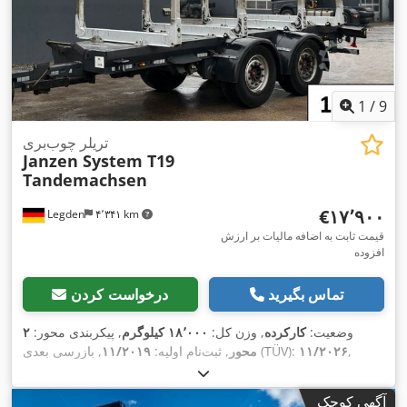
1
/
9
تریلر چوب‌بری
Janzen System T19
Tandemachsen
‎€۱۷٬۹۰۰
Legden
۴٬۳۴۱ km
قیمت ثابت به اضافه مالیات بر ارزش
افزوده
تماس بگیرید
درخواست کردن
وضعیت:
کارکرده
, وزن کل:
۱۸٬۰۰۰ کیلوگرم
, پیکربندی محور:
۲
,
۱۱/۲۰۲۶
, بازرسی بعدی (TÜV):
محور
, ثبت‌نام اولیه:
۱۱/۲۰۱۹
,
عرض کل:
۲٬۵۵۰ میلی‌متر
, ارتفاع کل:
۳٬۹۰۰ میلی‌متر
آگهی کوچک