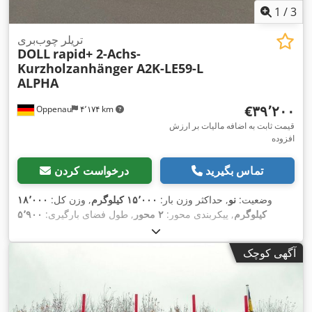
1
/
3
تریلر چوب‌بری
DOLL
rapid+ 2-Achs-
Kurzholzanhänger A2K-LE59-L
ALPHA
‎€۳۹٬۲۰۰
Oppenau
۴٬۱۷۴ km
قیمت ثابت به اضافه مالیات بر ارزش
افزوده
تماس بگیرید
درخواست کردن
وضعیت:
نو
, حداکثر وزن بار:
۱۵٬۰۰۰ کیلوگرم
, وزن کل:
۱۸٬۰۰۰
کیلوگرم
, پیکربندی محور:
۲ محور
, طول فضای بارگیری:
۵٬۹۰۰
میلی‌متر
, عرض کل:
۲٬۵۵۰ میلی‌متر
, ارتفاع کل:
۱٬۰۸۱ میلی‌متر
,
,
سال ساخت:
۲۰۲۷
, تجهیزات:
آگهی کوچک