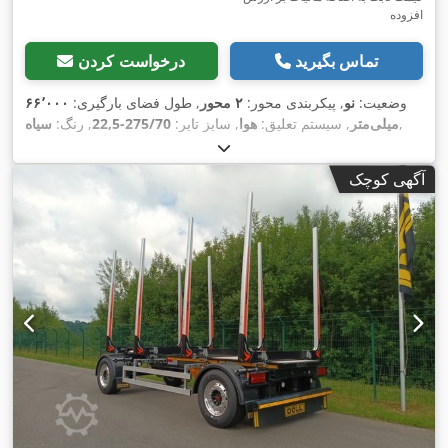
افزوده
تماس بگیرید
درخواست کردن
وضعیت:
نو
, پیکربندی محور:
۲ محور
, طول فضای بارگیری:
۶۶٬۰۰۰
,
میلی‌متر
, سیستم تعلیق:
هوا
, سایز تایر:
275/70-22,5
, رنگ:
سیاه
آگهی کوچک