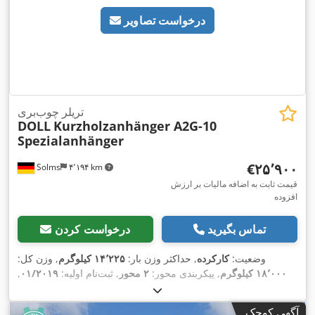
درخواست تصاویر
تریلر چوب‌بری
DOLL
Kurzholzanhänger A2G-10
Spezialanhänger
‎€۲۵٬۹۰۰
Solms
۴٬۱۹۴ km
قیمت ثابت به اضافه مالیات بر ارزش
افزوده
تماس بگیرید
درخواست کردن
وضعیت:
کارکرده
, حداکثر وزن بار:
۱۴٬۲۲۵ کیلوگرم
, وزن کل:
۱۸٬۰۰۰ کیلوگرم
, پیکربندی محور:
۲ محور
, ثبت‌نام اولیه:
۰۱/۲۰۱۹
,
طول فضای بارگیری:
۶٬۶۱۱ میلی‌متر
, ارتفاع فضای بارگیری:
۴٬۰۰۰
میلی‌متر
, عرض کل:
۸٬۵۱۱ میلی‌متر
, ارتفاع کل:
۲٬۵۵۰ میلی‌متر
,
آگهی کوچک