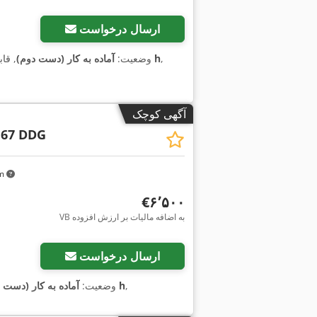
ارسال درخواست
,
۱٬۱۹۲ h
وضعیت:
آماده به کار (دست دوم)
, قا
آگهی کوچک
 67 DDG
km
‎€۶٬۵۰۰
VB به اضافه مالیات بر ارزش افزوده
ارسال درخواست
,
۱٬۶۸۰ h
وضعیت:
آماده به کار (دست 