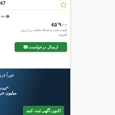
 67
۶۱ km
‎€۵٬۹۰۰
قیمت ثابت به اضافه مالیات بر ارزش
افزوده
ارسال درخواست
فوراً فر
*
اکنون از 
۱۱ میلیون خر
اکنون آگهی ثبت کنید