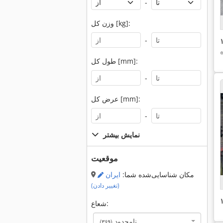
-
وزن کل [kg]:
-
ه
طول کل [mm]:
-
عرض کل [mm]:
-
نمایش بیشتر
موقعیت
مکان شناسایی‌شده شما:
ایران
(تغییر دادن)
شعاع:
نامحدود
(۳۶۹)