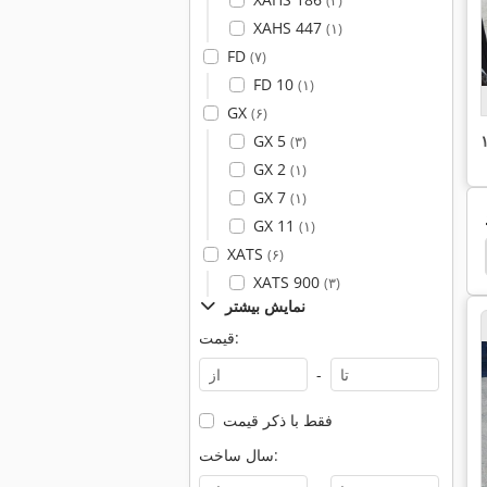
(۳)
XAHS 447
(۱)
FD
(۷)
FD 10
(۱)
GX
(۶)
GX 5
(۳)
GX 2
(۱)
GX 7
(۱)
GX 11
(۱)
XATS
Boge Airomax
Boge Autotronic
Boge Lr
(۶)
XATS 900
(۳)
نمایش بیشتر
قیمت:
-
فقط با ذکر قیمت
سال ساخت: