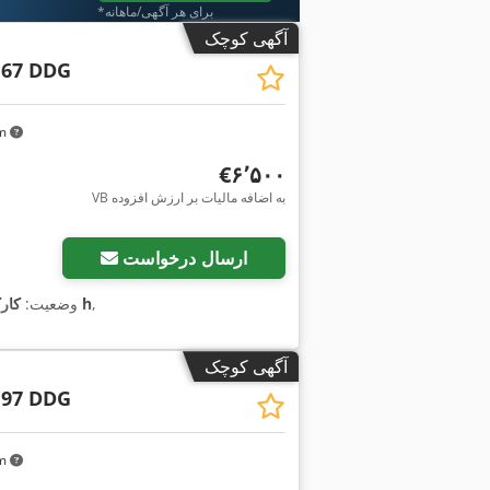
*برای هر آگهی/ماهانه
آگهی کوچک
 67 DDG
km
‎€۶٬۵۰۰
VB به اضافه مالیات بر ارزش افزوده
ارسال درخواست
,
۱٬۶۰۸ h
وضعیت:
کار
آگهی کوچک
 97 DDG
km