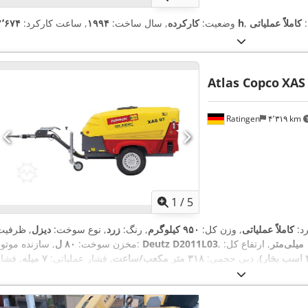
:
کاملاً عملیاتی
۲٬۶۷۴ h
وضعیت:
کارکرده
, سال ساخت:
۱۹۹۴
, ساعت کارکرد:
Atlas Copco
XAS
Ratingen
۴٬۳۱۹ km
1
/
5
رد:
کاملاً عملیاتی
, وزن کل:
۹۵۰ کیلوگرم
, رنگ:
زرد
, نوع سوخت:
دیزل
, ظرفیت
, ارتفاع کل:
Deutz D2011L03
, سازنده موتور:
مخزن سوخت:
۸۰ ل
, دبی حجمی:
۳۱۸ متر مکعب/ساعت
, فشار عملیاتی:
۷ میله
, فشار
۹۸ دسی بل (dB)
(حداقل):
۴ میله
, فشار (حداکثر):
۸٫۵ میله
, سطح صدا:
APP418299
, شماره دستگاه/وسیله نقلیه:
۰۴/۲۰۲۵
بازرسی بعدی (TÜV):