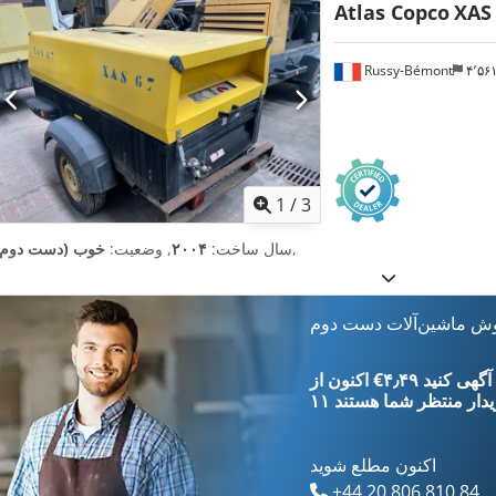
Atlas Copco
XAS
Russy-Bémont
۴٬۵
1
/
3
,
سال ساخت:
۲۰۰۴
, وضعیت:
خوب (دست دوم)
وش ماشین‌آلات دست دوم
‎€۴٫۴۹ ثبت آگهی کنید
یدار
منتظر شما هستند
اکنون مطلع شوید
+44 20 806 810 84