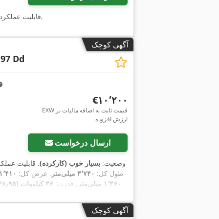
,
, قابلیت عملکرد
آگهی کوچک
 97 Dd
‎€۱۰٬۲۰۰
EXW قیمت ثابت به اضافه مالیات بر
ارزش افزوده
ارسال درخواست
وضعیت:
بسیار خوب (کارکرده)
, قابلیت عملک
, طول کل:
۳٬۷۴۰ میلی‌متر
, عرض کل:
۱٬۴۱۰ میلی‌متر
۱٬۳۶۰ میلی‌متر
, قدرت:
۳۶ کیلووات (۴۸٫۹۵ اسب بخار)
,
۱٬۱۹۰ h
, سال ساخت:
۲۰۱۶
, ساعت کارکرد:
,
بازرسی ایمنی UVV
, تجهیزات:
آگهی کوچک