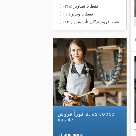
فقط با تصاویر
(۳۶۸)
فقط با ویدئو
(۹۰)
فقط فروشندگان تأییدشده
(۱۲۱)
فوراً فروش atlas copco
xas 47
*
‎€۴٫۴۹
از