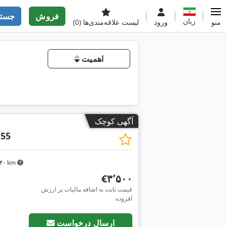
فروش
جستج
زبان
منو
ورود
لیست علاقه‌مندی‌ها
(0)
اهمیت
آگهی کوچک
 55
٬۷۴۰ km
‎€۳٬۵۰۰
قیمت ثابت به اضافه مالیات بر ارزش
افزوده
ارسال درخواست