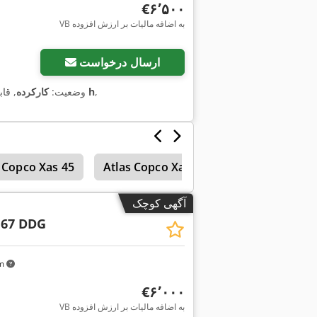
‎€۶٬۵۰۰
VB به اضافه مالیات بر ارزش افزوده
ارسال درخواست
,
۱٬۶۳۷ h
وضعیت:
کارکرده
, قا
 Copco Xas 45
Atlas Copco Xas 185
آگهی کوچک
 67 DDG
km
‎€۶٬۰۰۰
VB به اضافه مالیات بر ارزش افزوده