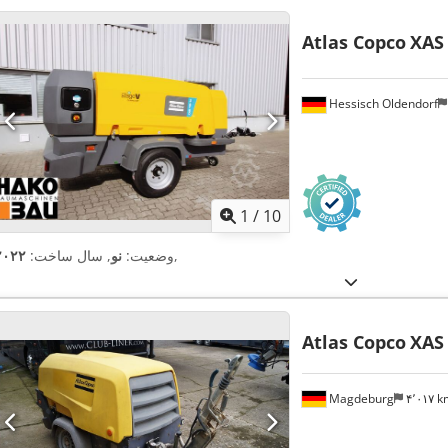
Atlas Copco
XAS 
Hessisch Oldendorf
1
/
10
,
وضعیت:
نو
, سال ساخت:
۲۰۲۲
Atlas Copco
XAS
Magdeburg
۴٬۰۱۷ 