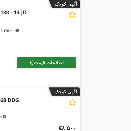
آگهی کوچک
188 - 14 JD
۴٬۱۷۵ km
اطلاعات قیمت
آگهی کوچک
 68 DDG
km
‎€۸٬۵۰۰