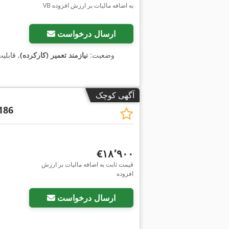
VB به اضافه مالیات بر ارزش افزوده
ارسال درخواست
وضعیت:
نیازمند تعمیر (کارکرده)
, قابلی
آگهی کوچک
186
‎€۱۸٬۹۰۰
قیمت ثابت به اضافه مالیات بر ارزش
افزوده
ارسال درخواست