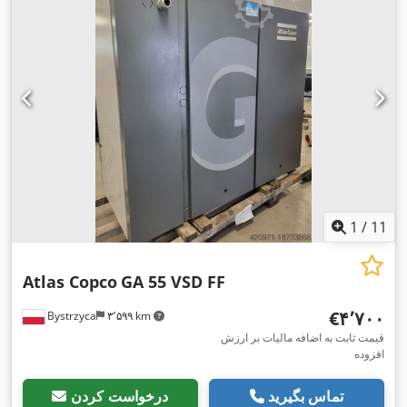
1
/
11
Atlas Copco
GA 55 VSD FF
‎€۴٬۷۰۰
Bystrzyca
۳٬۵۹۹ km
قیمت ثابت به اضافه مالیات بر ارزش
افزوده
تماس بگیرید
درخواست کردن