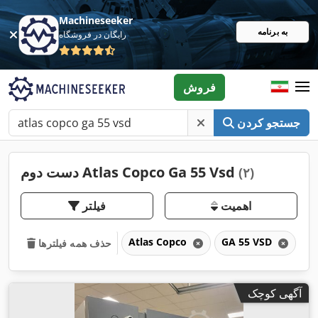
Machineseeker
به برنامه
رایگان در فروشگاه
فروش
جستجو کردن
دست دوم Atlas Copco Ga 55 Vsd
(۲)
اهمیت
فیلتر
Atlas Copco
GA 55 VSD
G
حذف همه فیلترها
آگهی کوچک