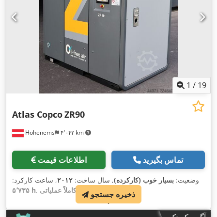
1
/
19
Atlas Copco
ZR90
Hohenems
۴٬۰۴۲ km
تماس بگیرید
اطلاعات قیمت
وضعیت:
بسیار خوب (کارکرده)
, سال ساخت:
۲۰۱۲
, ساعت کارکرد:
,
, قابلیت عملکرد:
کاملاً عملیاتی
۵٬۷۳۵ h
ذخیره جستجو