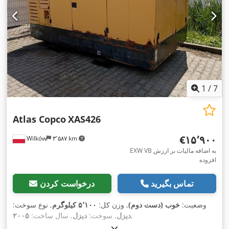
1
/
7
Atlas Copco
XAS426
‎€۱۵٬۹۰۰
Wilków
۳٬۵۸۷ km
EXW VB به اضافه مالیات بر ارزش
افزوده
تماس بگیرید
درخواست کردن
وضعیت:
خوب (دست دوم)
, وزن کل:
۵٬۱۰۰ کیلوگرم
, نوع سوخت:
,
دیزل
, سوخت:
دیزل
, سال ساخت:
۲۰۰۵