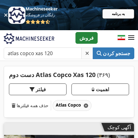
Machineseeker
به برنامه
رایگان در فروشگاه
فروش
جستجو کردن
دست دوم Atlas Copco Xas 120
(۳۶۹)
اهمیت
فیلتر
Atlas Copco
حذف همه فیلترها
آگهی کوچک