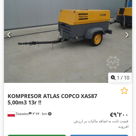
1
/
10
KOMPRESOR ATLAS COPCO
XAS87
5,00m3 13r !!
‎€۹٬۲۰۰
Stawiec
۳٬۶۳۰ km
قیمت ثابت به اضافه مالیات بر ارزش
افزوده