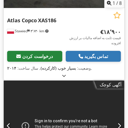
1
/
8
Atlas Copco
XAS186
‎€۱۸٬۹۰۰
Stawiec
۳٬۶۳۰ km
قیمت ثابت به اضافه مالیات بر ارزش
افزوده
تماس بگیرید
درخواست کردن
,
وضعیت:
بسیار خوب (کارکرده)
, سال ساخت:
۲۰۱۴
آگهی کوچک