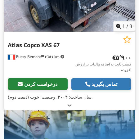
1
/
3
Atlas Copco
XAS 67
‎€۵٬۹۰۰
Russy-Bémont
۴٬۵۶۱ km
قیمت ثابت به اضافه مالیات بر ارزش
افزوده
تماس بگیرید
درخواست کردن
,
سال ساخت:
۲۰۰۴
, وضعیت:
خوب (دست دوم)