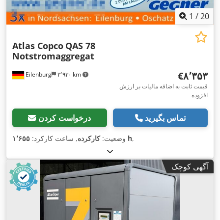
1
/
20
Atlas Copco
QAS 78
Notstromaggregat
‎€۸٬۳۵۳
Eilenburg
۳٬۹۳۰ km
قیمت ثابت به اضافه مالیات بر ارزش
افزوده
تماس بگیرید
درخواست کردن
,
۱٬۶۵۵ h
وضعیت:
کارکرده
, ساعت کارکرد:
آگهی کوچک