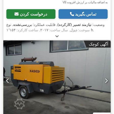
VB به اضافه مالیات بر ارزش افزوده
تماس بگیرید
درخواست کردن
وضعیت:
نیازمند تعمیر (کارکرده)
, قابلیت عملکرد:
بررسی‌نشده
, نوع
,
۱٬۱۵۴ h
سوخت:
دیزل
, سال ساخت:
۲۰۱۷
, ساعت کارکرد:
آگهی کوچک