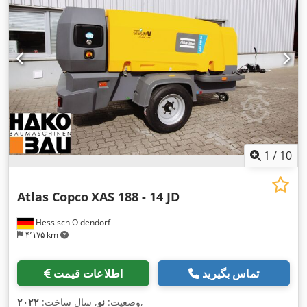
1
/
10
Atlas Copco
XAS 188 - 14 JD
Hessisch Oldendorf
۴٬۱۷۵ km
تماس بگیرید
اطلاعات قیمت
,
وضعیت:
نو
, سال ساخت:
۲۰۲۲