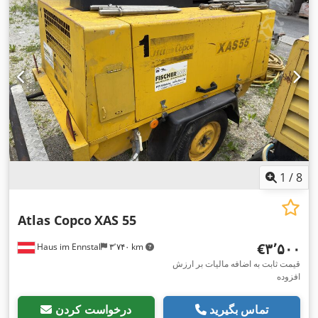
1
/
8
Atlas Copco
XAS 55
‎€۳٬۵۰۰
Haus im Ennstal
۳٬۷۴۰ km
قیمت ثابت به اضافه مالیات بر ارزش
افزوده
تماس بگیرید
درخواست کردن