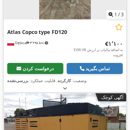
1
/
3
Atlas Copco
type FD120
‎€۱٬۱۰۰
Dębica
۳٬۲۹۸ km
EXW VB به اضافه مالیات بر ارزش
افزوده
تماس بگیرید
درخواست کردن
,
وضعیت:
کارکرده
, قابلیت عملکرد:
بررسی‌نشده
آگهی کوچک