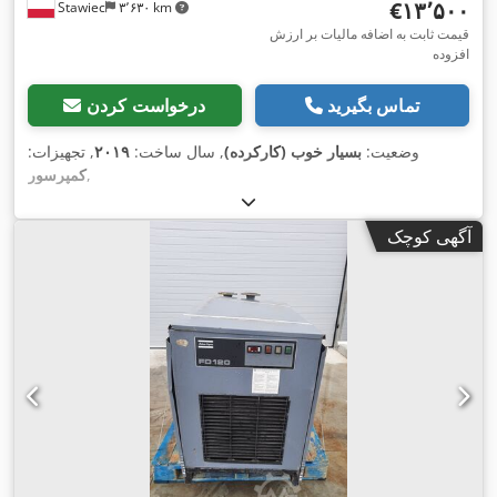
‎€۱۳٬۵۰۰
Stawiec
۳٬۶۳۰ km
قیمت ثابت به اضافه مالیات بر ارزش
افزوده
تماس بگیرید
درخواست کردن
وضعیت:
بسیار خوب (کارکرده)
, سال ساخت:
۲۰۱۹
, تجهیزات:
,
کمپرسور
آگهی کوچک