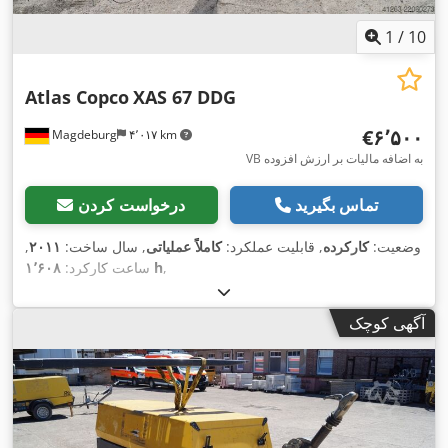
1
/
10
Atlas Copco
XAS 67 DDG
‎€۶٬۵۰۰
Magdeburg
۴٬۰۱۷ km
VB به اضافه مالیات بر ارزش افزوده
تماس بگیرید
درخواست کردن
وضعیت:
کارکرده
, قابلیت عملکرد:
کاملاً عملیاتی
, سال ساخت:
۲۰۱۱
,
,
۱٬۶۰۸ h
ساعت کارکرد:
آگهی کوچک