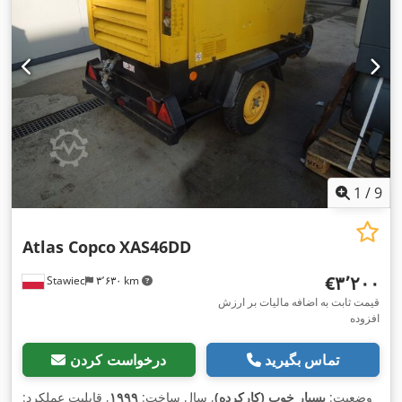
1
/
9
Atlas Copco
XAS46DD
‎€۳٬۲۰۰
Stawiec
۳٬۶۳۰ km
قیمت ثابت به اضافه مالیات بر ارزش
افزوده
تماس بگیرید
درخواست کردن
وضعیت:
بسیار خوب (کارکرده)
, سال ساخت:
۱۹۹۹
, قابلیت عملکرد: