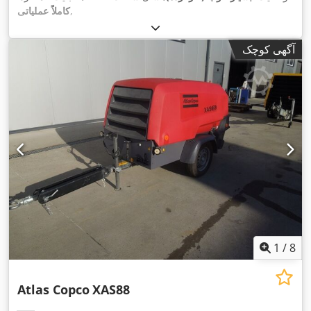
,
کاملاً عملیاتی
آگهی کوچک
1
/
8
Atlas Copco
XAS88