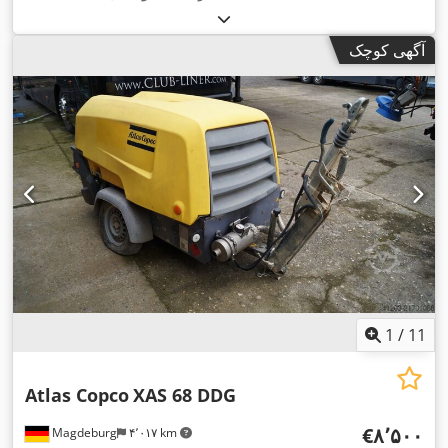
آگهی کوچک
1
/
11
Atlas Copco
XAS 68 DDG
‎€۸٬۵۰۰
Magdeburg
۴٬۰۱۷ km