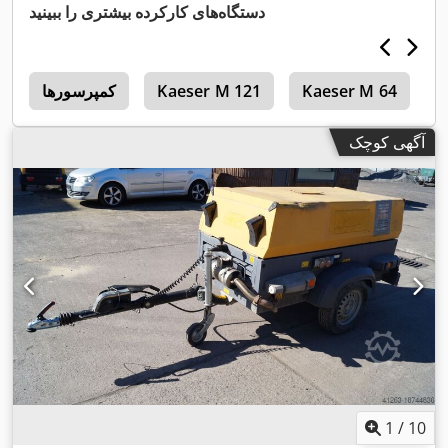
دستگاه‌های کارکرده بیشتری را ببینید
A
Kaeser M 64
Kaeser M 121
کمپرسورها
r
آگهی کوچک
1
/
10