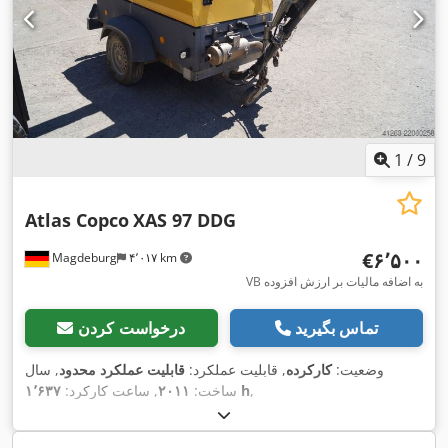
1
/
9
Atlas Copco
XAS 97 DDG
‎€۶٬۵۰۰
Magdeburg
۴٬۰۱۷ km
VB به اضافه مالیات بر ارزش افزوده
تماس بگیرید
درخواست کردن
وضعیت:
کارکرده
, قابلیت عملکرد:
قابلیت عملکرد محدود
, سال
,
۱٬۶۳۷ h
ساخت:
۲۰۱۱
, ساعت کارکرد: