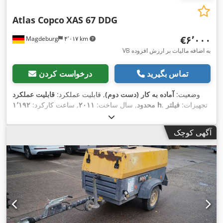
Atlas Copco
XAS 67 DDG
‎€۶٬۰۰۰
Magdeburg
۴٬۰۱۷ km
VB به اضافه مالیات بر ارزش افزوده
تماس بگیرید
درخواست کردن
وضعیت:
آماده به کار (دست دوم)
, قابلیت عملکرد:
قابلیت عملکرد
, تجهیزات:
فیلتر
۱٬۱۹۲ h
محدود
, سال ساخت:
۲۰۱۱
, ساعت کارکرد:
,
دوده
آگهی کوچک