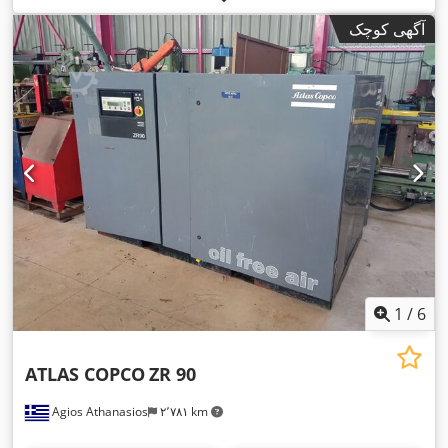
آگهی کوچک
1
/
6
ATLAS COPCO
ZR 90
Agios Athanasios
۲٬۷۸۱ km