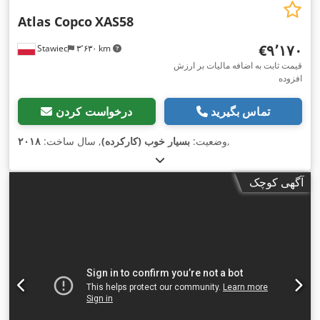
Atlas Copco
XAS58
‎€۹٬۱۷۰
Stawiec
۳٬۶۳۰ km
قیمت ثابت به اضافه مالیات بر ارزش
افزوده
تماس بگیرید
درخواست کردن
,
وضعیت:
بسیار خوب (کارکرده)
, سال ساخت:
۲۰۱۸
آگهی کوچک