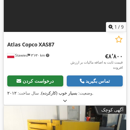
1
/
9
Atlas Copco
XAS87
‎€۸٬۸۰۰
Stawiec
۳٬۶۳۰ km
قیمت ثابت به اضافه مالیات بر ارزش
افزوده
تماس بگیرید
درخواست کردن
,
وضعیت:
بسیار خوب (کارکرده)
, سال ساخت:
۲۰۱۲
آگهی کوچک