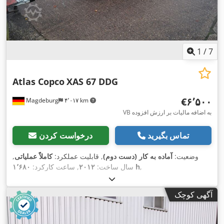
1
/
7
Atlas Copco
XAS 67 DDG
‎€۶٬۵۰۰
Magdeburg
۴٬۰۱۷ km
VB به اضافه مالیات بر ارزش افزوده
تماس بگیرید
درخواست کردن
وضعیت:
آماده به کار (دست دوم)
, قابلیت عملکرد:
کاملاً عملیاتی
,
,
۱٬۶۸۰ h
سال ساخت:
۲۰۱۲
, ساعت کارکرد:
آگهی کوچک