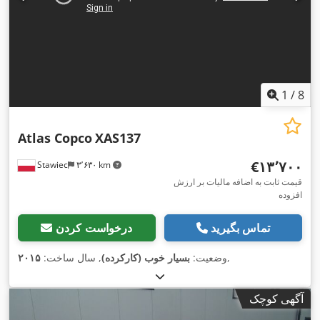
1
/
8
Atlas Copco
XAS137
‎€۱۳٬۷۰۰
Stawiec
۳٬۶۳۰ km
قیمت ثابت به اضافه مالیات بر ارزش
افزوده
تماس بگیرید
درخواست کردن
,
وضعیت:
بسیار خوب (کارکرده)
, سال ساخت:
۲۰۱۵
آگهی کوچک