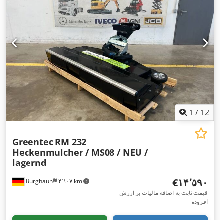
1
/
12
Greentec
RM 232
Heckenmulcher / MS08 / NEU /
lagernd
‎€۱۴٬۵۹۰
Burghaun
۴٬۱۰۷ km
قیمت ثابت به اضافه مالیات بر ارزش
افزوده