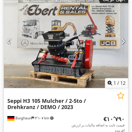
1
/
12
Seppi
H3 105 Mulcher / 2-5to /
Drehkranz / DEMO / 2023
‎€۱۰٬۷۹۰
Burghaun
۴٬۱۰۷ km
قیمت ثابت به اضافه مالیات بر ارزش
افزوده