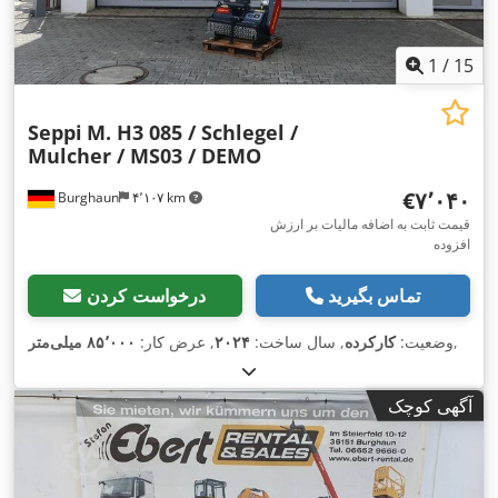
1
/
15
Seppi
M. H3 085 / Schlegel /
Mulcher / MS03 / DEMO
‎€۷٬۰۴۰
Burghaun
۴٬۱۰۷ km
قیمت ثابت به اضافه مالیات بر ارزش
افزوده
تماس بگیرید
درخواست کردن
,
وضعیت:
کارکرده
, سال ساخت:
۲۰۲۴
, عرض کار:
۸۵٬۰۰۰ میلی‌متر
آگهی کوچک