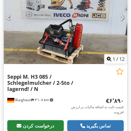
1
/
12
Seppi
M. H3 085 /
Schlegelmulcher / 2-5to /
lagernd! / N
‎€۶٬۸۹۰
Burghaun
۴٬۱۰۷ km
قیمت ثابت به اضافه مالیات بر ارزش
افزوده
تماس بگیرید
درخواست کردن