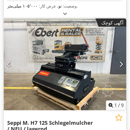
,
وضعیت:
نو
, عرض کار:
۱۰۵٬۰۰۰ میلی‌متر
آگهی کوچک
1
/
9
Seppi
M. H7 125 Schlegelmulcher
/ NEU / lagernd