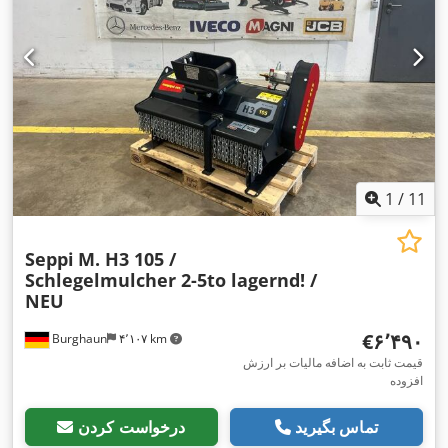
1
/
11
Seppi
M. H3 105 /
Schlegelmulcher 2-5to lagernd! /
NEU
‎€۶٬۴۹۰
Burghaun
۴٬۱۰۷ km
قیمت ثابت به اضافه مالیات بر ارزش
افزوده
تماس بگیرید
درخواست کردن