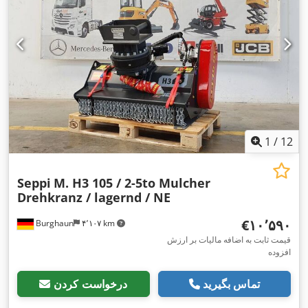
1
/
12
Seppi
M. H3 105 / 2-5to Mulcher
Drehkranz / lagernd / NE
‎€۱۰٬۵۹۰
Burghaun
۴٬۱۰۷ km
قیمت ثابت به اضافه مالیات بر ارزش
افزوده
تماس بگیرید
درخواست کردن