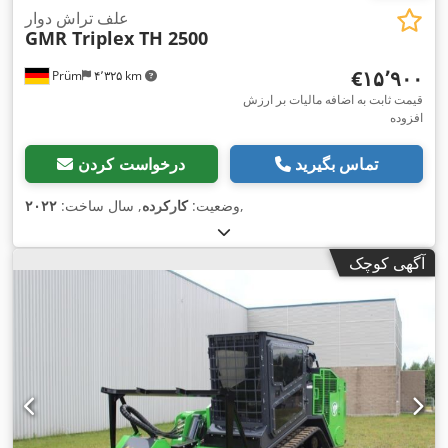
علف تراش دوار
GMR Triplex TH 2500
‎€۱۵٬۹۰۰
Prüm
۴٬۳۲۵ km
قیمت ثابت به اضافه مالیات بر ارزش
افزوده
تماس بگیرید
درخواست کردن
,
وضعیت:
کارکرده
, سال ساخت:
۲۰۲۲
آگهی کوچک