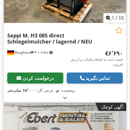
1
/
10
Seppi
M. H3 085 direct
Schlegelmulcher / lagernd / NEU
‎€۶٬۶۹۰
Burghaun
۴٬۱۰۷ km
قیمت ثابت به اضافه مالیات بر ارزش
افزوده
تماس بگیرید
درخواست کردن
,
وضعیت:
نو
, عرض کار:
۸۵٬۰۰۰ میلی‌متر
آگهی کوچک