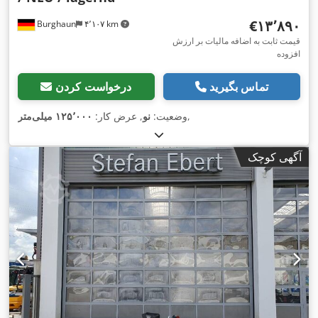
‎€۱۳٬۸۹۰
Burghaun
۴٬۱۰۷ km
قیمت ثابت به اضافه مالیات بر ارزش
افزوده
تماس بگیرید
درخواست کردن
,
وضعیت:
نو
, عرض کار:
۱۲۵٬۰۰۰ میلی‌متر
آگهی کوچک