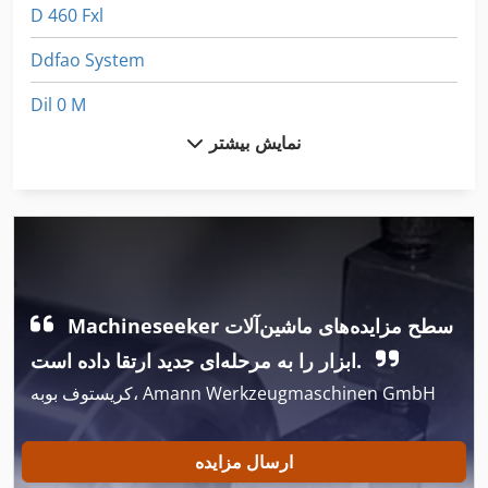
D 460 Fxl
Ddfao System
Dil 0 M
نمایش بیشتر
Dil 00 M
Dil 0M
Dmu 35
Dsd 201
Machineseeker سطح مزایده‌های ماشین‌آلات
Dts
ابزار را به مرحله‌ای جدید ارتقا داده است.
Dws
کریستوف بوبه، Amann Werkzeugmaschinen GmbH
Dws 200
Fngj 20
ارسال مزایده