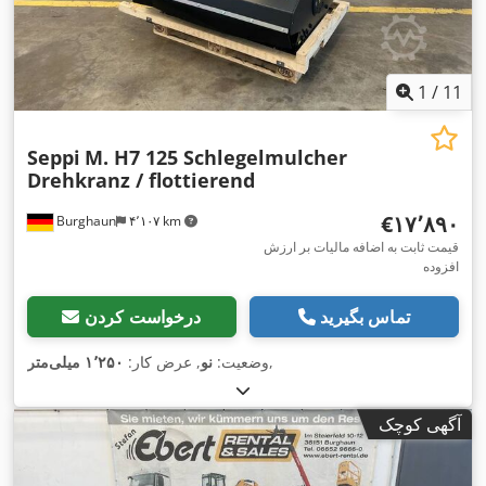
1
/
11
Seppi
M. H7 125 Schlegelmulcher
Drehkranz / flottierend
‎€۱۷٬۸۹۰
Burghaun
۴٬۱۰۷ km
قیمت ثابت به اضافه مالیات بر ارزش
افزوده
تماس بگیرید
درخواست کردن
,
وضعیت:
نو
, عرض کار:
۱٬۲۵۰ میلی‌متر
آگهی کوچک