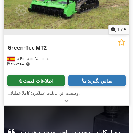
1
/
5
Green-Tec
MT2
La Pobla de Vallbona
۴٬۸۷۳ km
تماس بگیرید
اطلاعات قیمت
,
وضعیت:
نو
, قابلیت عملکرد:
کاملاً عملیاتی
من از کارایی و خدمات راضی هستم و هر زمان