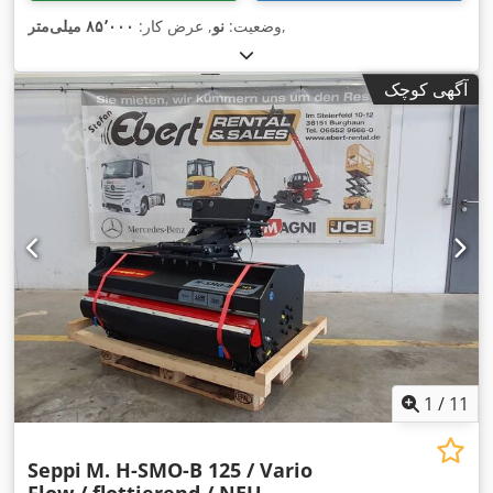
,
وضعیت:
نو
, عرض کار:
۸۵٬۰۰۰ میلی‌متر
آگهی کوچک
1
/
11
Seppi
M. H-SMO-B 125 / Vario
Flow / flottierend / NEU