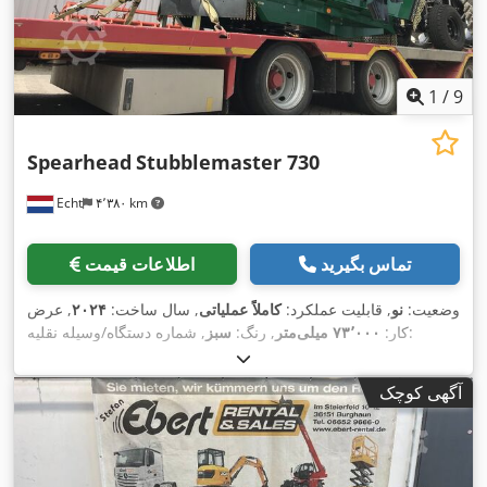
1
/
9
Spearhead
Stubblemaster 730
Echt
۴٬۳۸۰ km
تماس بگیرید
اطلاعات قیمت
وضعیت:
نو
, قابلیت عملکرد:
کاملاً عملیاتی
, سال ساخت:
۲۰۲۴
, عرض
, شماره دستگاه/وسیله نقلیه:
کار:
۷۳٬۰۰۰ میلی‌متر
, رنگ:
سبز
,
, تجهیزات:
تا شو هیدرولیک, روشنایی
S241645
آگهی کوچک