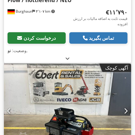
‎€۱۱٬۷۹۰
Burghaun
۴٬۱۰۷ km
قیمت ثابت به اضافه مالیات بر ارزش
افزوده
تماس بگیرید
درخواست کردن
,
وضعیت:
نو
آگهی کوچک