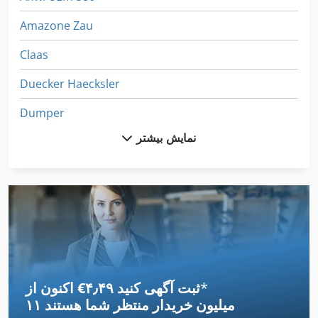
Amazone Zau
Claas
Duecker Haecksler
Dumper
نمایش بیشتر
Iseki
Iseki 3135
Iseki Sf 303
Jcb 214
Jcb 410
*
اکنون از ‎€۴٫۴۹ ثبت آگهی کنید
Jcb 426 Agri
۱۱ میلیون خریدار
منتظر شما هستند
Jcb Schaufel