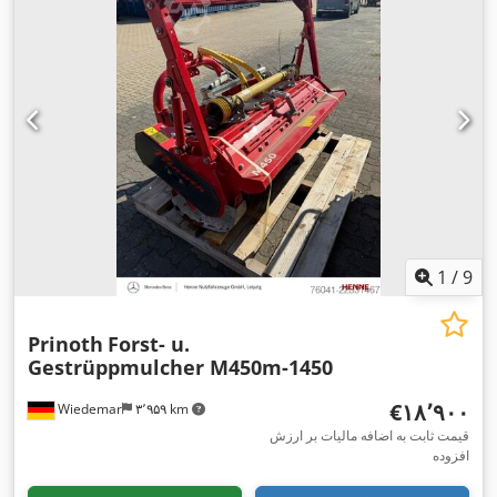
1
/
9
Prinoth
Forst- u.
Gestrüppmulcher M450m-1450
‎€۱۸٬۹۰۰
Wiedemar
۳٬۹۵۹ km
قیمت ثابت به اضافه مالیات بر ارزش
افزوده