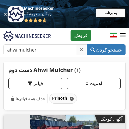
Machineseeker
به برنامه
رایگان در فروشگاه
فروش
جستجو کردن
دست دوم Ahwi Mulcher
(۱)
اهمیت
فیلتر
Prinoth
حذف همه فیلترها
آگهی کوچک