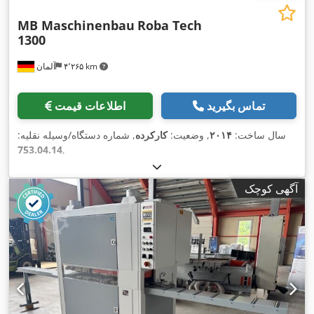
MB Maschinenbau
Roba Tech
1300
۴٬۲۶۵ km
آلمان
تماس بگیرید
اطلاعات قیمت
سال ساخت:
۲۰۱۴
, وضعیت:
کارکرده
, شماره دستگاه/وسیله نقلیه:
753.04.14
,
آگهی کوچک