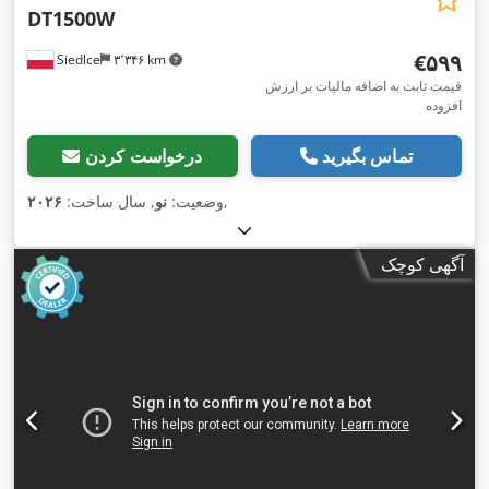
DT1500W
‎€۵۹۹
Siedlce
۳٬۳۴۶ km
قیمت ثابت به اضافه مالیات بر ارزش
افزوده
تماس بگیرید
درخواست کردن
,
وضعیت:
نو
, سال ساخت:
۲۰۲۶
آگهی کوچک