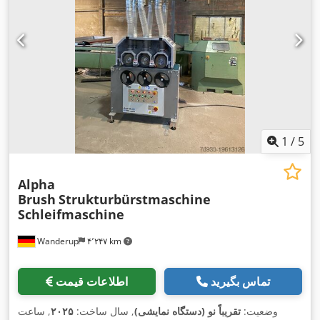
1
/
5
Alpha
Brush
Strukturbürstmaschine
Schleifmaschine
Wanderup
۴٬۲۴۷ km
تماس بگیرید
اطلاعات قیمت
وضعیت:
تقریباً نو (دستگاه نمایشی)
, سال ساخت:
۲۰۲۵
, ساعت