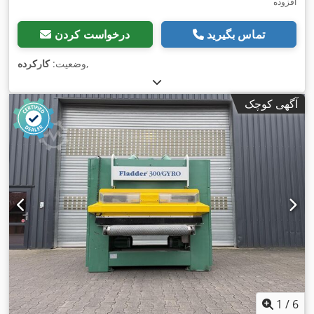
افزوده
تماس بگیرید
درخواست کردن
,
وضعیت:
کارکرده
آگهی کوچک
1
/
6