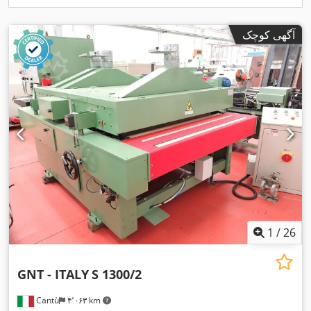
آگهی کوچک
1
/
26
GNT - ITALY
S 1300/2
Cantù
۴٬۰۶۳ km