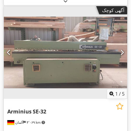
آگهی کوچک
1
/
5
Arminius
SE-32
۴٬۰۶۹ km
آلمان