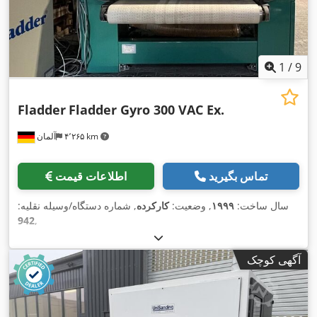
1
/
9
Fladder
Fladder Gyro 300 VAC Ex.
۴٬۲۶۵ km
آلمان
تماس بگیرید
اطلاعات قیمت
سال ساخت:
۱۹۹۹
, وضعیت:
کارکرده
, شماره دستگاه/وسیله نقلیه:
942
,
آگهی کوچک