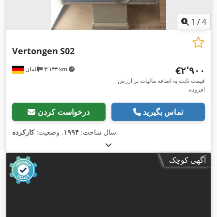
1
/
4
Vertongen
S02
‎€۲٬۹۰۰
۴٬۱۴۴ km
آلمان
قیمت ثابت به اضافه مالیات بر ارزش
افزوده
تماس بگیرید
درخواست کردن
,
سال ساخت:
۱۹۹۴
, وضعیت:
کارکرده
آگهی کوچک