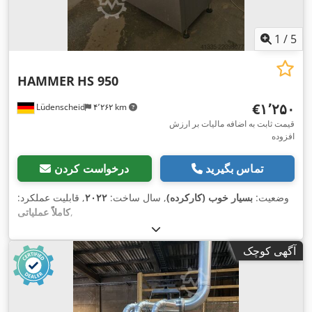
1
/
5
HAMMER
HS 950
‎€۱٬۲۵۰
Lüdenscheid
۴٬۲۶۲ km
قیمت ثابت به اضافه مالیات بر ارزش
افزوده
تماس بگیرید
درخواست کردن
وضعیت:
بسیار خوب (کارکرده)
, سال ساخت:
۲۰۲۲
, قابلیت عملکرد:
,
کاملاً عملیاتی
آگهی کوچک