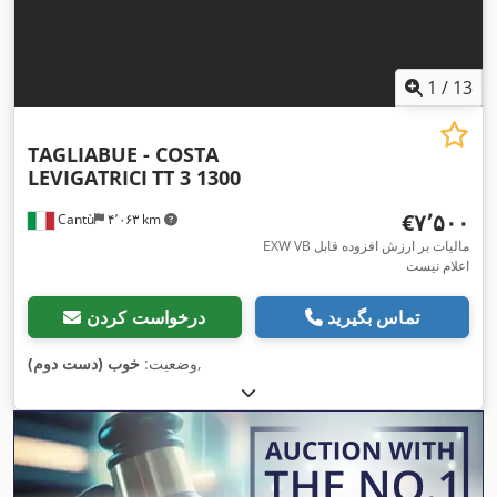
1
/
13
TAGLIABUE - COSTA
LEVIGATRICI
TT 3 1300
‎€۷٬۵۰۰
Cantù
۴٬۰۶۳ km
EXW VB مالیات بر ارزش افزوده قابل
اعلام نیست
تماس بگیرید
درخواست کردن
,
وضعیت:
خوب (دست دوم)