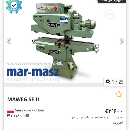
1
/
25
MAWEG
SE II
‎€۲٬۶۰۰
Sierakowska Huta
۳٬۷۱۶ km
قیمت ثابت به اضافه مالیات بر ارزش
افزوده