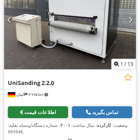
1
/
13
UniSanding
2.2.0
۴٬۲۶۵ km
آلمان
تماس بگیرید
اطلاعات قیمت
وضعیت:
کارکرده
, سال ساخت:
۲۰۰۱
, شماره دستگاه/وسیله نقلیه:
001048
,