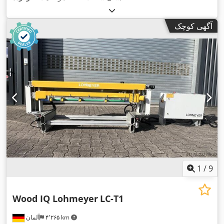
آگهی کوچک
1
/
9
Wood IQ Lohmeyer
LC-T1
۴٬۲۶۵ km
آلمان