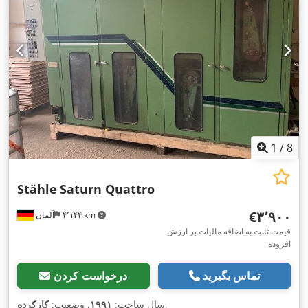
1
/
8
Stähle
Saturn Quattro
‎€۳٬۹۰۰
۴٬۱۴۴ km
آلمان
قیمت ثابت به اضافه مالیات بر ارزش
افزوده
تماس بگیرید
درخواست کردن
,
سال ساخت:
۱۹۹۱
, وضعیت:
کارکرده