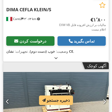
DIMA CEFLA
KLEIN/S
‎€۱٬۸۰۰
Cantù
۴٬۰۶۳ km
EXW VB مالیات بر ارزش افزوده قابل
اعلام نیست
تماس بگیرید
درخواست کردن
,
نشان CE
وضعیت:
خوب (دست دوم)
, تجهیزات:
آگهی کوچک
ذخیره جستجو