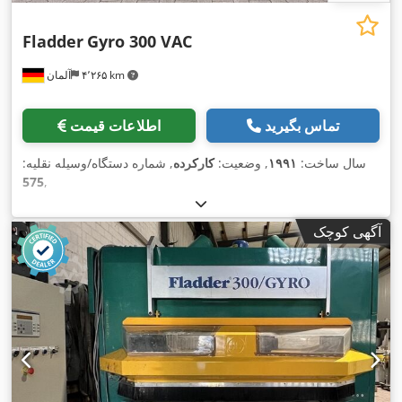
Fladder
Gyro 300 VAC
۴٬۲۶۵ km
آلمان
تماس بگیرید
اطلاعات قیمت
سال ساخت:
۱۹۹۱
, وضعیت:
کارکرده
, شماره دستگاه/وسیله نقلیه:
575
,
آگهی کوچک