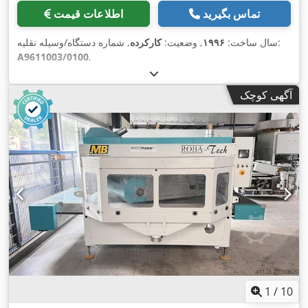
تماس بگیرید
اطلاعات قیمت
, شماره دستگاه/وسیله نقلیه:
سال ساخت:
۱۹۹۶
, وضعیت:
کارکرده
A9611003/0100
,
آگهی کوچک
1
/
10