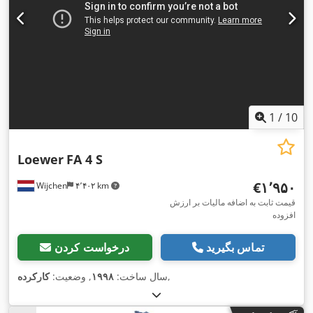
1
/
10
Loewer
FA 4 S
‎€۱٬۹۵۰
Wijchen
۴٬۴۰۲ km
قیمت ثابت به اضافه مالیات بر ارزش
افزوده
تماس بگیرید
درخواست کردن
,
سال ساخت:
۱۹۹۸
, وضعیت:
کارکرده