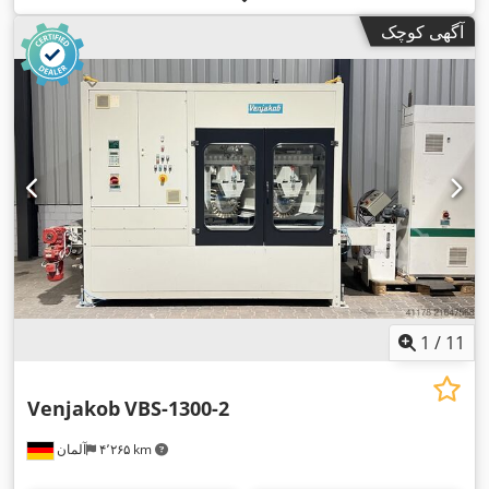
آگهی کوچک
1
/
11
Venjakob
VBS-1300-2
۴٬۲۶۵ km
آلمان