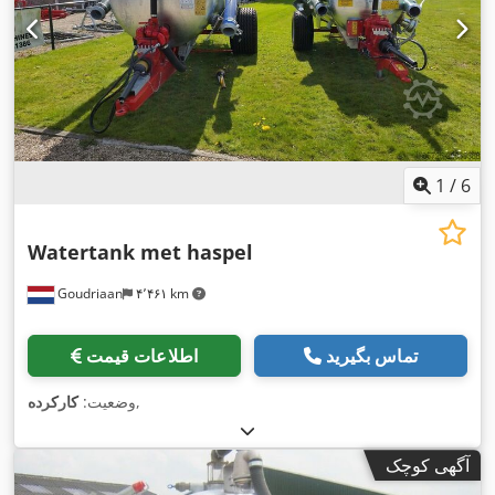
1
/
6
Watertank met haspel
Goudriaan
۴٬۴۶۱ km
تماس بگیرید
اطلاعات قیمت
,
وضعیت:
کارکرده
آگهی کوچک