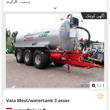
,
وضعیت:
کارکرده
آگهی کوچک
1
/
1
Vaia
Mest/watertank 3 asser
Goudriaan
۴٬۴۶۱ km