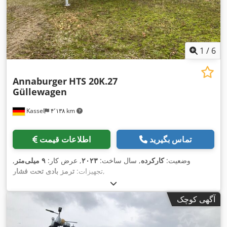
1
/
6
Annaburger
HTS 20K.27
Güllewagen
Kassel
۴٬۱۳۸ km
تماس بگیرید
اطلاعات قیمت
وضعیت:
کارکرده
, سال ساخت:
۲۰۲۳
, عرض کار:
۹ میلی‌متر
,
,
تجهیزات:
ترمز بادی تحت فشار
آگهی کوچک