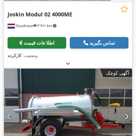
Joskin
Modul 02 4000ME
Goudriaan
۴٬۴۶۱ km
تماس بگیرید
اطلاعات قیمت
,
وضعیت:
کارکرده
آگهی کوچک