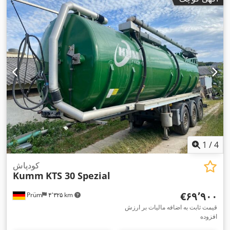
1
/
4
کودپاش
Kumm
KTS 30 Spezial
‎€۶۹٬۹۰۰
Prüm
۴٬۳۲۵ km
قیمت ثابت به اضافه مالیات بر ارزش
افزوده