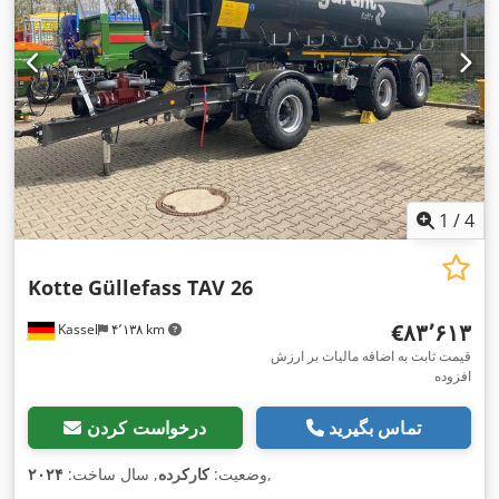
1
/
4
Kotte
Güllefass TAV 26
‎€۸۳٬۶۱۳
Kassel
۴٬۱۳۸ km
قیمت ثابت به اضافه مالیات بر ارزش
افزوده
تماس بگیرید
درخواست کردن
,
وضعیت:
کارکرده
, سال ساخت:
۲۰۲۴