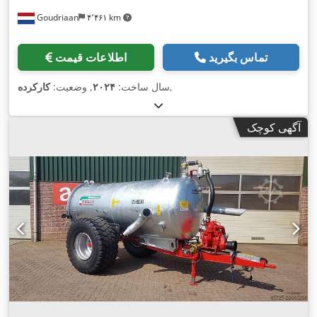
Goudriaan
۴٬۴۶۱ km
تماس بگیرید
اطلاعات قیمت
,
سال ساخت:
۲۰۲۴
, وضعیت:
کارکرده
آگهی کوچک