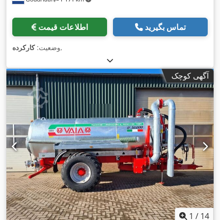
تماس بگیرید
اطلاعات قیمت
,
وضعیت:
کارکرده
آگهی کوچک
1
/
14