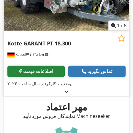
1
/
6
Kotte
GARANT PT 18.300
Kassel
۴٬۱۳۸ km
تماس بگیرید
اطلاعات قیمت
,
وضعیت:
کارکرده
, سال ساخت:
۲۰۲۳
مهر اعتماد
نمایندگان فروش مورد تأیید Machineseeker