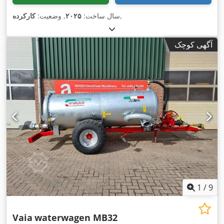
,
سال ساخت:
۲۰۲۵
, وضعیت:
کارکرده
آگهی کوچک
1
/
9
Vaia
waterwagen MB32