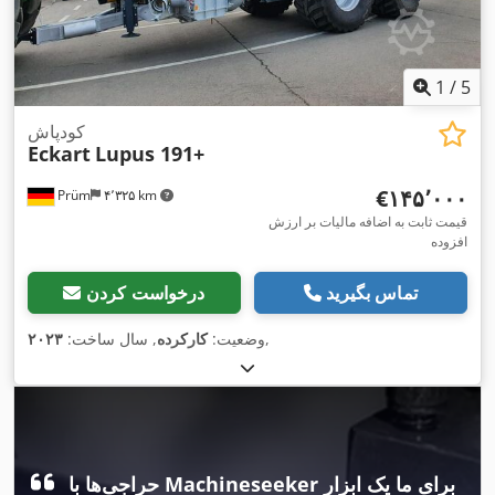
1
/
5
کودپاش
Eckart
Lupus 191+
‎€۱۴۵٬۰۰۰
Prüm
۴٬۳۲۵ km
قیمت ثابت به اضافه مالیات بر ارزش
افزوده
تماس بگیرید
درخواست کردن
,
وضعیت:
کارکرده
, سال ساخت:
۲۰۲۳
حراجی‌ها با Machineseeker برای ما یک ابزار