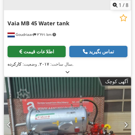
1
/
8
Vaia
MB 45 Water tank
Goudriaan
۴٬۴۶۱ km
تماس بگیرید
اطلاعات قیمت
,
سال ساخت:
۲۰۱۷
, وضعیت:
کارکرده
آگهی کوچک