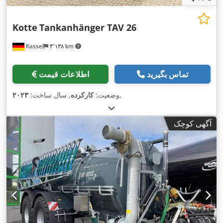
Kotte
Tankanhänger TAV 26
Kassel
۴٬۱۳۸ km
تماس بگیرید
اطلاعات قیمت
,
وضعیت:
کارکرده
, سال ساخت:
۲۰۲۳
آگهی کوچک