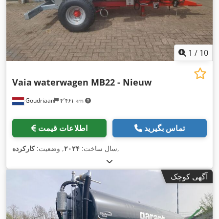
1
/
10
Vaia
waterwagen MB22 - Nieuw
Goudriaan
۴٬۴۶۱ km
تماس بگیرید
اطلاعات قیمت
,
سال ساخت:
۲۰۲۴
, وضعیت:
کارکرده
آگهی کوچک