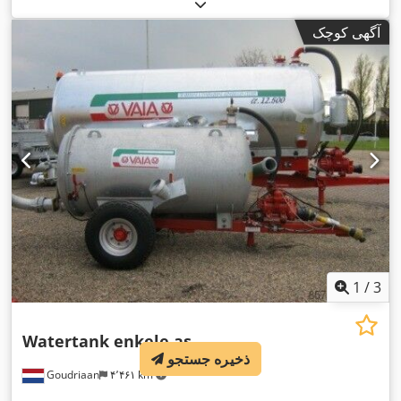
آگهی کوچک
1
/
3
Watertank enkele as
ذخیره جستجو
Goudriaan
۴٬۴۶۱ km