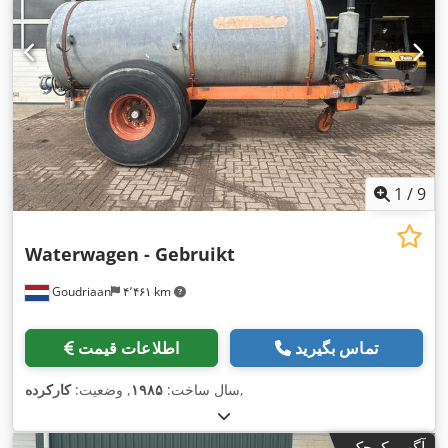
1
/
9
Waterwagen - Gebruikt
Goudriaan
۴٬۴۶۱ km
تماس بگیرید
اطلاعات قیمت
,
سال ساخت:
۱۹۸۵
, وضعیت:
کارکرده
آگهی کوچک