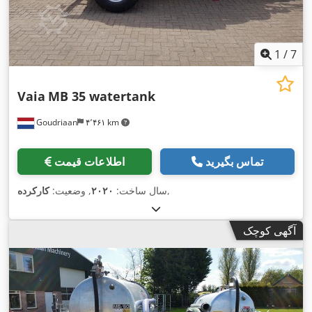
1
/
7
Vaia
MB 35 watertank
Goudriaan
۴٬۴۶۱ km
تماس بگیرید
اطلاعات قیمت
,
سال ساخت:
۲۰۲۰
, وضعیت:
کارکرده
آگهی کوچک