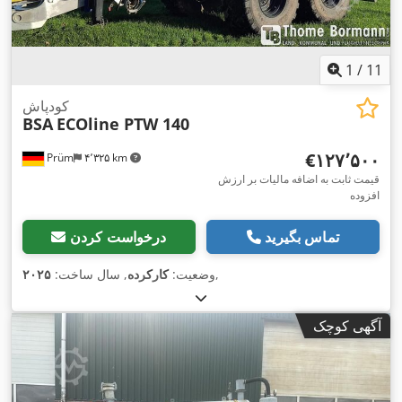
1
/
11
کودپاش
BSA
ECOline PTW 140
‎€۱۲۷٬۵۰۰
Prüm
۴٬۳۲۵ km
قیمت ثابت به اضافه مالیات بر ارزش
افزوده
تماس بگیرید
درخواست کردن
,
وضعیت:
کارکرده
, سال ساخت:
۲۰۲۵
آگهی کوچک