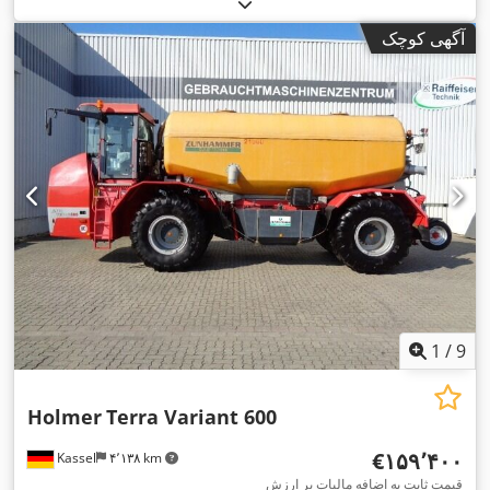
آگهی کوچک
1
/
9
Holmer
Terra Variant 600
‎€۱۵۹٬۴۰۰
Kassel
۴٬۱۳۸ km
قیمت ثابت به اضافه مالیات بر ارزش