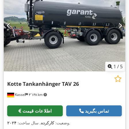
1
/
5
Kotte
Tankanhänger TAV 26
Kassel
۴٬۱۳۸ km
تماس بگیرید
اطلاعات قیمت
,
وضعیت:
کارکرده
, سال ساخت:
۲۰۲۴