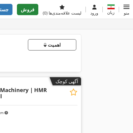
فروش
جستج
زبان
منو
ورود
لیست علاقه‌مندی‌ها
(0)
اهمیت
آگهی کوچک
 Machinery |
HMR
l
 km