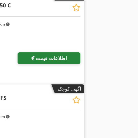
50 C
۰ km
درخواست تصاویر بیشتر
اطلاعات قیمت
آگهی کوچک
GFS
۰ km