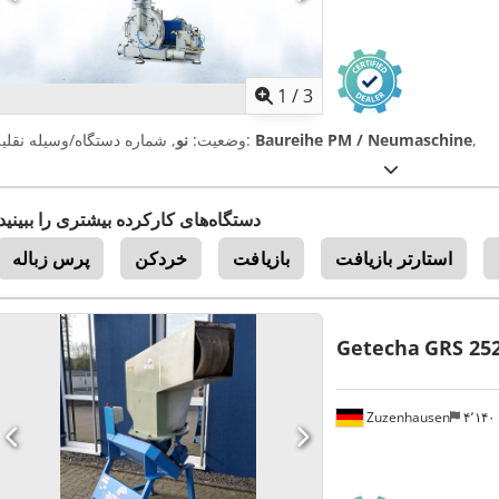
1
/
3
,
Baureihe PM / Neumaschine
, شماره دستگاه/وسیله نقلیه:
وضعیت:
نو
دستگاه‌های کارکرده بیشتری را ببینید
استارتر بازیافت
بازیافت
خردکن
پرس زباله
Getecha
GRS 25
Zuzenhausen
۴٬۱۴