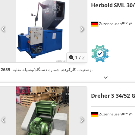
Herbold
SML 30/
Zuzenhausen
۴٬۱۴
1
/
2
,
وضعیت:
کارکرده
, شماره دستگاه/وسیله نقلیه:
12659
Dreher
S 34/52 
Zuzenhausen
۴٬۱۴