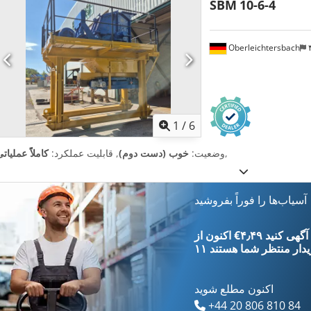
SBM
10-6-4
Oberleichtersbach
1
/
6
,
وضعیت:
خوب (دست دوم)
, قابلیت عملکرد:
کاملاً عملیات
آسیاب‌ها را فوراً بفروشید
‎€۴٫۴۹ ثبت آگهی کنید
یدار
منتظر شما هستند
اکنون مطلع شوید
+44 20 806 810 84