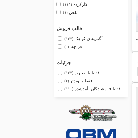
کارکرده
(۱۱۱)
نقص
(۱)
قالب فروش
آگهی‌های کوچک
(۱۲۷)
حراج‌ها
(۰)
جزئیات
Sbm
Alpine
Dreher آهن
Condux
فقط با تصاویر
(۱۲۳)
فقط با ویدئو
(۴)
فقط فروشندگان تأییدشده
(۱۱۰)