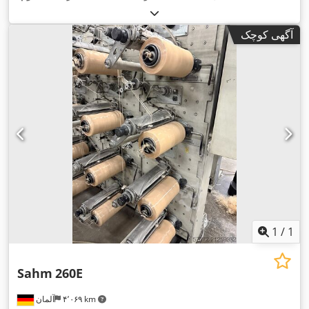
آگهی کوچک
1
/
1
Sahm
260E
۴٬۰۶۹ km
آلمان