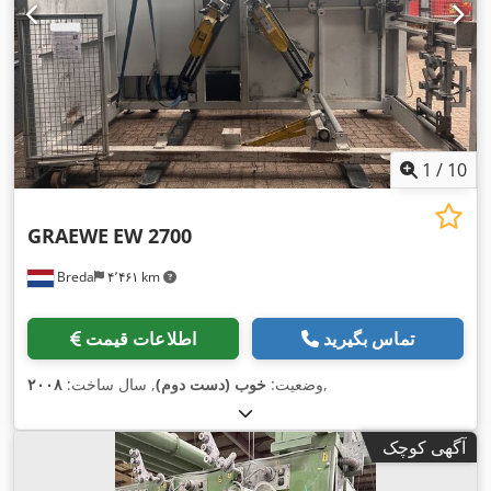
1
/
10
GRAEWE
EW 2700
Breda
۴٬۴۶۱ km
تماس بگیرید
اطلاعات قیمت
,
وضعیت:
خوب (دست دوم)
, سال ساخت:
۲۰۰۸
آگهی کوچک