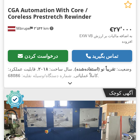
CGA Automation
With Core /
Coreless Prestretch Rewinder
‎€۲۷٬۰۰۰
Mārupe
۳٬۵۴۴ km
EXW VB به اضافه مالیات بر ارزش
افزوده
تماس بگیرید
درخواست کردن
وضعیت:
تقریباً نو (استفاده‌شده)
, سال ساخت:
۲۰۱۸
, قابلیت عملکرد:
,
کاملاً عملیاتی
, شماره دستگاه/وسیله نقلیه:
68086
آگهی کوچک