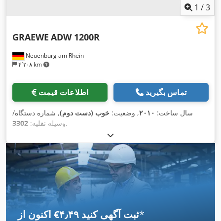
1
/
3
GRAEWE
ADW 1200R
Neuenburg am Rhein
۴٬۲۰۸ km
تماس بگیرید
اطلاعات قیمت
سال ساخت:
۲۰۱۰
, وضعیت:
خوب (دست دوم)
, شماره دستگاه/
,
وسیله نقلیه:
3302
*
اکنون از ‎€۴٫۴۹ ثبت آگهی کنید