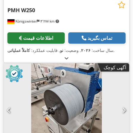
PMH
W250
Königswinter
۴٬۲۷۷ km
تماس بگیرید
اطلاعات قیمت
,
سال ساخت:
۲۰۲۶
, وضعیت:
نو
, قابلیت عملکرد:
کاملاً عملیاتی
آگهی کوچک