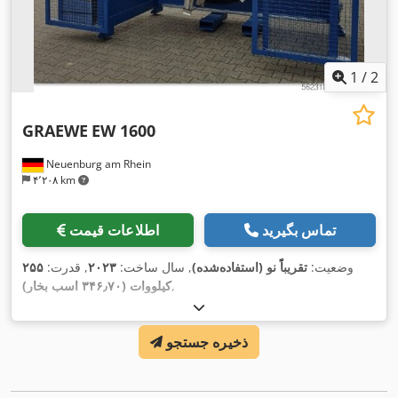
1
/
2
GRAEWE
EW 1600
Neuenburg am Rhein
۴٬۲۰۸ km
تماس بگیرید
اطلاعات قیمت
وضعیت:
تقریباً نو (استفاده‌شده)
, سال ساخت:
۲۰۲۳
, قدرت:
۲۵۵
,
کیلووات (۳۴۶٫۷۰ اسب بخار)
ذخیره جستجو