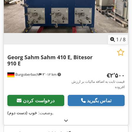
1
/
8
Georg Sahm
Sahm 410 E, Bitesor
910 E
‎€۲٬۵۰۰
Burgoberbach
۴٬۰۱۲ km
قیمت ثابت به اضافه مالیات بر ارزش
افزوده
تماس بگیرید
درخواست کردن
,
وضعیت:
خوب (دست دوم)