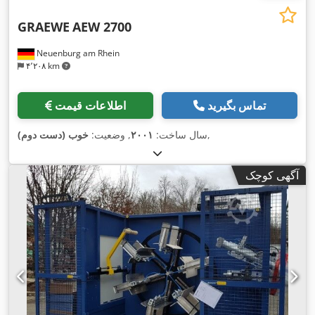
GRAEWE
AEW 2700
Neuenburg am Rhein
۴٬۲۰۸ km
تماس بگیرید
اطلاعات قیمت
,
سال ساخت:
۲۰۰۱
, وضعیت:
خوب (دست دوم)
آگهی کوچک