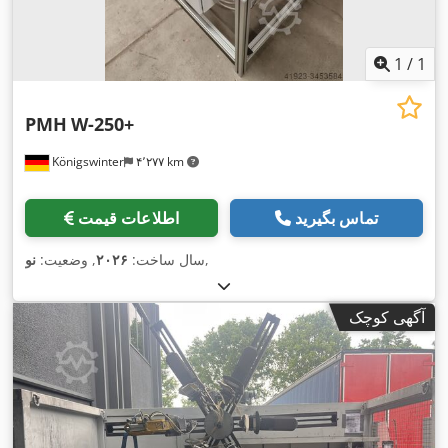
1
/
1
PMH
W-250+
Königswinter
۴٬۲۷۷ km
تماس بگیرید
اطلاعات قیمت
,
سال ساخت:
۲۰۲۶
, وضعیت:
نو
آگهی کوچک