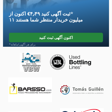
International 1486
*
اکنون از ‎€۴٫۴۹ ثبت آگهی کنید
International 1586
۱۱ میلیون خریدار
منتظر شما هستند
International 2674
International 433
اکنون آگهی ثبت کنید
International 434
*برای هر آگهی/ماهانه
International 560
International 584
Ka 77
Kgs 1670
Tak 18
خودرو