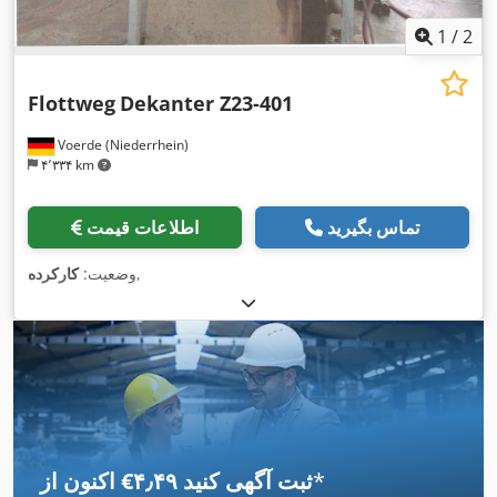
1
/
2
Flottweg
Dekanter Z23-401
Voerde (Niederrhein)
۴٬۳۳۴ km
تماس بگیرید
اطلاعات قیمت
,
وضعیت:
کارکرده
*
اکنون از ‎€۴٫۴۹ ثبت آگهی کنید