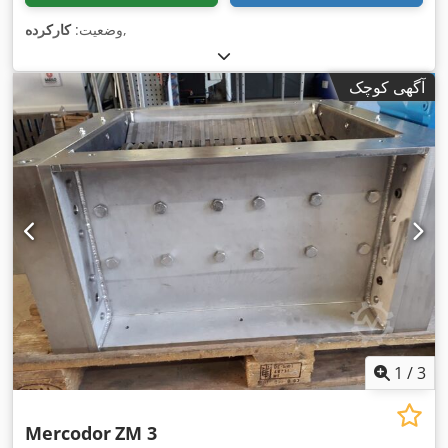
,
وضعیت:
کارکرده
آگهی کوچک
1
/
3
Mercodor
ZM 3