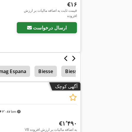
‎€۱۶
قیمت ثابت به اضافه مالیات بر ارزش
درخواست تص
افزوده
ارسال درخواست
mag Espana
Biesse
Biesse Fse
آگهی کوچک
۴٬۰۸۷ km
‎€۱٬۴۹۰
VB به اضافه مالیات بر ارزش افزوده