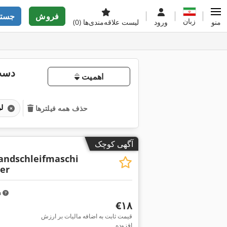
فروش
جستج
زبان
منو
ورود
لیست علاقه‌مندی‌ها
(0)
دست 
اهمیت
لوازم و قطعات یدکی برای ماشین‌آلات چوب‌بری
حذف همه فیلترها
آگهی کوچک
andschleifmaschi
er
m
‎€۱۸
قیمت ثابت به اضافه مالیات بر ارزش
درخواست تصاویر بیشتر
افزوده