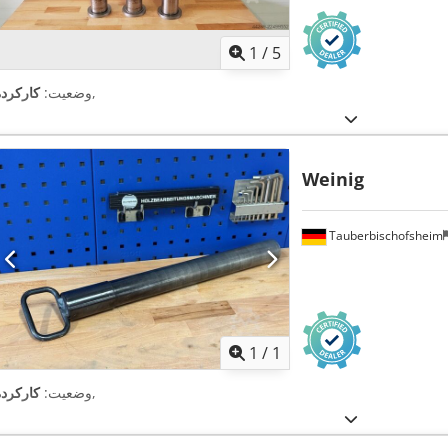
1
/
5
,
وضعیت:
کارکرده
Weinig
Tauberbischofsheim
اویر بیشتر
1
/
1
,
وضعیت:
کارکرده