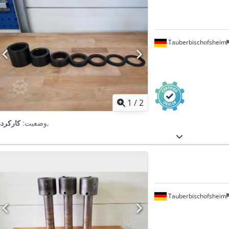
Tauberbischofsheim
1
/
2
,
وضعیت:
کارکرده
Tauberbischofsheim