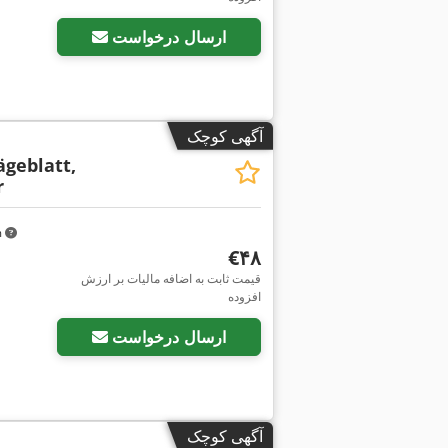
ارسال درخواست
آگهی کوچک
ägeblatt,
r
m
‎€۴۸
قیمت ثابت به اضافه مالیات بر ارزش
افزوده
ارسال درخواست
آگهی کوچک