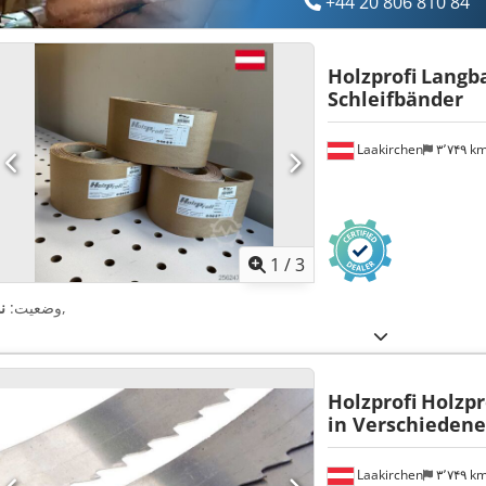
+44 20 806 810 84
Holzprofi
Langb
Schleifbänder
Laakirchen
۳٬۷۴۹ k
1
/
3
,
وضعیت:
ن
Holzprofi
Holzpr
in Verschieden
Laakirchen
۳٬۷۴۹ k