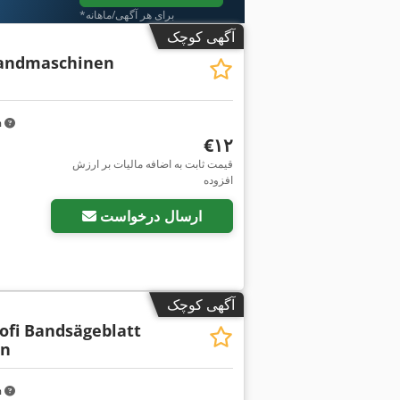
*برای هر آگهی/ماهانه
آگهی کوچک
andmaschinen
m
‎€۱۲
قیمت ثابت به اضافه مالیات بر ارزش
افزوده
ارسال درخواست
آگهی کوچک
ofi Bandsägeblatt
en
m