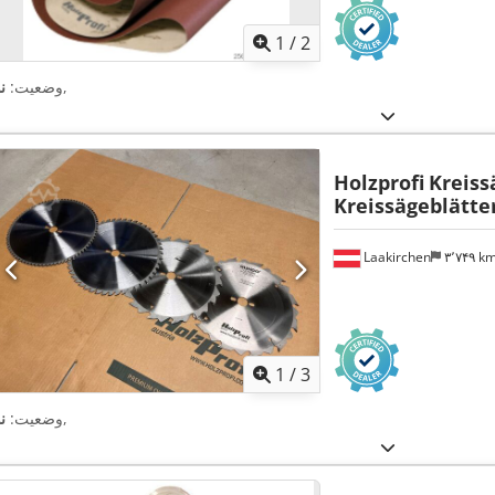
1
/
2
,
وضعیت:
ن
Holzprofi
Kreiss
Kreissägeblätte
Laakirchen
۳٬۷۴۹ k
1
/
3
,
وضعیت:
ن