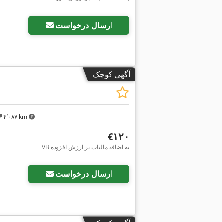
ارسال درخواست
آگهی کوچک
۴٬۰۸۷ km
‎€۱۲۰
VB به اضافه مالیات بر ارزش افزوده
درخواست تص
ارسال درخواست