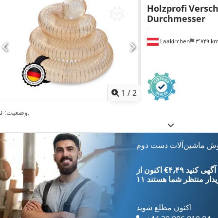
Holzprofi
Versc
Durchmesser
Laakirchen
۳٬۷۴۹ k
1
/
2
,
وضعیت:
ن
وش ماشین‌آلات دست دوم
‎€۴٫۴۹ ثبت آگهی کنید
یدار
منتظر شما هستند
اکنون مطلع شوید