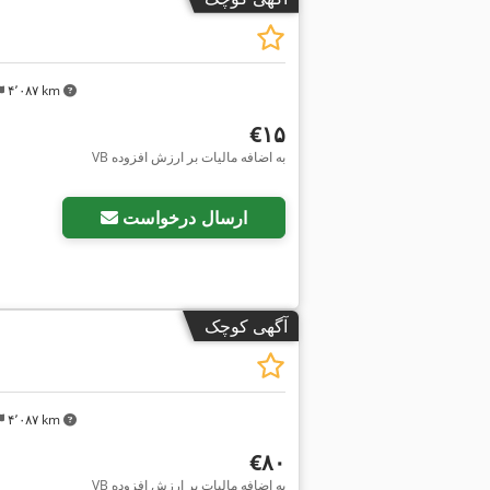
۴٬۰۸۷ km
‎€۱۵
VB به اضافه مالیات بر ارزش افزوده
درخواست تصاویر بیشتر
ارسال درخواست
آگهی کوچک
۴٬۰۸۷ km
‎€۸۰
VB به اضافه مالیات بر ارزش افزوده