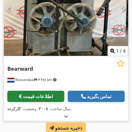
1
/
4
Bearward
Roosendaal
۴٬۴۸۶ km
تماس بگیرید
اطلاعات قیمت
,
سال ساخت:
۲۰۰۸
, وضعیت:
کارکرده
ذخیره جستجو