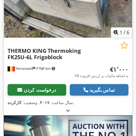
1
/
6
THERMO KING
Thermoking
FK25U-6L Frigoblock
‎€۱٬۰۰۰
Herentals
۴٬۴۵۳ km
VB به اضافه مالیات بر ارزش افزوده
تماس بگیرید
درخواست کردن
,
سال ساخت:
۲۰۱۷
, وضعیت:
کارکرده