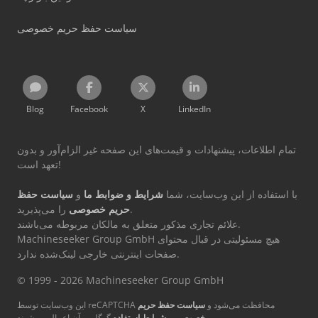
سیاست حفظ حریم خصوصی
Blog
Facebook
X
LinkedIn
تمام اطلاعات، پیشنهادات و قیمت‌های این صفحه غیر الزام‌آور و بدون
تعهد است!
با استفاده از این وب‌سایت، شما
شرایط و ضوابط ما
و
سیاست حفظ
را می‌پذیرید.
حریم خصوصی
علائم تجاری مذکور متعلق به مالکان مربوطه می‌باشند.
Machineseeker Group GmbH هیچ مسئولیتی در قبال محتوای
صفحات اینترنتی خارجی لینک‌شده ندارد.
© 1999 - 2026 Machineseeker Group GmbH
این وب‌سایت توسط reCAPTCHA محافظت می‌شود و
سیاست حفظ حریم
گوگل بر آن اعمال می‌شوند.
خصوصی
و
شرایط استفاده