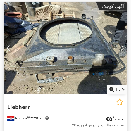
آگهی کوچک
1
/
9
Liebherr
‎€۵٬۰۰۰
Imotski
۳٬۳۹۶ km
VB به اضافه مالیات بر ارزش افزوده