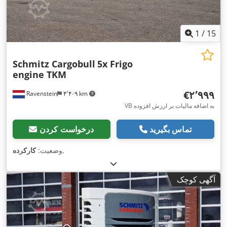
1
/
15
Schmitz Cargobull
5x Frigo
engine TKM
‎€۲٬۹۹۹
Ravenstein
۴٬۴۰۹ km
VB به اضافه مالیات بر ارزش افزوده
تماس بگیرید
درخواست کردن
,
وضعیت:
کارکرده
آگهی کوچک