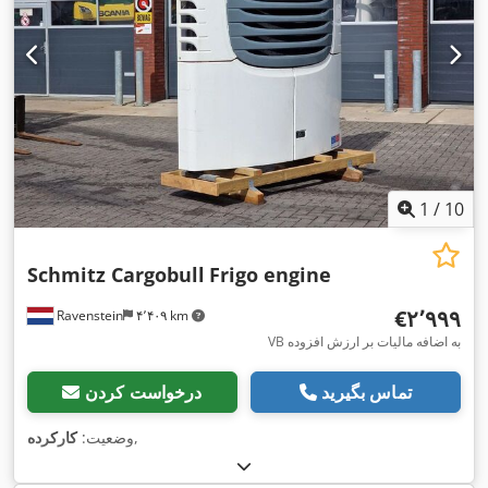
1
/
10
Schmitz Cargobull
Frigo engine
‎€۲٬۹۹۹
Ravenstein
۴٬۴۰۹ km
VB به اضافه مالیات بر ارزش افزوده
تماس بگیرید
درخواست کردن
,
وضعیت:
کارکرده