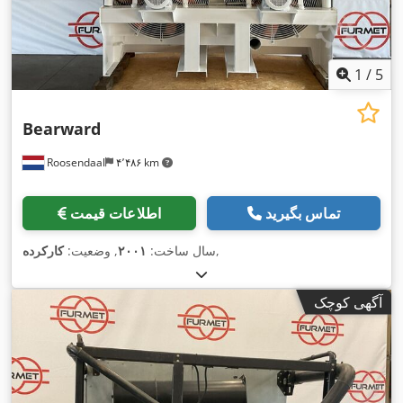
1
/
5
Bearward
Roosendaal
۴٬۴۸۶ km
تماس بگیرید
اطلاعات قیمت
,
سال ساخت:
۲۰۰۱
, وضعیت:
کارکرده
آگهی کوچک