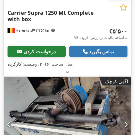
Carrier
Supra 1250 Mt Complete
with box
‎€۵٬۵۰۰
Herentals
۴٬۴۵۳ km
VB به اضافه مالیات بر ارزش افزوده
تماس بگیرید
درخواست کردن
,
سال ساخت:
۲۰۱۶
, وضعیت:
کارکرده
آگهی کوچک