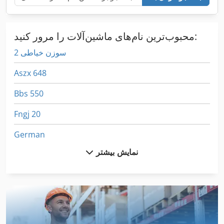
محبوب‌ترین نام‌های ماشین‌آلات را مرور کنید:
2 سوزن خیاطی
Aszx 648
Bbs 550
Fngj 20
German
نمایش بیشتر
Hsc 20 Linear
Kgs 1670
Lcf 1
Ls 703