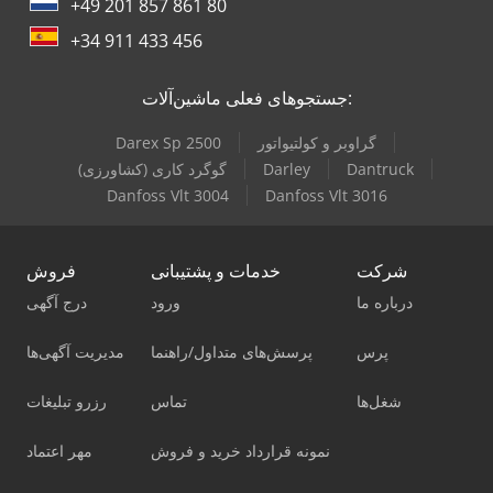
+49 201 857 861 80
+34 911 433 456
جستجوهای فعلی ماشین‌آلات:
گراوبر و کولتیواتور
Darex Sp 2500
Dantruck
Darley
گوگرد کاری (کشاورزی)
Danfoss Vlt 3004
Danfoss Vlt 3016
شرکت
خدمات و پشتیبانی
فروش
درباره ما
ورود
درج آگهی
پرس
پرسش‌های متداول/راهنما
مدیریت آگهی‌ها
شغل‌ها
تماس
رزرو تبلیغات
نمونه قرارداد خرید و فروش
مهر اعتماد