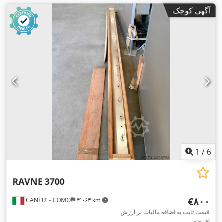
آگهی کوچک
1
/
6
RAVNE
3700
‎€۸۰۰
CANTU' - COMO
۴٬۰۶۳ km
قیمت ثابت به اضافه مالیات بر ارزش
افزوده