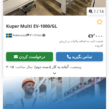
1
/
14
Kuper
Multi EV-1000/GL
‎€۷٬۰۰۰
Askersund
۴٬۱۱۴ km
قیمت ثابت به اضافه مالیات بر ارزش
افزوده
تماس بگیرید
درخواست کردن
,
وضعیت:
آماده به کار (دست دوم)
, سال ساخت:
۲۰۱۵