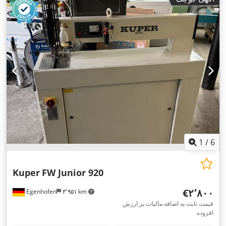
1
/
6
Kuper
FW Junior 920
‎€۲٬۸۰۰
Egenhofen
۳٬۹۵۱ km
قیمت ثابت به اضافه مالیات بر ارزش
افزوده