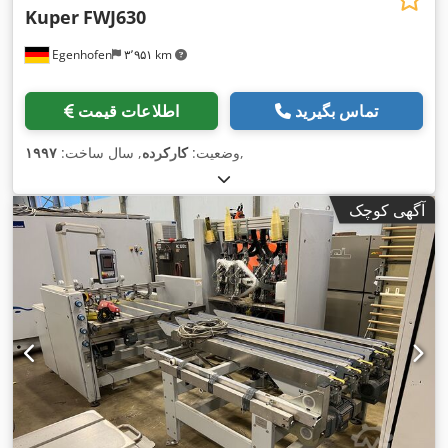
Kuper
FWJ630
Egenhofen
۳٬۹۵۱ km
تماس بگیرید
اطلاعات قیمت
,
وضعیت:
کارکرده
, سال ساخت:
۱۹۹۷
آگهی کوچک