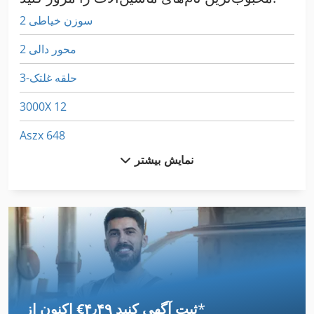
2 سوزن خیاطی
2 محور دالی
3-حلقه غلتک
3000X 12
Aszx 648
نمایش بیشتر
Bbs 550
Dil 0 M
Dws 200
Ng 200
تولید روکش
*
اکنون از ‎€۴٫۴۹ ثبت آگهی کنید
توپی دوک نخ ریسی